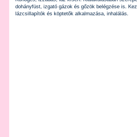
dohányfüst, izgató gázok és gőzök belégzése is. Kez
lázcsillapítók és köptetők alkalmazása, inhalálás.