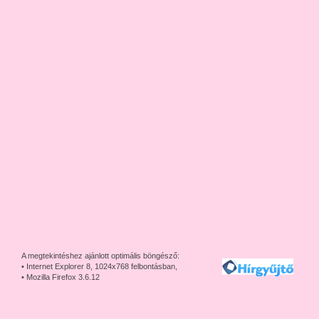
A megtekintéshez ajánlott optimális böngésző:
• Internet Explorer 8, 1024x768 felbontásban,
• Mozilla Firefox 3.6.12