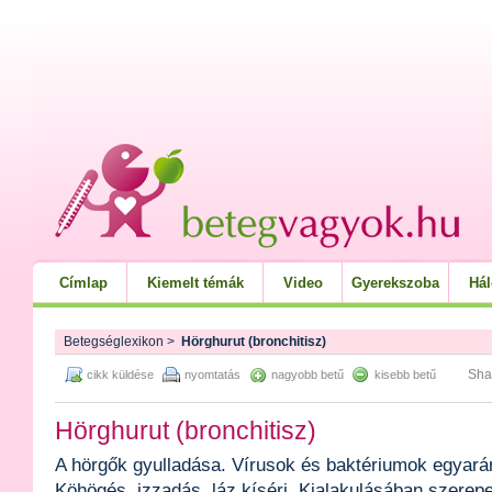
Címlap
Kiemelt témák
Video
Gyerekszoba
Há
Betegséglexikon
>
Hörghurut (bronchitisz)
Sha
cikk küldése
nyomtatás
nagyobb betű
kisebb betű
Hörghurut (bronchitisz)
A hörgők gyulladása. Vírusok és baktériumok egyaránt
Köhögés, izzadás, láz kíséri. Kialakulásában szerepe