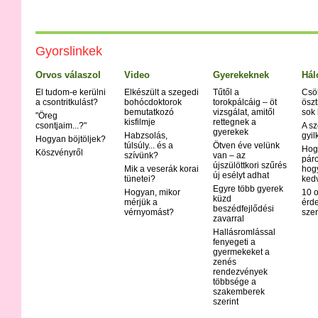
Gyorslinkek
Orvos válaszol
Video
Gyerekeknek
Hál
El tudom-e kerülni
Elkészült a szegedi
Tűtől a
Csö
a csontritkulást?
bohócdoktorok
torokpálcáig – öt
öszt
bemutatkozó
vizsgálat, amitől
sok
"Öreg
kisfilmje
rettegnek a
csontjaim...?"
A sz
gyerekek
Habzsolás,
gyil
Hogyan böjtöljek?
túlsúly... és a
Ötven éve velünk
Hog
Köszvényről
szívünk?
van – az
páro
újszülöttkori szűrés
Mik a veserák korai
hog
új esélyt adhat
tünetei?
ked
Egyre több gyerek
Hogyan, mikor
10 o
küzd
mérjük a
érd
beszédfejlődési
vérnyomást?
szer
zavarral
Hallásromlással
fenyegeti a
gyermekeket a
zenés
rendezvények
többsége a
szakemberek
szerint