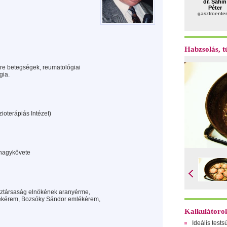
dr. Sahin
Péter
gasztroente
Habzsolás, tú
ere betegségek, reumatológiai
gia.
ioterápiás Intézet)
e nagykövete
köztársaság elnökének aranyérme,
lékérem, Bozsóky Sándor emlékérem,
Kalkulátoro
Ideális tests