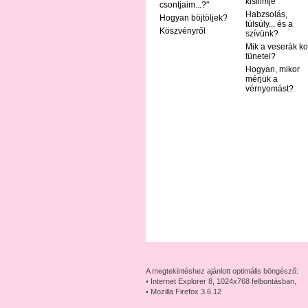
kisfilmje
csontjaim...?"
Habzsolás,
Hogyan böjtöljek?
túlsúly... és a
Köszvényről
szívünk?
Mik a veserák ko
tünetei?
Hogyan, mikor
mérjük a
vérnyomást?
A megtekintéshez ajánlott optimális böngésző:
• Internet Explorer 8, 1024x768 felbontásban,
• Mozilla Firefox 3.6.12