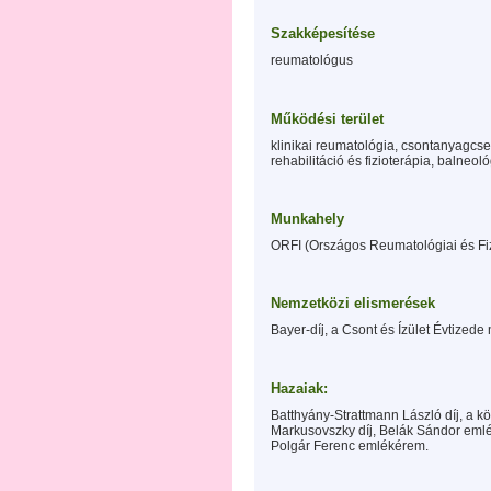
Szakképesítése
reumatológus
Működési terület
klinikai reumatológia, csontanyagcs
rehabilitáció és fizioterápia, balneoló
Munkahely
ORFI (Országos Reumatológiai és Fiz
Nemzetközi elismerések
Bayer-díj, a Csont és Ízület Évtized
Hazaiak:
Batthyány-Strattmann László díj, a 
Markusovszky díj, Belák Sándor em
Polgár Ferenc emlékérem.