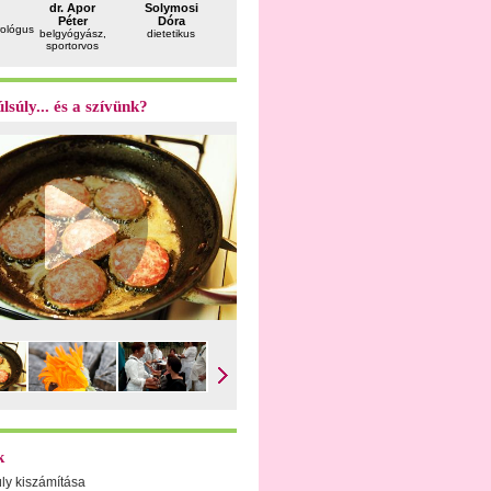
dr. Apor
Solymosi
dr. Kósa
dr. Fekete
dr. Patak
Péter
Dóra
Zsolt
Ferenc
Gergely
rológus
belgyógyász,
dietetikus
szülész-
andrológus
plasztikai
sportorvos
nőgyógyász
sebész
lsúly... és a szívünk?
k
úly kiszámítása