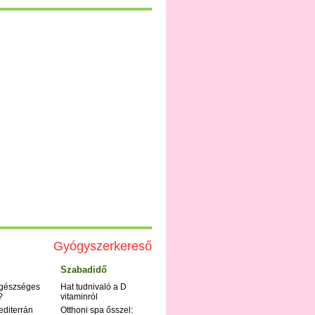
Gyógyszerkereső
Szabadidő
egészséges
Hat tudnivaló a D
?
vitaminról
editerrán
Otthoni spa ősszel: