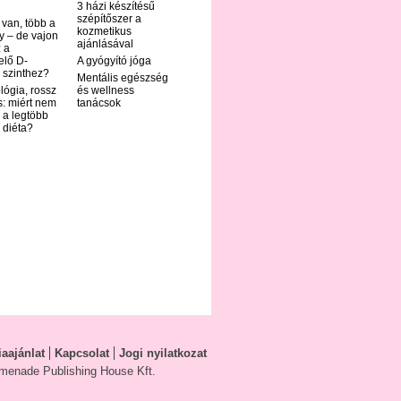
3 házi készítésű
szépítőszer a
 van, több a
kozmetikus
y – de vajon
ajánlásával
 a
elő D-
A gyógyító jóga
 szinthez?
Mentális egészség
ológia, rossz
és wellness
s: miért nem
tanácsok
 a legtöbb
i diéta?
aajánlat
Kapcsolat
Jogi nyilatkozat
menade Publishing House Kft.