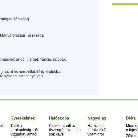
rológiai Társaság
na Magyarországi Társasága
 magyar, angol, német, francia, szlovák,
g hazai és nemzetközi folyóiratokban
szlovák és izlandi nyelven.
Gyerekeknek
Hálószoba
Nagyvilág
Diéta
edi
Tűtől a
Csökkentheti az
Hat fontos
Miért 
torokpálcáig – öt
ösztrogén-szintet a
tudnivaló D-
a tojás
vizsgálat, amitől
sok kávé
vitaminról
Zöld m