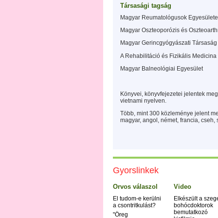
Társasági tagság
Magyar Reumatológusok Egyesülete
Magyar Oszteoporózis és Oszteoarth
Magyar Gerincgyógyászati Társaság
A Rehabilitáció és Fizikális Medici
Magyar Balneológiai Egyesület
Könyvei, könyvfejezetei jelentek meg:
vietnami nyelven.
Több, mint 300 közleménye jelent me
magyar, angol, német, francia, cseh, 
Gyorslinkek
Orvos válaszol
Video
El tudom-e kerülni
Elkészült a szeg
a csontritkulást?
bohócdoktorok
bemutatkozó
"Öreg