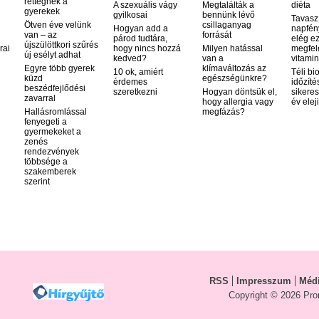
rettegnek a
A szexuális vágy
Megtalálták a
diéta
gyerekek
gyilkosai
bennünk lévő
Tavasz
Ötven éve velünk
csillaganyag
Hogyan add a
napfén
van – az
forrását
párod tudtára,
elég ez
újszülöttkori szűrés
rai
hogy nincs hozzá
Milyen hatással
megfel
új esélyt adhat
kedved?
van a
vitamin
Egyre több gyerek
klímaváltozás az
10 ok, amiért
Téli bi
küzd
egészségünkre?
érdemes
időzíté
beszédfejlődési
szeretkezni
Hogyan döntsük el,
sikeres
zavarral
hogy allergia vagy
év elej
Hallásromlással
megfázás?
fenyegeti a
gyermekeket a
zenés
rendezvények
többsége a
szakemberek
szerint
RSS
Impresszum
Médi
Copyright © 2026 Pro