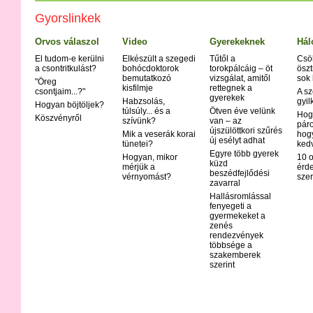
Árpa
Gyorslinkek
Asztma
Atópiás derma
Orvos válaszol
Video
Gyerekeknek
Hál
Autoimmun b
El tudom-e kerülni
Elkészült a szegedi
Tűtől a
Csö
Bárányhimlő (
a csontritkulást?
bohócdoktorok
torokpálcáig – öt
öszt
bemutatkozó
vizsgálat, amitől
sok
Bipoláris zav
"Öreg
kisfilmje
rettegnek a
csontjaim...?"
A sz
Bölcsőhalál
gyerekek
Habzsolás,
gyil
Hogyan böjtöljek?
Bőrrák
túlsúly... és a
Ötven éve velünk
Hog
Köszvényről
szívünk?
van – az
Botulizmus
páro
újszülöttkori szűrés
Mik a veserák korai
hog
Bulimia
új esélyt adhat
tünetei?
ked
Crohn - bete
Egyre több gyerek
Hogyan, mikor
10 o
Csalánkiütés
küzd
mérjük a
érd
beszédfejlődési
vérnyomást?
Cukorbetegs
szer
zavarral
Cushing-kór
Hallásromlással
Delirium tre
fenyegeti a
gyermekeket a
Demencia
zenés
Disgrafia
rendezvények
többsége a
Dislexia
szakemberek
Diszfágia
szerint
Down-kór
Ekcéma
Epilepszia