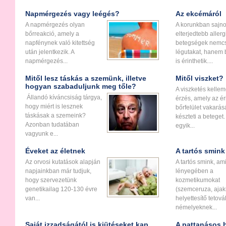
Napmérgezés vagy leégés?
Az ekcémáról
A napmérgezés olyan
A korunkban sajno
bőrreakció, amely a
elterjedtebb allerg
napfénynek való kitettség
betegségek nemc
után jelentkezik. A
légutakat, hanem 
napmérgezés...
is érinthetik....
Mitől lesz táskás a szemünk, illetve
Mitől viszket?
hogyan szabaduljunk meg tőle?
A viszketés kellem
Állandó kíváncsiság tárgya,
érzés, amely az éri
hogy miért is lesznek
bőrfelület vakarás
táskásak a szemeink?
készteti a beteget.
Azonban tudatában
egyik...
vagyunk e...
Éveket az életnek
A tartós smink
Az orvosi kutatások alapján
A tartós smink, am
napjainkban már tudjuk,
lényegében a
hogy szervezetünk
kozmetikumokat
genetikailag 120-130 évre
(szemceruza, ajak
van...
helyettesítő tetová
némelyeknek...
Saját izzadságától is kiütéseket kap
A pattanásos 