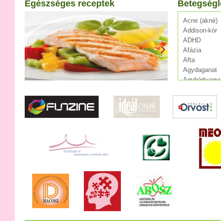
Egészséges receptek
Betegségl
Acne (akné)
Addison-kór
ADHD
Afázia
Afta
Agydaganat
Agyhártyagyu
Agylágyulás
Agyrázkódás
Agyvelőgyull
Agyvérzés (s
AIDS
Alkoholizmu
Allergia
Álmatlanság
Alzheimer-kó
Angina pecto
Anorexia
Appendicitis
Aranyér
Aritmia