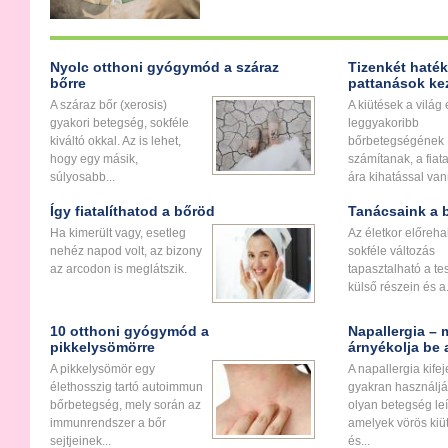
Nyolc otthoni gyógymód a száraz
Tizenkét haté
bőrre
pattanások ke
A száraz bőr (xerosis)
A kiütések a világ 
gyakori betegség, sokféle
leggyakoribb
kiváltó okkal. Az is lehet,
bőrbetegségének
hogy egy másik,
számítanak, a fiat
súlyosabb...
ára kihatással vann
Így fiatalíthatod a bőröd
Tanácsaink a b
Ha kimerült vagy, esetleg
Az életkor előreha
nehéz napod volt, az bizony
sokféle változás
az arcodon is meglátszik.
tapasztalható a te
külső részein és a.
10 otthoni gyógymód a
Napallergia – 
pikkelysömörre
árnyékolja be 
A pikkelysömör egy
A napallergia kifej
élethosszig tartó autoimmun
gyakran használjá
bőrbetegség, mely során az
olyan betegség leí
immunrendszer a bőr
amelyek vörös kiü
sejtjeinek...
és...