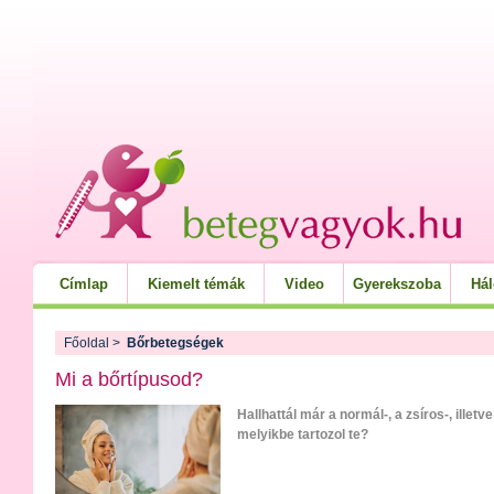
Címlap
Kiemelt témák
Video
Gyerekszoba
Há
Főoldal
>
Bőrbetegségek
Mi a bőrtípusod?
Hallhattál már a normál-, a zsíros-, illetv
melyikbe tartozol te?