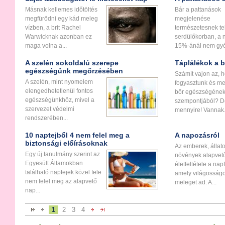
Másnak kellemes időtöltés
Bár a pattanások
megfürödni egy kád meleg
megjelenése
vízben, a brit Rachel
természetesnek te
Warwicknak azonban ez
serdülőkorban, a
maga volna a...
15%-ánál nem gyóg
A szelén sokoldalú szerepe
Táplálékok a 
egészségünk megőrzésében
Számít vajon az, h
A szelén, mint nyomelem
fogyasztunk és me
elengedhetetlenül fontos
bőr egészségéne
egészségünkhöz, mivel a
szempontjából? 
szervezet védelmi
mennyire! Vannak.
rendszerében...
10 naptejből 4 nem felel meg a
A napozásról
biztonsági előírásoknak
Az emberek, állat
Egy új tanulmány szerint az
növények alapvet
Egyesült Államokban
életfeltétele a nap
található naptejek közel fele
amely világosságo
nem felel meg az alapvető
meleget ad. A...
nap...
1
2
3
4