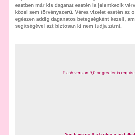
esetben már kis daganat esetén is jelentkezik vér
közel sem törvényszerű. Véres vizelet esetén az o
egészen addig daganatos betegségként kezeli, amí
segítségével azt biztosan ki nem tudja zárni.
Flash version 9,0 or greater is requir
You have no flash plugin installe