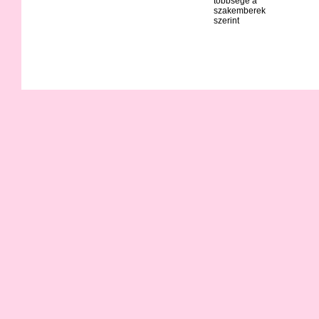
többsége a
szakemberek
szerint