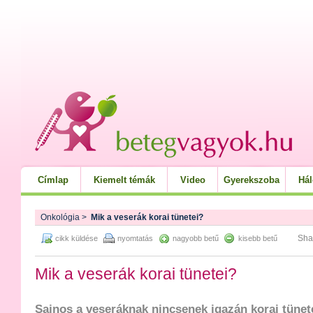
Címlap
Kiemelt témák
Video
Gyerekszoba
Há
Onkológia
>
Mik a veserák korai tünetei?
Sha
cikk küldése
nyomtatás
nagyobb betű
kisebb betű
Mik a veserák korai tünetei?
Sajnos a veseráknak nincsenek igazán korai tünet