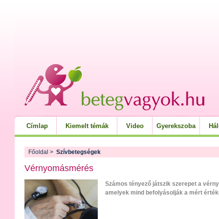
Címlap
Kiemelt témák
Video
Gyerekszoba
Há
Főoldal
>
Szívbetegségek
Vérnyomásmérés
Számos tényező játszik szerepet a vér
amelyek mind befolyásolják a mért érték