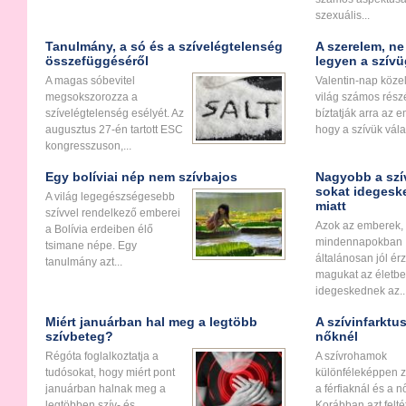
szexuális...
Tanulmány, a só és a szívelégtelenség
A szerelem, ne
összefüggéséről
legyen a szív
A magas sóbevitel
Valentin-nap köze
megsokszorozza a
világ számos rész
szívelégtelenség esélyét. Az
bíztatják arra az 
augusztus 27-én tartott ESC
hogy a szívük válas
kongresszuson,...
Egy bolíviai nép nem szívbajos
Nagyobb a szí
sokat ideges
A világ legegészségesebb
miatt
szívvel rendelkező emberei
Azok az emberek, 
a Bolívia erdeiben élő
mindennapokban
tsimane népe. Egy
általánosan jól érz
tanulmány azt...
magukat az életbe
idegeskednek az..
Miért januárban hal meg a legtöbb
A szívinfarktus
szívbeteg?
nőknél
Régóta foglalkoztatja a
A szívrohamok
tudósokat, hogy miért pont
különféleképpen z
januárban halnak meg a
a férfiaknál és a n
legtöbben szív- és
Korábban azt felté