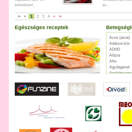
érrendszeri...
az...
1
2
3
4
Egészséges receptek
Betegségl
Acne (akné)
Addison-kór
ADHD
Afázia
Afta
Agydaganat
Agyhártyagyu
Agylágyulás
Agyrázkódás
Agyvelőgyull
Agyvérzés (s
AIDS
Alkoholizmu
Allergia
Álmatlanság
Alzheimer-kó
Angina pecto