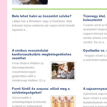
Bele lehet halni az összetört szívbe?
Tizenegy étel,
koleszterint
Láttad már a filmekben vagy a híradóban: több
Csupán azzal az é
évtizede házas emberek pár napon belül követik
amelyeket megesz
egymást a...
nagyon könnyű m
szintre emelni a k
szinted. De ez a...
A cinikus rosszindulat
Gyulladás vs.
kardiovaszkuláris megbetegedéshez
Hogyan növeli a 
vezethet
a szívroham esély
A mai viharos életben az
ellenségeskedés,
rosszindulat egyre
gyakoribbá válik a
mindennapi életben. Ez a...
Forró fürdő és szauna: előzd meg a
A zajszennyezé
szívbetegségeket!
A járművek zaja h
Alacsonyabb a
távon növeli a sz
szívbetegségek kockázata
kialakulásának esé
azoknál az embereknél,
legújabb kutatások