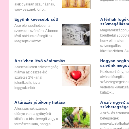
akik gyakran szaunáznak,
vagy vesznek forró...
Együnk kevesebb sót!
A férfiak fogé
szívmegállásr
A só elengedhetetlen a
Magyarországon, 
szervezet számára. A benne
körülbelül 26000
lévő nátrium elősegíti az
huny el hirtelen
idegsejtek közötti...
szívmegállás
következtében. Az
A szívben lévő véráramlás
Hogyan segíthe
szívünk megó
A veleszületett szívbetegség
Közismert tény, h
hiánya az összes élő
alvás elősegíti a
születés 2% -ánál
szívbetegségek el
jelentkezik, így a
védelem kialakulá
leggyakoribb...
kutatók...
A túrázás jótékony hatásai
A szív ügyei: a
szívbetegsége
A túrázásnak számos
A szív- és érrends
előnye van: a gyönyörű
betegségek
kilátás, a friss levegő vagy a
megváltoztathatjá
természet illata, hangjai....
számos aspektusát