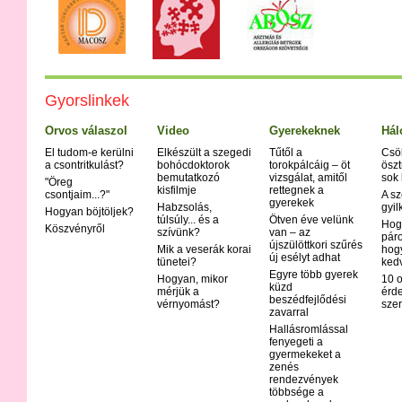
Anorexia
Appendicitis
Aranyér
Aritmia
Árpa
Gyorslinkek
Asztma
Atópiás derma
Orvos válaszol
Video
Gyerekeknek
Hál
Autoimmun b
El tudom-e kerülni
Elkészült a szegedi
Tűtől a
Csö
Bárányhimlő (
a csontritkulást?
bohócdoktorok
torokpálcáig – öt
öszt
bemutatkozó
vizsgálat, amitől
sok
Bipoláris zav
"Öreg
kisfilmje
rettegnek a
csontjaim...?"
A sz
Bölcsőhalál
gyerekek
Habzsolás,
gyil
Hogyan böjtöljek?
Bőrrák
túlsúly... és a
Ötven éve velünk
Hog
Köszvényről
szívünk?
van – az
Botulizmus
páro
újszülöttkori szűrés
Mik a veserák korai
hog
Bulimia
új esélyt adhat
tünetei?
ked
Crohn - bete
Egyre több gyerek
Hogyan, mikor
10 o
Csalánkiütés
küzd
mérjük a
érd
beszédfejlődési
vérnyomást?
Cukorbetegs
szer
zavarral
Cushing-kór
Hallásromlással
Delirium tre
fenyegeti a
gyermekeket a
Demencia
zenés
Disgrafia
rendezvények
többsége a
Dislexia