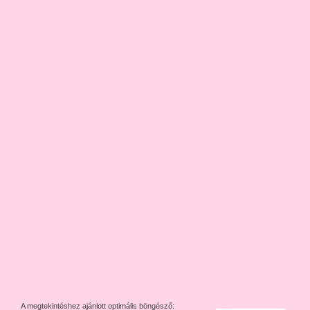
A megtekintéshez ajánlott optimális böngésző: