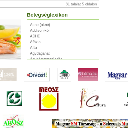
81 találat 5 oldalon
Betegséglexikon
Acne (akné)
Addison-kór
ADHD
Afázia
Afta
Agydaganat
Agyhártyagyulladás
Agylágyulás
Agyrázkódás
Agyvelőgyulladás
Agyvérzés (stroke)
AIDS
Alkoholizmus
Allergia
Álmatlanság
Alzheimer-kór
Angina pectoris
Anorexia
Appendicitis