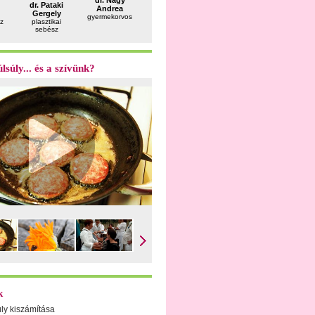
dr. Nagy
dr. Pataki
dr. Fekete
dr. Kósa
dr. Felka
Andrea
Gergely
Ferenc
Zsolt
Péter
gyermekorvos
z
plasztikai
andrológus
szülész-
utazásorv
sebész
nőgyógyász
lsúly... és a szívünk?
k
úly kiszámítása