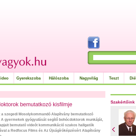
ideo
Gyerekszoba
Hálószoba
Nagyvilág
Teszt
Dié
Szakértőink
oktorok bemutatkozó kisfilmje
t a szegedi Mosolykommandó Alapítvány bemutatkozó
e. A gyermekek gyógyulását segítő bohócdoktorok munkáját,
pjait bemutató videót kommunikáció szakos hallgatók
val a Redfocus Films és Az Újságíróképzésért Alapítvány