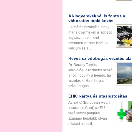
A kisgyerekeknél is fontos a
változatos táplálkozás
Felmérés bizonyítja, hogy
már a gyermekek is sok sót
fogyasztanak ezzel
szemben viszont kevés a
kalcium és a...
Heves szívdobogás vezetés alatt
Dr. Bárány Tamás
kardiológus rezidens beszél
arról, hogy mi a teendő, ha
vezetés közben heves
szívdobogás...
EHIC kártya és utasbiztosítás
Az EHIC (European Health
Insurance Card) az EU
tagállamok polgárai
számára legalább olyan
ellátást biztosít,...