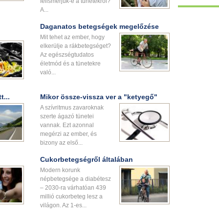
felismerjük-e a tünetekről?
A...
Daganatos betegségek megelőzése
Mit tehet az ember, hogy
elkerülje a rákbetegséget?
Az egészségtudatos
életmód és a tünetekre
való...
...
Mikor össze-vissza ver a "ketyegő"
A szívritmus zavaroknak
szerte ágazó tünetei
vannak. Ezt azonnal
megérzi az ember, és
bizony az első...
Cukorbetegségről általában
Modern korunk
népbetegsége a diabétesz
– 2030-ra várhatóan 439
millió cukorbeteg lesz a
világon. Az 1-es...