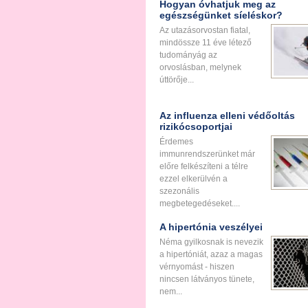
Hogyan óvhatjuk meg az
egészségünket síeléskor?
Az utazásorvostan fiatal,
mindössze 11 éve létező
tudományág az
orvoslásban, melynek
úttörője...
Az influenza elleni védőoltás
rizikócsoportjai
Érdemes
immunrendszerünket már
előre felkészíteni a télre
ezzel elkerülvén a
szezonális
megbetegedéseket....
A hipertónia veszélyei
Néma gyilkosnak is nevezik
a hipertóniát, azaz a magas
vérnyomást - hiszen
nincsen látványos tünete,
nem...