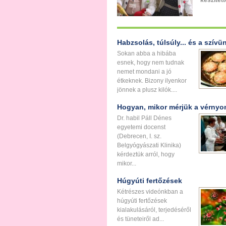
készítette
Habzsolás, túlsúly... és a szívü
Sokan abba a hibába
esnek, hogy nem tudnak
nemet mondani a jó
étkeknek. Bizony ilyenkor
jönnek a plusz kilók....
Hogyan, mikor mérjük a vérny
Dr. habil Páll Dénes
egyetemi docenst
(Debrecen, I. sz.
Belgyógyászati Klinika)
kérdeztük arról, hogy
mikor...
Húgyúti fertőzések
Kétrészes videónkban a
húgyúti fertőzések
kialakulásáról, terjedéséről
és tüneteiről ad...