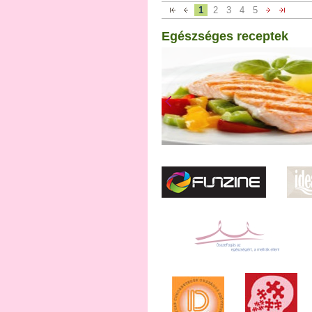
1
2
3
4
5
Egészséges receptek