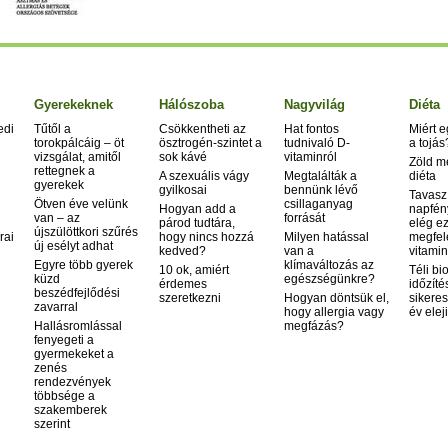
Aranyér
Aritmia
Árpa
Asztma
Atópiás dermatitisz
Gyerekeknek
Hálószoba
Nagyvilág
Diéta
Autoimmun betegség
edi
Tűtől a
Csökkentheti az
Hat fontos
Miért 
Bárányhimlő (varicella)
torokpálcáig – öt
ösztrogén-szintet a
tudnivaló D-
a tojás
vizsgálat, amitől
sok kávé
vitaminról
Bipoláris zavar
Zöld m
rettegnek a
A szexuális vágy
Megtalálták a
diéta
Bölcsőhalál
gyerekek
gyilkosai
bennünk lévő
Tavasz
Bőrrák
Ötven éve velünk
csillaganyag
Hogyan add a
napfén
van – az
Botulizmus
forrását
párod tudtára,
elég ez
újszülöttkori szűrés
rai
hogy nincs hozzá
Milyen hatással
megfel
Bulimia
új esélyt adhat
kedved?
van a
vitamin
Crohn - betegség
Egyre több gyerek
klímaváltozás az
10 ok, amiért
Téli bi
Csalánkiütés
küzd
egészségünkre?
érdemes
időzíté
beszédfejlődési
Cukorbetegség
szeretkezni
Hogyan döntsük el,
sikeres
zavarral
hogy allergia vagy
év elej
Cushing-kór
Hallásromlással
megfázás?
Delirium tremens
fenyegeti a
gyermekeket a
Demencia
zenés
Disgrafia
rendezvények
többsége a
Dislexia
szakemberek
Diszfágia
szerint
Down-kór