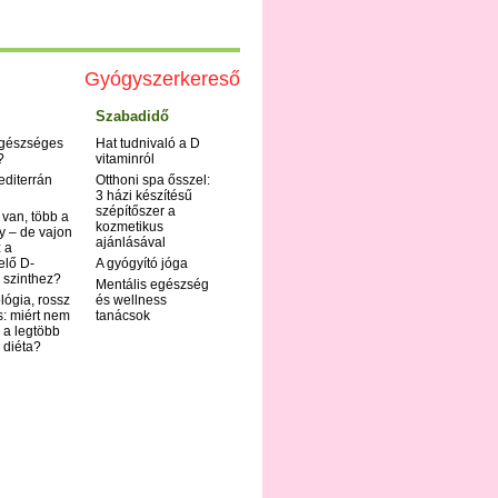
Gyógyszerkereső
Szabadidő
egészséges
Hat tudnivaló a D
?
vitaminról
editerrán
Otthoni spa ősszel:
3 házi készítésű
szépítőszer a
 van, több a
kozmetikus
y – de vajon
ajánlásával
 a
elő D-
A gyógyító jóga
 szinthez?
Mentális egészség
ológia, rossz
és wellness
s: miért nem
tanácsok
 a legtöbb
i diéta?