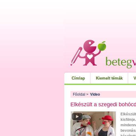
Címlap
Kiemelt témák
V
Főoldal
>
Video
Elkészült a szegedi bohócd
Elkészül
kisfilmj
mindenna
bevonásá