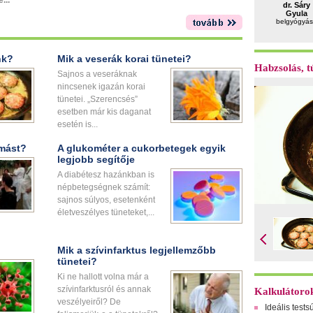
...
dr. Sáry
Gyula
belgyógyás
nk?
Mik a veserák korai tünetei?
Habzsolás, tú
Sajnos a veseráknak
nincsenek igazán korai
tünetei. „Szerencsés”
esetben már kis daganat
esetén is...
omást?
A glukométer a cukorbetegek egyik
legjobb segítője
A diabétesz hazánkban is
népbetegségnek számít:
sajnos súlyos, esetenként
életveszélyes tüneteket,...
Mik a szívinfarktus legjellemzőbb
tünetei?
Ki ne hallott volna már a
szívinfarktusról és annak
Kalkulátoro
veszélyeiről? De
Ideális tests