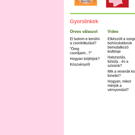
Gyorslinkek
Orvos válaszol
Video
El tudom-e kerülni
Elkészült a szeg
a csontritkulást?
bohócdoktorok
bemutatkozó
"Öreg
kisfilmje
csontjaim...?"
Habzsolás,
Hogyan böjtöljek?
túlsúly... és a
Köszvényről
szívünk?
Mik a veserák ko
tünetei?
Hogyan, mikor
mérjük a
vérnyomást?