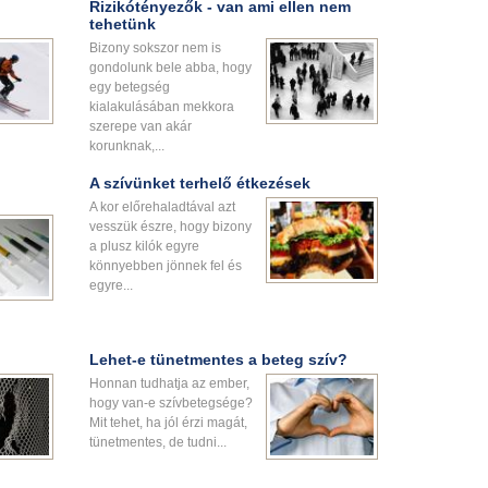
Rizikótényezők - van ami ellen nem
tehetünk
Bizony sokszor nem is
gondolunk bele abba, hogy
egy betegség
kialakulásában mekkora
szerepe van akár
korunknak,...
A szívünket terhelő étkezések
A kor előrehaladtával azt
vesszük észre, hogy bizony
a plusz kilók egyre
könnyebben jönnek fel és
egyre...
Lehet-e tünetmentes a beteg szív?
Honnan tudhatja az ember,
hogy van-e szívbetegsége?
Mit tehet, ha jól érzi magát,
tünetmentes, de tudni...