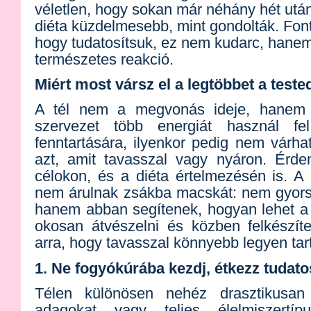
véletlen, hogy sokan már néhány hét után
diéta küzdelmesebb, mint gondolták. Fon
hogy tudatosítsuk, ez nem kudarc, hane
természetes reakció.
Miért most vársz el a legtöbbet a teste
A tél nem a megvonás ideje, hanem
szervezet több energiát használ fe
fenntartására, ilyenkor pedig nem várha
azt, amit tavasszal vagy nyáron. Érde
célokon, és a diéta értelmezésén is. A
nem árulnak zsákba macskát: nem gyors 
hanem abban segítenek, hogyan lehet a
okosan átvészelni és közben felkészíte
arra, hogy tavasszal könnyebb legyen tart
1. Ne fogyókúrába kezdj, étkezz tudat
Télen különösen nehéz drasztikusan
adagokat vagy teljes élelmiszertípu