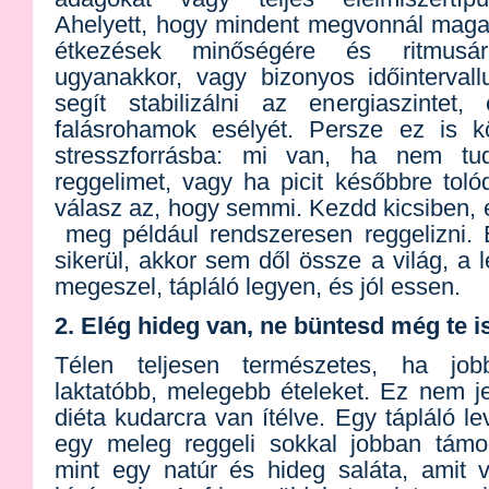
Ahelyett, hogy mindent megvonnál magad
étkezések minőségére és ritmusá
ugyanakkor, vagy bizonyos időinterval
segít stabilizálni az energiaszintet
falásrohamok esélyét. Persze ez is k
stresszforrásba: mi van, ha nem t
reggelimet, vagy ha picit későbbre tol
válasz az, hogy semmi. Kezdd kicsiben, é
meg például rendszeresen reggelizni
sikerül, akkor sem dől össze a világ, a 
megeszel, tápláló legyen, és jól essen.
2. Elég hideg van, ne büntesd még te is
Télen teljesen természetes, ha jo
laktatóbb, melegebb ételeket. Ez nem je
diéta kudarcra van ítélve. Egy tápláló le
egy meleg reggeli sokkal jobban támoga
mint egy natúr és hideg saláta, amit 