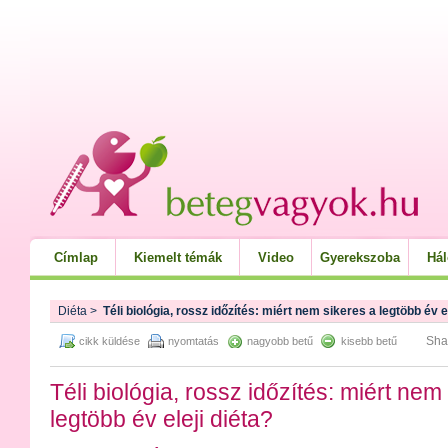
Címlap
Kiemelt témák
Video
Gyerekszoba
Há
Diéta
>
Téli biológia, rossz időzítés: miért nem sikeres a legtöbb év e
Sha
cikk küldése
nyomtatás
nagyobb betű
kisebb betű
Téli biológia, rossz időzítés: miért nem
legtöbb év eleji diéta?