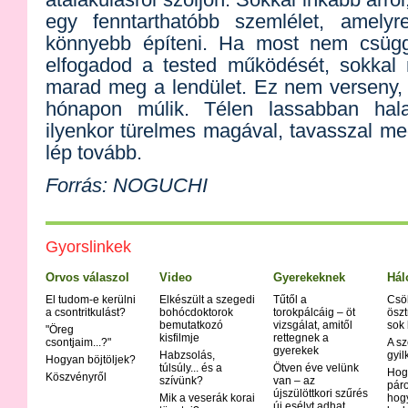
egy fenntarthatóbb szemlélet, amelyr
könnyebb építeni. Ha most nem csüg
elfogadod a tested működését, sokkal 
marad meg a lendület. Ez nem verseny,
hónapon múlik. Télen lassabban ha
ilyenkor türelmes magával, tavasszal m
lép tovább.
Forrás: NOGUCHI
Gyorslinkek
Orvos válaszol
Video
Gyerekeknek
Hál
El tudom-e kerülni
Elkészült a szegedi
Tűtől a
Csö
a csontritkulást?
bohócdoktorok
torokpálcáig – öt
öszt
bemutatkozó
vizsgálat, amitől
sok
"Öreg
kisfilmje
rettegnek a
csontjaim...?"
A sz
gyerekek
Habzsolás,
gyil
Hogyan böjtöljek?
túlsúly... és a
Ötven éve velünk
Hog
Köszvényről
szívünk?
van – az
páro
újszülöttkori szűrés
Mik a veserák korai
hog
új esélyt adhat