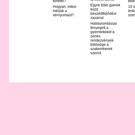
tünetei?
ked
Egyre több gyerek
Hogyan, mikor
10 o
küzd
mérjük a
érd
beszédfejlődési
vérnyomást?
szer
zavarral
Hallásromlással
fenyegeti a
gyermekeket a
zenés
rendezvények
többsége a
szakemberek
szerint