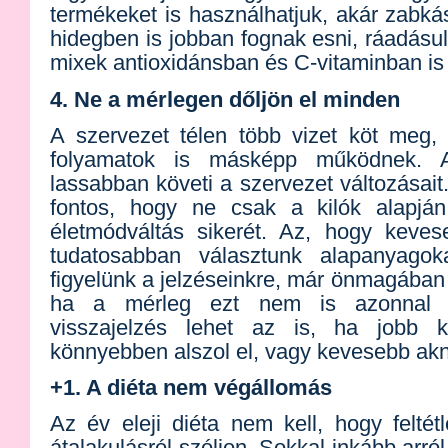
termékeket is használhatjuk, akár zabká
hidegben is jobban fognak esni, ráadás
mixek antioxidánsban és C-vitaminban is
4. Ne a mérlegen dőljön el minden
A szervezet télen több vizet köt meg,
folyamatok is másképp működnek. A
lassabban követi a szervezet változásait
fontos, hogy ne csak a kilók alapján
életmódváltás sikerét. Az, hogy keves
tudatosabban választunk alapanyagok
figyelünk a jelzéseinkre, már önmagába
ha a mérleg ezt nem is azonnal mu
visszajelzés lehet az is, ha jobb k
könnyebben alszol el, vagy kevesebb ak
+1. A diéta nem végállomás
Az év eleji diéta nem kell, hogy feltét
átalakulásról szóljon. Sokkal inkább arról