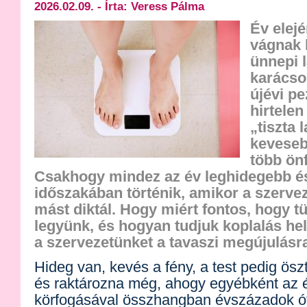
2026.02.09. - Írta: Veress Pálma
Év elej
vágnak 
ünnepi 
karácson
újévi p
hirtele
„tiszta 
keveseb
több ön
Csakhogy mindez az év leghidegebb é
időszakában történik, amikor a szerv
mást diktál. Hogy miért fontos, hogy 
legyünk, és hogyan tudjuk koplalás hely
a szervezetünket a tavaszi megújulásra
Hideg van, kevés a fény, a test pedig ös
és raktározna még, ahogy egyébként az
körfogásával összhangban évszázadok ó