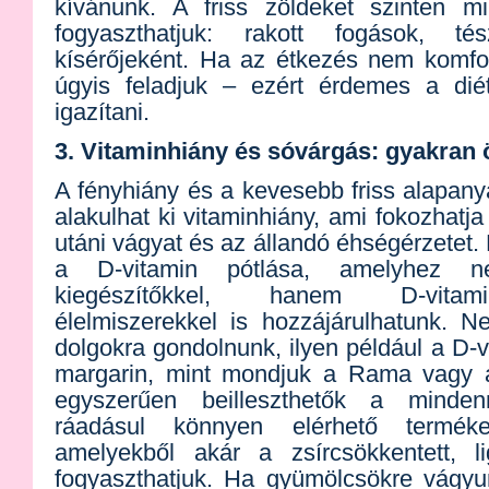
kívánunk. A friss zöldeket szinten m
fogyaszthatjuk: rakott fogások, tés
kísérőjeként. Ha az étkezés nem komfor
úgyis feladjuk – ezért érdemes a dié
igazítani.
3. Vitaminhiány és sóvárgás: gyakran
A fényhiány és a kevesebb friss alapan
alakulhat ki vitaminhiány, ami fokozhatj
utáni vágyat és az állandó éhségérzetet.
a D-vitamin pótlása, amelyhez n
kiegészítőkkel, hanem D-vitami
élelmiszerekkel is hozzájárulhatunk. N
dolgokra gondolnunk, ilyen például a D-vi
margarin, mint mondjuk a Rama vagy a
egyszerűen beilleszthetők a minden
ráadásul könnyen elérhető termék
amelyekből akár a zsírcsökkentett, li
fogyaszthatjuk. Ha gyümölcsökre vágyun