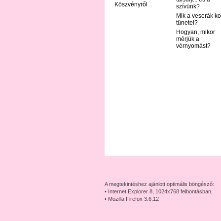
Köszvényről
szívünk?
Mik a veserák ko
tünetei?
Hogyan, mikor
mérjük a
vérnyomást?
A megtekintéshez ajánlott optimális böngésző:
• Internet Explorer 8, 1024x768 felbontásban,
• Mozilla Firefox 3.6.12