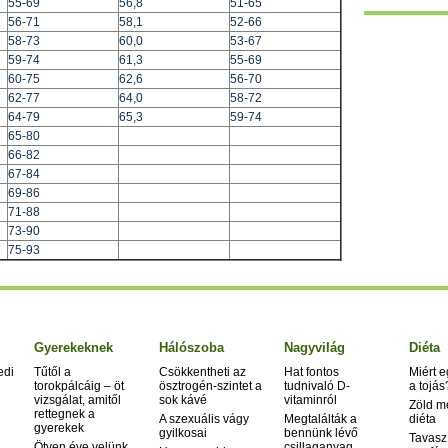
55-69
56,8
51-65
56-71
58,1
52-66
58-73
60,0
53-67
59-74
61,3
55-69
60-75
62,6
56-70
62-77
64,0
58-72
64-79
65,3
59-74
65-80
66-82
67-84
69-86
71-88
73-90
75-93
Gyerekeknek
Hálószoba
Nagyvilág
Diéta
edi
Tűtől a
Csökkentheti az
Hat fontos
Miért 
torokpálcáig – öt
ösztrogén-szintet a
tudnivaló D-
a tojás
vizsgálat, amitől
sok kávé
vitaminról
Zöld m
rettegnek a
A szexuális vágy
Megtalálták a
diéta
gyerekek
gyilkosai
bennünk lévő
Tavasz
Ötven éve velünk
csillaganyag