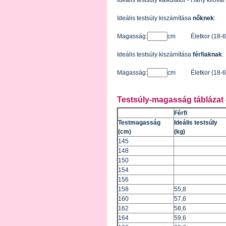
Ideális testsúly kalkulátor - Hány kilóva
Ideális testsúly kiszámítása
nőknek
:
Magasság:
cm
Életkor (18-6
Ideális testsúly kiszámítása
férfiaknak
:
Magasság:
cm
Életkor (18-6
Testsúly-magasság táblázat - 
Férfi
Testmagasság
Ideális testsúly
(cm)
(kg)
145
148
150
154
156
158
55,8
160
57,6
162
58,6
164
59,6