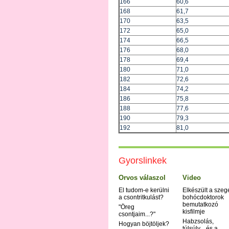
166
60,6
168
61,7
170
63,5
172
65,0
174
66,5
176
68,0
178
69,4
180
71,0
182
72,6
184
74,2
186
75,8
188
77,6
190
79,3
192
81,0
Gyorslinkek
Orvos válaszol
Video
El tudom-e kerülni
Elkészült a szeg
a csontritkulást?
bohócdoktorok
bemutatkozó
"Öreg
kisfilmje
csontjaim...?"
Habzsolás,
Hogyan böjtöljek?
túlsúly... és a