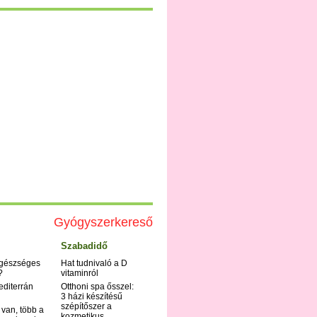
Gyógyszerkereső
Szabadidő
egészséges
Hat tudnivaló a D
?
vitaminról
editerrán
Otthoni spa ősszel:
3 házi készítésű
szépítőszer a
 van, több a
kozmetikus