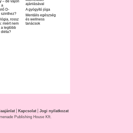
y – de vajon
ajánlásával
 a
elő D-
A gyógyító jóga
 szinthez?
Mentális egészség
ológia, rossz
és wellness
s: miért nem
tanácsok
 a legtöbb
i diéta?
aajánlat
Kapcsolat
Jogi nyilatkozat
menade Publishing House Kft.