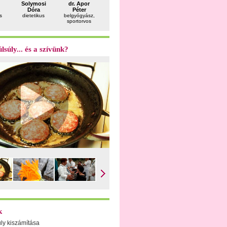
Solymosi
dr. Apor
Bujdosó
dr. Süli
dr. Sánt
Dóra
Péter
Mara
Ágota
Zsuzsa
s
dietetikus
belgyógyász,
pszichológus
pszichiáter,
gyógyszeré
sportorvos
pszichoterapeuta,
gyermekterapeuta
lsúly... és a szívünk?
k
úly kiszámítása