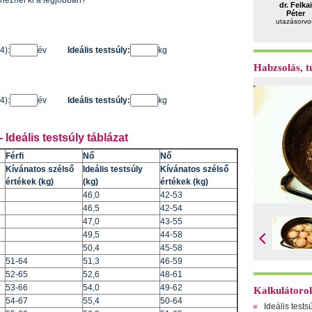
l néznél ki a legjobban?
dr. Felkai
Péter
utazásorvo
4):
év
Ideális testsúly:
kg
Habzsolás, tú
4):
év
Ideális testsúly:
kg
Ideális testsúly táblázat
Férfi
Nő
Nő
Kívánatos szélső
Ideális testsúly
Kívánatos szélső
értékek (kg)
(kg)
értékek (kg)
46,0
42-53
46,5
42-54
47,0
43-55
49,5
44-58
50,4
45-58
51-64
51,3
46-59
52-65
52,6
48-61
53-66
54,0
49-62
Kalkulátoro
54-67
55,4
50-64
Ideális tests