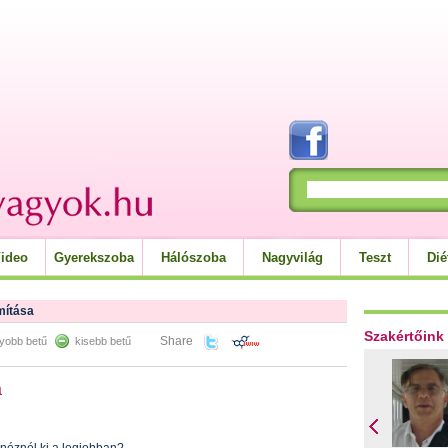
ideo
Gyerekszoba
Hálószoba
Nagyvilág
Teszt
Dié
ámítása
Szakértőink
Share
yobb betű
kisebb betű
a