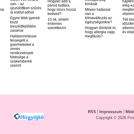
Hogyan add a
napfén
van – az
forrását
párod tudtára,
elég ez
újszülöttkori szűrés
rai
hogy nincs hozzá
Milyen hatással
megfel
új esélyt adhat
kedved?
van a
vitamin
Egyre több gyerek
klímaváltozás az
10 ok, amiért
Téli bi
küzd
egészségünkre?
érdemes
időzíté
beszédfejlődési
szeretkezni
Hogyan döntsük el,
sikeres
zavarral
hogy allergia vagy
év elej
Hallásromlással
megfázás?
fenyegeti a
gyermekeket a
zenés
rendezvények
többsége a
szakemberek
szerint
RSS
Impresszum
Médi
Copyright © 2026 Pro