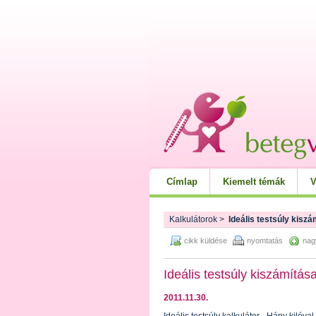
Címlap
Kiemelt témák
V
Kalkulátorok
>
Ideális testsúly kisz
cikk küldése
nyomtatás
nag
Ideális testsúly kiszámítás
2011.11.30.