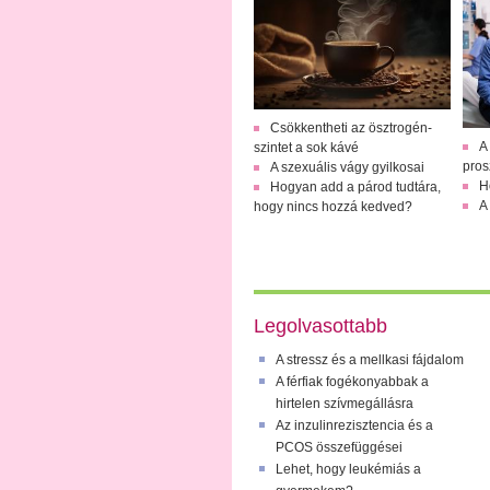
Csökkentheti az ösztrogén-
A
szintet a sok kávé
pros
A szexuális vágy gyilkosai
Ho
Hogyan add a párod tudtára,
A
hogy nincs hozzá kedved?
Legolvasottabb
A stressz és a mellkasi fájdalom
A férfiak fogékonyabbak a
hirtelen szívmegállásra
Az inzulinrezisztencia és a
PCOS összefüggései
Lehet, hogy leukémiás a