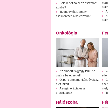
magy
Bele lehet halni az összetört
cuko
szívbe?
A 
Tizenegy étel, amely
S
csökkentheti a koleszterint
cuko
Onkológia
Fe
Az embert is gyógyítsuk, ne
V
csak a betegséget!
elle
Öt perc önmagunkért, évek az
C
életünkért
eset
A sugárterápia és a
mely
prosztatarák
T
Hálószoba
Fé