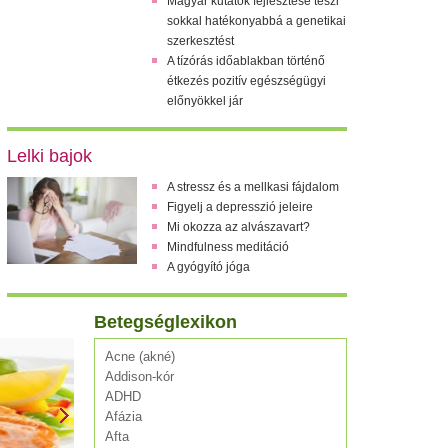
Magyar kutatók fejlesztése teszi
sokkal hatékonyabbá a genetikai
szerkesztést
A tízórás időablakban történő
étkezés pozitív egészségügyi
előnyökkel jár
Lelki bajok
A stressz és a mellkasi fájdalom
Figyelj a depresszió jeleire
Mi okozza az alvászavart?
Mindfulness meditáció
A gyógyító jóga
Betegséglexikon
Acne (akné)
Addison-kór
ADHD
Afázia
Afta