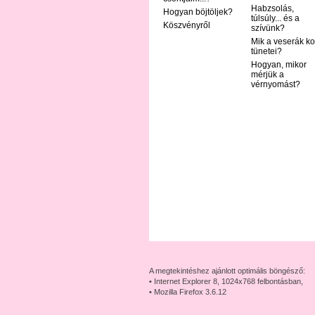
Habzsolás,
Hogyan böjtöljek?
túlsúly... és a
Köszvényről
szívünk?
Mik a veserák ko
tünetei?
Hogyan, mikor
mérjük a
vérnyomást?
A megtekintéshez ajánlott optimális böngésző:
• Internet Explorer 8, 1024x768 felbontásban,
• Mozilla Firefox 3.6.12