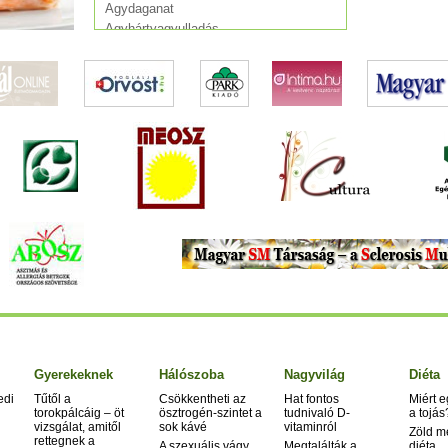
Agydaganat
Agyhártyagyulladás
Agylágyulás
Agyrázkódás
Agyvelőgyulladás
Agyvérzés (stroke)
AIDS
Alkoholizmus
Allergia
Álmatlanság
Alzheimer-kór
Angina pectoris
Anorexia
Appendicitis
Aranyér
Aritmia
Árpa
Asztma
Atópiás dermatitisz
Gyerekeknek
Hálószoba
Nagyvilág
Diéta
Autoimmun betegség
edi
Tűtől a
Csökkentheti az
Hat fontos
Miért 
Bárányhimlő (varicella)
torokpálcáig – öt
ösztrogén-szintet a
tudnivaló D-
a tojás
vizsgálat, amitől
sok kávé
vitaminról
Bipoláris zavar
Zöld m
rettegnek a
A szexuális vágy
Megtalálták a
diéta