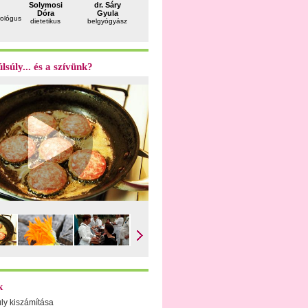
Somogyi
Solymosi
dr. Sáry
dr. Süli
dr. Felka
Andrea
Dóra
Gyula
Ágota
Péter
rológus
pszichiáter
dietetikus
belgyógyász
pszichiáter,
utazásorv
pszichoterapeuta,
gyermekterapeuta
lsúly... és a szívünk?
k
úly kiszámítása