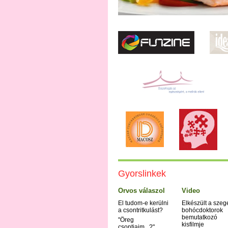
Gyorslinkek
Orvos válaszol
Video
El tudom-e kerülni
Elkészült a szeg
a csontritkulást?
bohócdoktorok
bemutatkozó
"Öreg
kisfilmje
csontjaim...?"