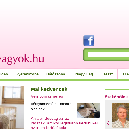
ideo
Gyerekszoba
Hálószoba
Nagyvilág
Teszt
Dié
Mai kedvencek
Vérnyomásmérés
Szakértőink
Vérnyomásmérés: mindkét
oldalon?
A várandósság az az
időszak, amikor leginkább kerülni kell
az intim fertőzéseket