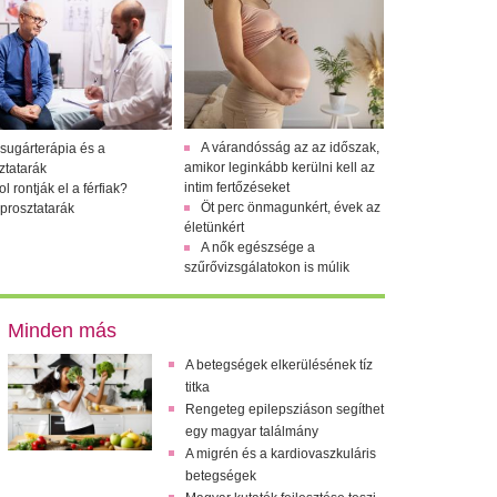
A várandósság az az időszak,
 sugárterápia és a
amikor leginkább kerülni kell az
ztatarák
intim fertőzéseket
l rontják el a férfiak?
Öt perc önmagunkért, évek az
 prosztatarák
életünkért
A nők egészsége a
szűrővizsgálatokon is múlik
Minden más
A betegségek elkerülésének tíz
titka
Rengeteg epilepsziáson segíthet
egy magyar találmány
A migrén és a kardiovaszkuláris
betegségek