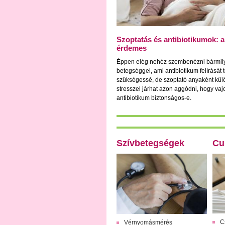
Szoptatás és antibiotikumok: a
érdemes
Éppen elég nehéz szembenézni bármil
betegséggel, ami antibiotikum felírását t
szükségessé, de szoptató anyaként kü
stresszel járhat azon aggódni, hogy vajon
antibiotikum biztonságos-e.
Szívbetegségek
Cu
C
Vérnyomásmérés