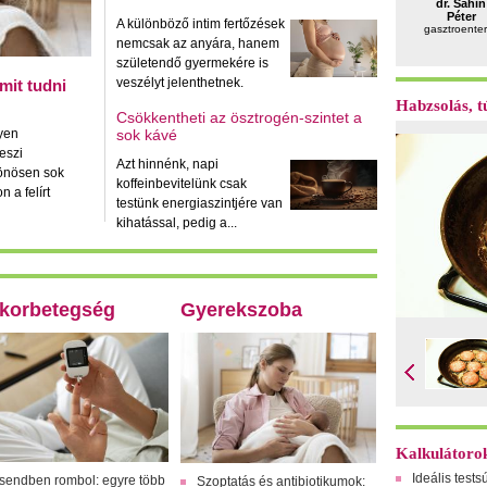
dr. Sahin
Péter
A különböző intim fertőzések
gasztroente
nemcsak az anyára, hanem
születendő gyermekére is
veszélyt jelenthetnek.
mit tudni
Habzsolás, tú
Csökkentheti az ösztrogén-szintet a
yen
sok kávé
eszi
Azt hinnénk, napi
lönösen sok
koffeinbevitelünk csak
 a felírt
testünk energiaszintjére van
kihatással, pedig a...
korbetegség
Gyerekszoba
Kalkulátoro
Ideális tests
sendben rombol: egyre több
Szoptatás és antibiotikumok: