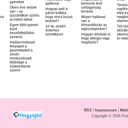
Bölcsőhalál
gyerekek
gyilkosai
bennünk lévő
Tavasz
Bőrrák
Ötven éve velünk
csillaganyag
Hogyan add a
napfén
van – az
Botulizmus
forrását
párod tudtára,
elég ez
újszülöttkori szűrés
rai
hogy nincs hozzá
Milyen hatással
megfel
Bulimia
új esélyt adhat
kedved?
van a
vitamin
Crohn - betegség
Egyre több gyerek
klímaváltozás az
10 ok, amiért
Téli bi
Csalánkiütés
küzd
egészségünkre?
érdemes
időzíté
beszédfejlődési
Cukorbetegség
szeretkezni
Hogyan döntsük el,
sikeres
zavarral
hogy allergia vagy
év elej
Cushing-kór
Hallásromlással
megfázás?
Delirium tremens
fenyegeti a
gyermekeket a
Demencia
zenés
Disgrafia
rendezvények
többsége a
Dislexia
szakemberek
Diszfágia
szerint
Down-kór
Ekcéma
Epilepszia
Feketehimlő
Felfekvés (decubitus)
Fertőző májgyulladás
Festékes anyajegy
RSS
Impresszum
Médi
Fogszuvasodás
Copyright © 2026 Pro
Furunkulus
Genitális herpesz