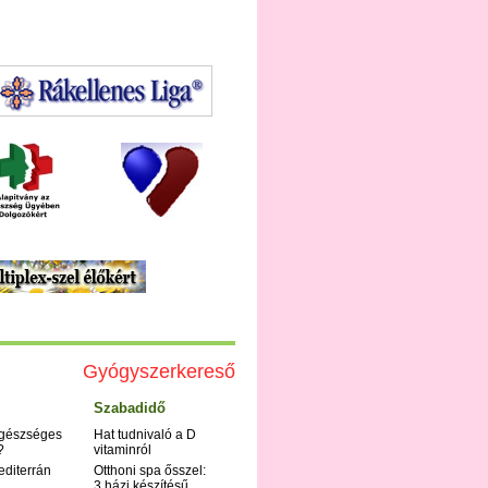
Gyógyszerkereső
Szabadidő
egészséges
Hat tudnivaló a D
?
vitaminról
editerrán
Otthoni spa ősszel:
3 házi készítésű