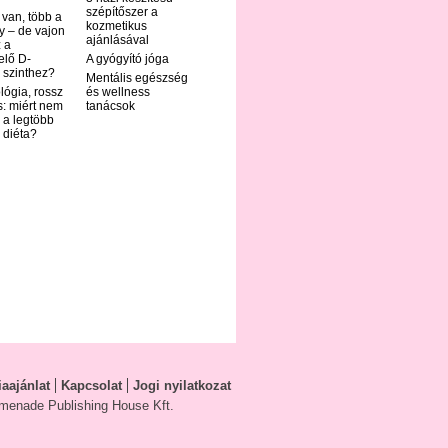
szépítőszer a
 van, több a
kozmetikus
y – de vajon
ajánlásával
 a
elő D-
A gyógyító jóga
 szinthez?
Mentális egészség
ológia, rossz
és wellness
s: miért nem
tanácsok
 a legtöbb
i diéta?
aajánlat
Kapcsolat
Jogi nyilatkozat
menade Publishing House Kft.