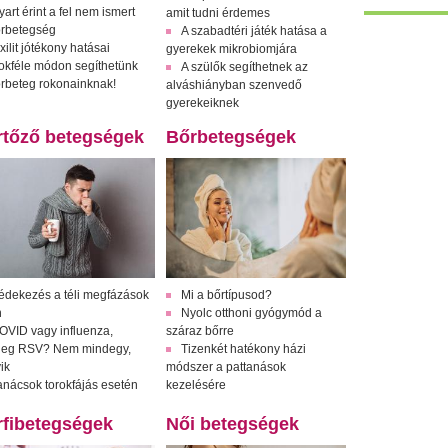
art érint a fel nem ismert
amit tudni érdemes
rbetegség
A szabadtéri játék hatása a
xilit jótékony hatásai
gyerekek mikrobiomjára
okféle módon segíthetünk
A szülők segíthetnek az
rbeteg rokonainknak!
alváshiányban szenvedő
gyerekeiknek
rtőző betegségek
Bőrbetegségek
édekezés a téli megfázások
Mi a bőrtípusod?
n
Nyolc otthoni gyógymód a
OVID vagy influenza,
száraz bőrre
leg RSV? Nem mindegy,
Tizenkét hatékony házi
ik
módszer a pattanások
anácsok torokfájás esetén
kezelésére
rfibetegségek
Női betegségek