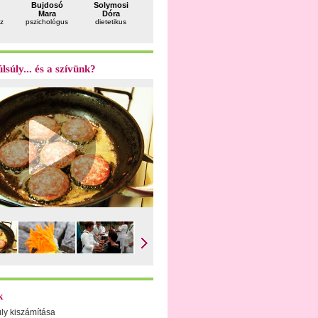
Somogyi
Bujdosó
Solymosi
dr. Bálint
dr. Süli
Andrea
Mara
Dóra
Géza
Ágota
pszichiáter
z
pszichológus
dietetikus
reumatológus
pszichiáter
pszichotera
gyermekter
lsúly... és a szívünk?
k
úly kiszámítása