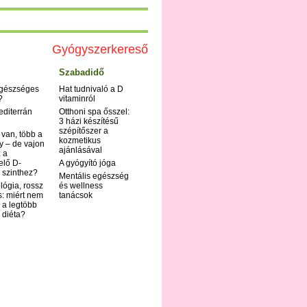
Gyógyszerkereső
Szabadidő
egészséges
Hat tudnivaló a D
?
vitaminról
editerrán
Otthoni spa ősszel:
3 házi készítésű
szépítőszer a
 van, több a
kozmetikus
y – de vajon
ajánlásával
 a
elő D-
A gyógyító jóga
 szinthez?
Mentális egészség
ológia, rossz
és wellness
s: miért nem
tanácsok
 a legtöbb
i diéta?