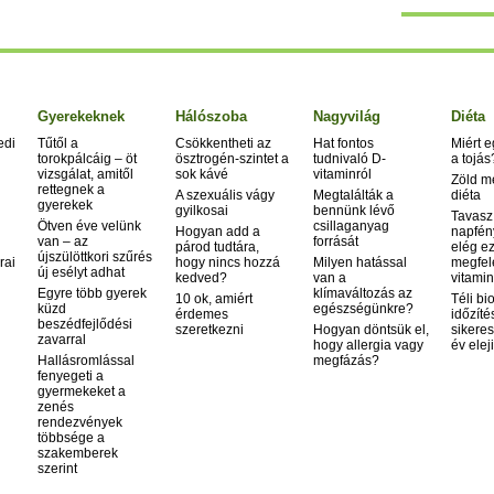
Gyerekeknek
Hálószoba
Nagyvilág
Diéta
edi
Tűtől a
Csökkentheti az
Hat fontos
Miért 
torokpálcáig – öt
ösztrogén-szintet a
tudnivaló D-
a tojás
vizsgálat, amitől
sok kávé
vitaminról
Zöld m
rettegnek a
A szexuális vágy
Megtalálták a
diéta
gyerekek
gyilkosai
bennünk lévő
Tavasz
Ötven éve velünk
csillaganyag
Hogyan add a
napfén
van – az
forrását
párod tudtára,
elég ez
újszülöttkori szűrés
rai
hogy nincs hozzá
Milyen hatással
megfel
új esélyt adhat
kedved?
van a
vitamin
Egyre több gyerek
klímaváltozás az
10 ok, amiért
Téli bi
küzd
egészségünkre?
érdemes
időzíté
beszédfejlődési
szeretkezni
Hogyan döntsük el,
sikeres
zavarral
hogy allergia vagy
év elej
Hallásromlással
megfázás?
fenyegeti a
gyermekeket a
zenés
rendezvények
többsége a
szakemberek
szerint