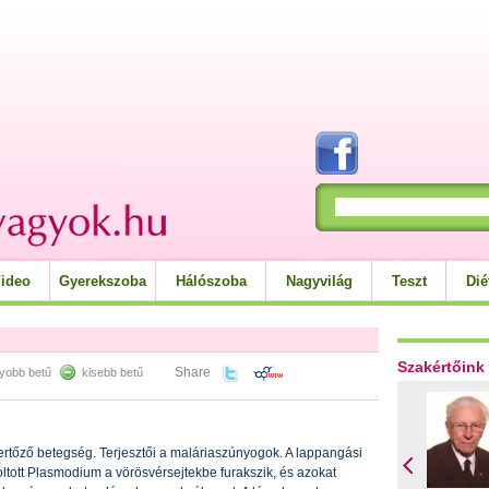
ideo
Gyerekszoba
Hálószoba
Nagyvilág
Teszt
Dié
Szakértőink
Share
yobb betű
kisebb betű
 fertőző betegség. Terjesztői a maláriaszúnyogok. A lappangási
oltott Plasmodium a vörösvérsejtekbe furakszik, és azokat