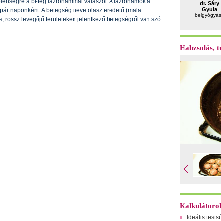
 jelenségre a beteg lázrohammal válaszol. A lázrohamok a
dr. Sáry
Gyula
 pár naponként. A betegség neve olasz eredetű (mala
belgyógyás
, rossz levegőjű területeken jelentkező betegségről van szó.
Habzsolás, tú
Kalkulátoro
Ideális tests