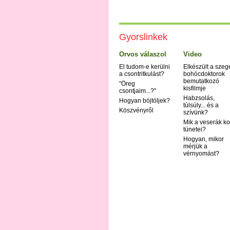
Gyorslinkek
Orvos válaszol
Video
El tudom-e kerülni
Elkészült a szeg
a csontritkulást?
bohócdoktorok
bemutatkozó
"Öreg
kisfilmje
csontjaim...?"
Habzsolás,
Hogyan böjtöljek?
túlsúly... és a
Köszvényről
szívünk?
Mik a veserák ko
tünetei?
Hogyan, mikor
mérjük a
vérnyomást?