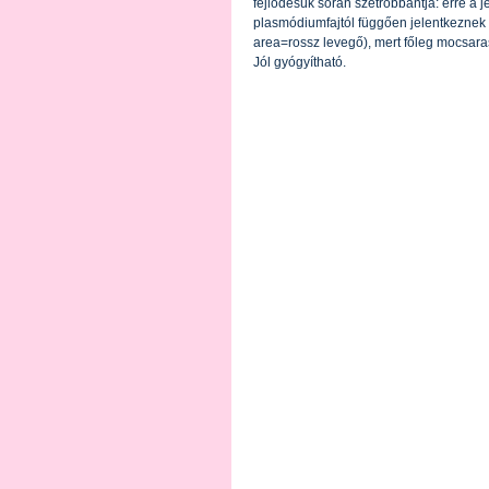
fejlődésük során szétrobbantja: erre a
plasmódiumfajtól függően jelentkeznek
area=rossz levegő), mert főleg mocsaras
Jól gyógyítható.