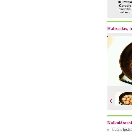
dr. Pataki
Gergely
plasztikai
sebész
Habzsolás, tú
Kalkulátoro
Ideális tests