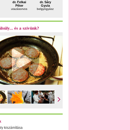
dr. Felkai
dr. Sáry
dr. Süli
Solymosi
Bujdos
Péter
Gyula
Ágota
Dóra
Mara
utazásorvos
belgyógyász
pszichiáter,
dietetikus
pszichológ
pszichoterapeuta,
gyermekterapeuta
lsúly... és a szívünk?
k
úly kiszámítása