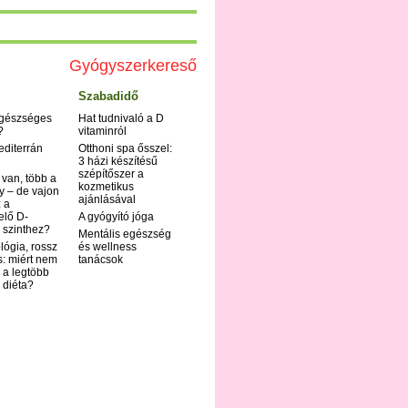
Gyógyszerkereső
Szabadidő
egészséges
Hat tudnivaló a D
?
vitaminról
editerrán
Otthoni spa ősszel:
3 házi készítésű
szépítőszer a
 van, több a
kozmetikus
y – de vajon
ajánlásával
 a
elő D-
A gyógyító jóga
 szinthez?
Mentális egészség
ológia, rossz
és wellness
s: miért nem
tanácsok
 a legtöbb
i diéta?