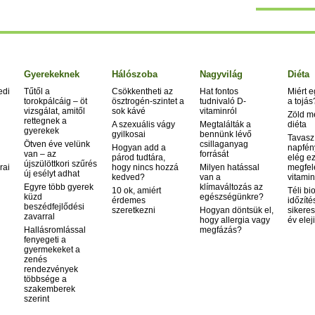
Gyerekeknek
Hálószoba
Nagyvilág
Diéta
edi
Tűtől a
Csökkentheti az
Hat fontos
Miért 
torokpálcáig – öt
ösztrogén-szintet a
tudnivaló D-
a tojás
vizsgálat, amitől
sok kávé
vitaminról
Zöld m
rettegnek a
A szexuális vágy
Megtalálták a
diéta
gyerekek
gyilkosai
bennünk lévő
Tavasz
Ötven éve velünk
csillaganyag
Hogyan add a
napfén
van – az
forrását
párod tudtára,
elég ez
újszülöttkori szűrés
rai
hogy nincs hozzá
Milyen hatással
megfel
új esélyt adhat
kedved?
van a
vitamin
Egyre több gyerek
klímaváltozás az
10 ok, amiért
Téli bi
küzd
egészségünkre?
érdemes
időzíté
beszédfejlődési
szeretkezni
Hogyan döntsük el,
sikeres
zavarral
hogy allergia vagy
év elej
Hallásromlással
megfázás?
fenyegeti a
gyermekeket a
zenés
rendezvények
többsége a
szakemberek
szerint