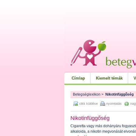
Címlap
Kiemelt témák
V
Betegséglexikon
>
Nikotinfüggőség
cikk küldése
nyomtatás
nag
Nikotinfüggőség
Cigaretta vagy más dohányáru fogyasz
alkaloida, a nikotin megvonását elvonás