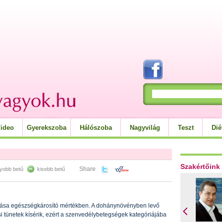
ideo
Gyerekszoba
Hálószoba
Nagyvilág
Teszt
Dié
Szakértőink
Share
yobb betű
kisebb betű
tása egészségkárosító mértékben. A dohánynövényben levő
i tünetek kísérik, ezért a szenvedélybetegségek kategóriájába