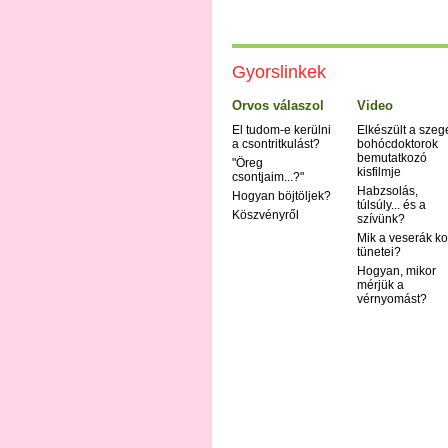
Gyorslinkek
Orvos válaszol
Video
El tudom-e kerülni
Elkészült a szeg
a csontritkulást?
bohócdoktorok
bemutatkozó
"Öreg
kisfilmje
csontjaim...?"
Habzsolás,
Hogyan böjtöljek?
túlsúly... és a
Köszvényről
szívünk?
Mik a veserák ko
tünetei?
Hogyan, mikor
mérjük a
vérnyomást?