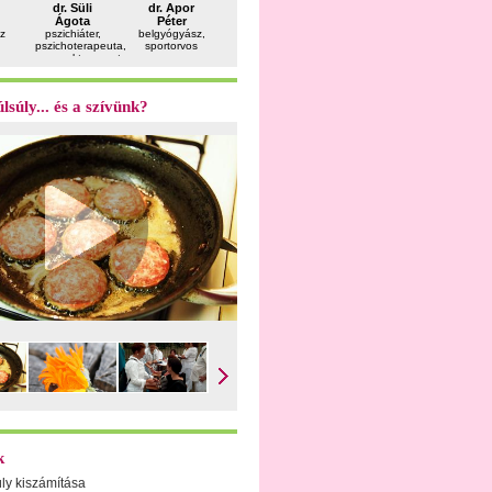
dr. Süli
dr. Apor
dr. Pataki
dr. Fekete
Bujdos
Ágota
Péter
Gergely
Ferenc
Mara
z
pszichiáter,
belgyógyász,
plasztikai
andrológus
pszichológ
pszichoterapeuta,
sportorvos
sebész
gyermekterapeuta
lsúly... és a szívünk?
k
úly kiszámítása