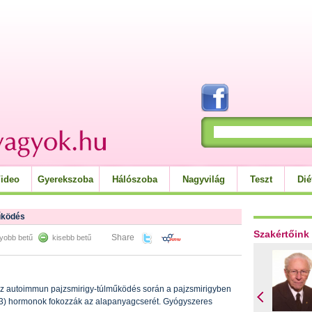
ideo
Gyerekszoba
Hálószoba
Nagyvilág
Teszt
Dié
űködés
Szakértőink
Share
yobb betű
kisebb betű
z autoimmun pajzsmirigy-túlműködés során a pajzsmirigyben
n (T3) hormonok fokozzák az alapanyagcserét. Gyógyszeres