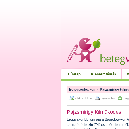
Címlap
Kiemelt témák
V
Betegséglexikon
>
Pajzsmirigy túlm
cikk küldése
nyomtatás
nag
Pajzsmirigy túlműködés
Leggyakoribb formája a Basedow-kór. A
termelődő tiroxin (T4) és trijód-tironi