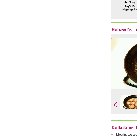
dr. Sáry
Gyula
belgyógyás
Habzsolás, tú
Kalkulátoro
Ideális tests