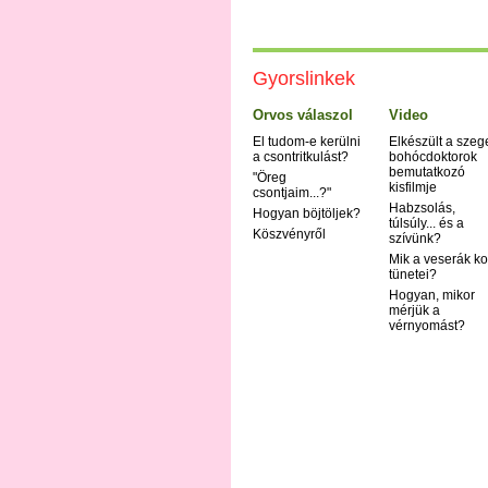
Gyorslinkek
Orvos válaszol
Video
El tudom-e kerülni
Elkészült a szeg
a csontritkulást?
bohócdoktorok
bemutatkozó
"Öreg
kisfilmje
csontjaim...?"
Habzsolás,
Hogyan böjtöljek?
túlsúly... és a
Köszvényről
szívünk?
Mik a veserák ko
tünetei?
Hogyan, mikor
mérjük a
vérnyomást?