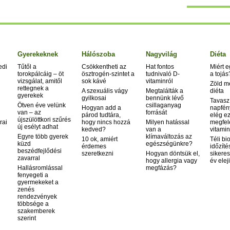
Gyerekeknek
Hálószoba
Nagyvilág
Diéta
edi
Tűtől a
Csökkentheti az
Hat fontos
Miért 
torokpálcáig – öt
ösztrogén-szintet a
tudnivaló D-
a tojás
vizsgálat, amitől
sok kávé
vitaminról
Zöld m
rettegnek a
A szexuális vágy
Megtalálták a
diéta
gyerekek
gyilkosai
bennünk lévő
Tavasz
Ötven éve velünk
csillaganyag
Hogyan add a
napfén
van – az
forrását
párod tudtára,
elég ez
újszülöttkori szűrés
rai
hogy nincs hozzá
Milyen hatással
megfel
új esélyt adhat
kedved?
van a
vitamin
Egyre több gyerek
klímaváltozás az
10 ok, amiért
Téli bi
küzd
egészségünkre?
érdemes
időzíté
beszédfejlődési
szeretkezni
Hogyan döntsük el,
sikeres
zavarral
hogy allergia vagy
év elej
Hallásromlással
megfázás?
fenyegeti a
gyermekeket a
zenés
rendezvények
többsége a
szakemberek
szerint