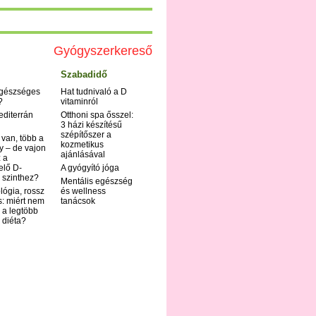
Gyógyszerkereső
Szabadidő
egészséges
Hat tudnivaló a D
?
vitaminról
editerrán
Otthoni spa ősszel:
3 házi készítésű
szépítőszer a
 van, több a
kozmetikus
y – de vajon
ajánlásával
 a
elő D-
A gyógyító jóga
 szinthez?
Mentális egészség
ológia, rossz
és wellness
s: miért nem
tanácsok
 a legtöbb
i diéta?