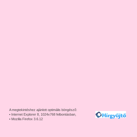
A megtekintéshez ajánlott optimális böngésző:
• Internet Explorer 8, 1024x768 felbontásban,
• Mozilla Firefox 3.6.12