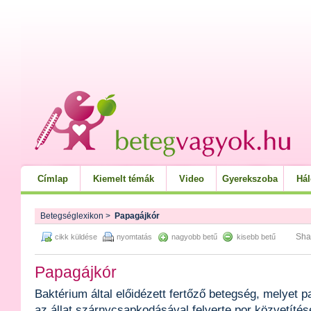
Címlap
Kiemelt témák
Video
Gyerekszoba
Há
Betegséglexikon
>
Papagájkór
Sha
cikk küldése
nyomtatás
nagyobb betű
kisebb betű
Papagájkór
Baktérium által előidézett fertőző betegség, melyet p
az állat szárnycsapkodásával felverte por közvetítés