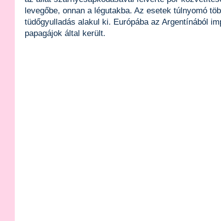
levegőbe, onnan a légutakba. Az esetek túlnyomó t
tüdőgyulladás alakul ki. Európába az Argentínából im
papagájok által került.