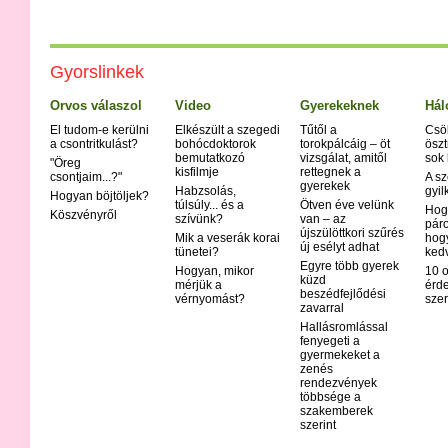
Gyorslinkek
Orvos válaszol
Video
Gyerekeknek
Hál
El tudom-e kerülni
Elkészült a szegedi
Tűtől a
Csö
a csontritkulást?
bohócdoktorok
torokpálcáig – öt
öszt
bemutatkozó
vizsgálat, amitől
sok
"Öreg
kisfilmje
rettegnek a
csontjaim...?"
A sz
gyerekek
Habzsolás,
gyil
Hogyan böjtöljek?
túlsúly... és a
Ötven éve velünk
Hog
Köszvényről
szívünk?
van – az
páro
újszülöttkori szűrés
Mik a veserák korai
hog
új esélyt adhat
tünetei?
ked
Egyre több gyerek
Hogyan, mikor
10 o
küzd
mérjük a
érd
beszédfejlődési
vérnyomást?
szer
zavarral
Hallásromlással
fenyegeti a
gyermekeket a
zenés
rendezvények
többsége a
szakemberek
szerint