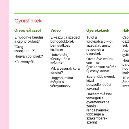
Gyorslinkek
Orvos válaszol
Video
Gyerekeknek
Hál
El tudom-e kerülni
Elkészült a szegedi
Tűtől a
Csö
a csontritkulást?
bohócdoktorok
torokpálcáig – öt
öszt
bemutatkozó
vizsgálat, amitől
sok
"Öreg
kisfilmje
rettegnek a
csontjaim...?"
A sz
gyerekek
Habzsolás,
gyil
Hogyan böjtöljek?
túlsúly... és a
Ötven éve velünk
Hog
Köszvényről
szívünk?
van – az
páro
újszülöttkori szűrés
Mik a veserák korai
hog
új esélyt adhat
tünetei?
ked
Egyre több gyerek
Hogyan, mikor
10 o
küzd
mérjük a
érd
beszédfejlődési
vérnyomást?
szer
zavarral
Hallásromlással
fenyegeti a
gyermekeket a
zenés
rendezvények
többsége a
szakemberek
szerint