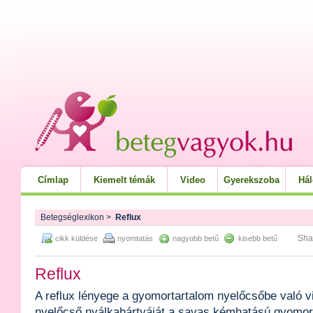
Címlap
Kiemelt témák
Video
Gyerekszoba
Há
Betegséglexikon
>
Reflux
Sha
cikk küldése
nyomtatás
nagyobb betű
kisebb betű
Reflux
A reflux lényege a gyomortartalom nyelőcsőbe való 
nyelőcső nyálkahártyáját a savas kémhatású gyomor