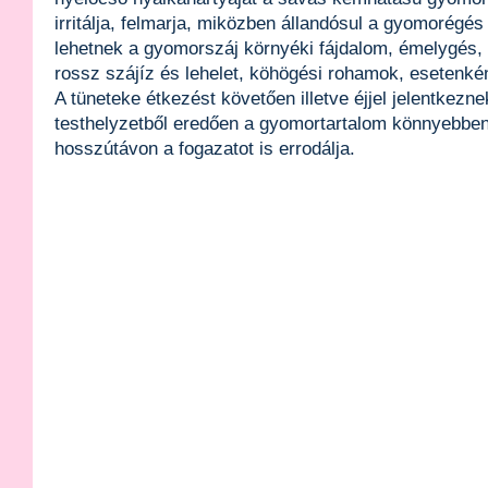
irritálja, felmarja, miközben állandósul a gyomorégés
lehetnek a gyomorszáj környéki fájdalom, émelygés, 
rossz szájíz és lehelet, köhögési rohamok, esetenkén
A tüneteke étkezést követően illetve éjjel jelentkezne
testhelyzetből eredően a gyomortartalom könnyebben 
hosszútávon a fogazatot is errodálja.