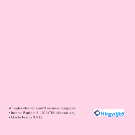
A megtekintéshez ajánlott optimális böngésző:
• Internet Explorer 8, 1024x768 felbontásban,
• Mozilla Firefox 3.6.12