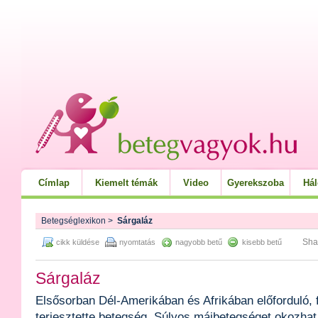
Címlap
Kiemelt témák
Video
Gyerekszoba
Há
Betegséglexikon
>
Sárgaláz
Sha
cikk küldése
nyomtatás
nagyobb betű
kisebb betű
Sárgaláz
Elsősorban Dél-Amerikában és Afrikában előforduló,
terjesztette betegség. Súlyos májbetegséget okozhat