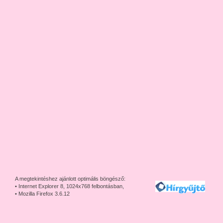
A megtekintéshez ajánlott optimális böngésző:
• Internet Explorer 8, 1024x768 felbontásban,
• Mozilla Firefox 3.6.12