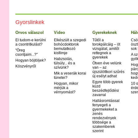
Gyorslinkek
Orvos válaszol
Video
Gyerekeknek
Hál
El tudom-e kerülni
Elkészült a szegedi
Tűtől a
Csö
a csontritkulást?
bohócdoktorok
torokpálcáig – öt
öszt
bemutatkozó
vizsgálat, amitől
sok
"Öreg
kisfilmje
rettegnek a
csontjaim...?"
A sz
gyerekek
Habzsolás,
gyil
Hogyan böjtöljek?
túlsúly... és a
Ötven éve velünk
Hog
Köszvényről
szívünk?
van – az
páro
újszülöttkori szűrés
Mik a veserák korai
hog
új esélyt adhat
tünetei?
ked
Egyre több gyerek
Hogyan, mikor
10 o
küzd
mérjük a
érd
beszédfejlődési
vérnyomást?
szer
zavarral
Hallásromlással
fenyegeti a
gyermekeket a
zenés
rendezvények
többsége a
szakemberek
szerint