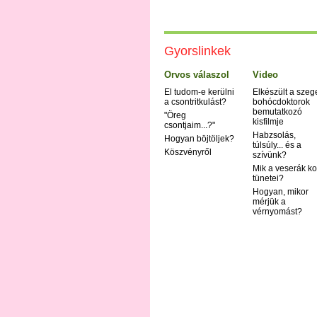
Gyorslinkek
Orvos válaszol
Video
El tudom-e kerülni
Elkészült a szeg
a csontritkulást?
bohócdoktorok
bemutatkozó
"Öreg
kisfilmje
csontjaim...?"
Habzsolás,
Hogyan böjtöljek?
túlsúly... és a
Köszvényről
szívünk?
Mik a veserák ko
tünetei?
Hogyan, mikor
mérjük a
vérnyomást?