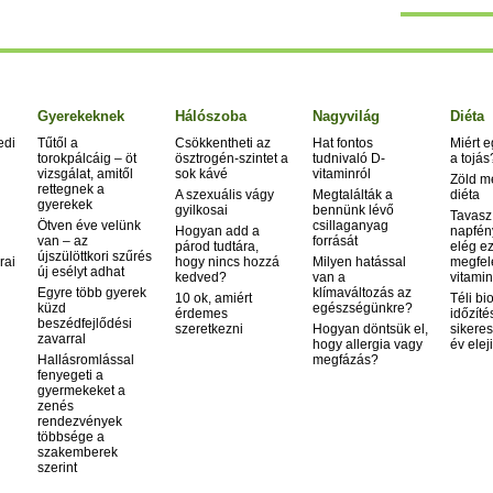
Gyerekeknek
Hálószoba
Nagyvilág
Diéta
edi
Tűtől a
Csökkentheti az
Hat fontos
Miért 
torokpálcáig – öt
ösztrogén-szintet a
tudnivaló D-
a tojás
vizsgálat, amitől
sok kávé
vitaminról
Zöld m
rettegnek a
A szexuális vágy
Megtalálták a
diéta
gyerekek
gyilkosai
bennünk lévő
Tavasz
Ötven éve velünk
csillaganyag
Hogyan add a
napfén
van – az
forrását
párod tudtára,
elég ez
újszülöttkori szűrés
rai
hogy nincs hozzá
Milyen hatással
megfel
új esélyt adhat
kedved?
van a
vitamin
Egyre több gyerek
klímaváltozás az
10 ok, amiért
Téli bi
küzd
egészségünkre?
érdemes
időzíté
beszédfejlődési
szeretkezni
Hogyan döntsük el,
sikeres
zavarral
hogy allergia vagy
év elej
Hallásromlással
megfázás?
fenyegeti a
gyermekeket a
zenés
rendezvények
többsége a
szakemberek
szerint