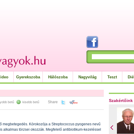
ideo
Gyerekszoba
Hálószoba
Nagyvilág
Teszt
Dié
Szakértőink
Share
yobb betű
kisebb betű
őző megbetegedés. Kórokozója a Streptococcus pyogenes nevű
is alkalmas törzsei okozzák. Megfelelő antibiotikum-kezeléssel