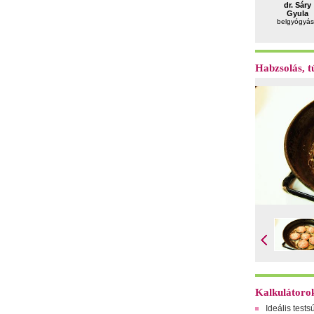
dr. Sáry
Gyula
belgyógyás
Habzsolás, tú
Kalkulátoro
Ideális tests