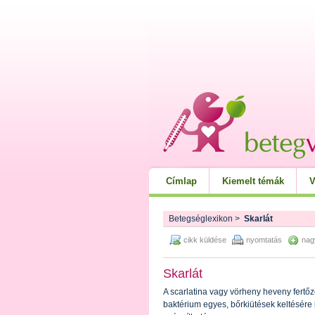
Címlap
Kiemelt témák
V
Betegséglexikon
>
Skarlát
cikk küldése
nyomtatás
nag
Skarlát
A scarlatina vagy vörheny heveny fert
baktérium egyes, bőrkiütések keltésére 