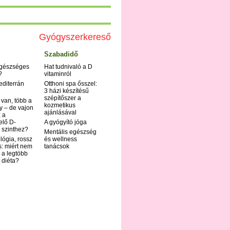
Gyógyszerkereső
Szabadidő
egészséges
Hat tudnivaló a D
?
vitaminról
editerrán
Otthoni spa ősszel:
3 házi készítésű
szépítőszer a
 van, több a
kozmetikus
y – de vajon
ajánlásával
 a
elő D-
A gyógyító jóga
 szinthez?
Mentális egészség
ológia, rossz
és wellness
s: miért nem
tanácsok
 a legtöbb
i diéta?