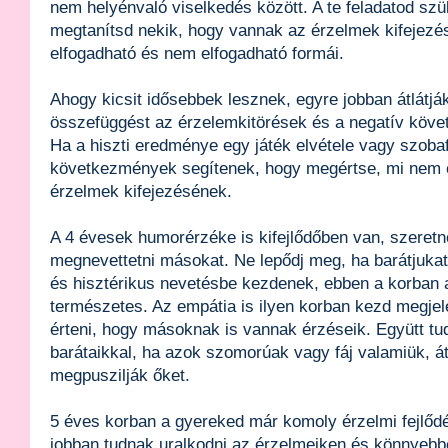
nem helyénvaló viselkedés között. A te feladatod szü
megtanítsd nekik, hogy vannak az érzelmek kifejezés
elfogadható és nem elfogadható formái.
Ahogy kicsit idősebbek lesznek, egyre jobban átlátjá
összefüggést az érzelemkitörések és a negatív köv
Ha a hiszti eredménye egy játék elvétele vagy szoba
következmények segítenek, hogy megértse, mi nem e
érzelmek kifejezésének.
A 4 évesek humorérzéke is kifejlődőben van, szeretn
megnevettetni másokat. Ne lepődj meg, ha barátjuka
és hisztérikus nevetésbe kezdenek, ebben a korban 
természetes. Az empátia is ilyen korban kezd megje
érteni, hogy másoknak is vannak érzéseik. Együtt tu
barátaikkal, ha azok szomorúak vagy fáj valamiük, át
megpuszilják őket.
5 éves korban a gyereked már komoly érzelmi fejlődé
jobban tudnak uralkodni az érzelmeiken és könnyebb