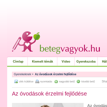
Címlap
Kiemelt témák
Video
Gyerekszoba
Há
Gyerekeknek
>
Az óvodások érzelmi fejlődése
Sha
cikk küldése
nyomtatás
nagyobb betű
kisebb betű
Az óvodások érzelmi fejlődése
Az óvodás