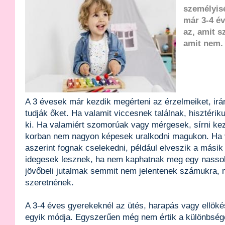
személyis
már 3-4 év
az, amit s
amit nem.
A 3 évesek már kezdik megérteni az érzelmeiket, irá
tudják őket. Ha valamit viccesnek találnak, hisztéri
ki. Ha valamiért szomorúak vagy mérgesek, sírni ke
korban nem nagyon képesek uralkodni magukon. Ha 
aszerint fognak cselekedni, például elveszik a másik
idegesek lesznek, ha nem kaphatnak meg egy nassolni
jövőbeli jutalmak semmit nem jelentenek számukra, 
szeretnének.
A 3-4 éves gyerekeknél az ütés, harapás vagy ellöké
egyik módja. Egyszerűen még nem értik a különbsége