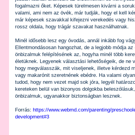
fogalmazni őket. Képesek türelmesen kivárni a soruka
valami, ami nem az övék, már tudják, hogy el kell k
már képesek szavakkal kifejezni verekedés vagy hisz
rossz oldala, hogy trágár szavakat használhatnak.
Minél idősebb lesz egy óvodás, annál inkább fog vágy
Ellentmondásosan hangozhat, de a legjobb módja az 
önbizalmuk felépítésének az, hogyha minél több kere
életüknek. Legyenek választási lehetőségeik, de ne v
hogy megválasszák, mit viseljenek, illetve kérdezd 
vagy makarónit szeretnének ebédre. Ha valami olyan 
tudod, hogy nem vezet majd sok jóra, legyél határozo
kereteken belül van bizonyos dolgokba beleszólásuk,
önbizalmuk, ugyanakkor biztonságban lesznek.
Forrás:
https://www.webmd.com/parenting/preschoole
development#3