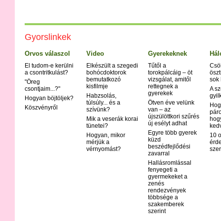
Gyorslinkek
Orvos válaszol
Video
Gyerekeknek
Hál
El tudom-e kerülni
Elkészült a szegedi
Tűtől a
Csö
a csontritkulást?
bohócdoktorok
torokpálcáig – öt
öszt
bemutatkozó
vizsgálat, amitől
sok
"Öreg
kisfilmje
rettegnek a
csontjaim...?"
A sz
gyerekek
Habzsolás,
gyil
Hogyan böjtöljek?
túlsúly... és a
Ötven éve velünk
Hog
Köszvényről
szívünk?
van – az
páro
újszülöttkori szűrés
Mik a veserák korai
hog
új esélyt adhat
tünetei?
ked
Egyre több gyerek
Hogyan, mikor
10 o
küzd
mérjük a
érd
beszédfejlődési
vérnyomást?
szer
zavarral
Hallásromlással
fenyegeti a
gyermekeket a
zenés
rendezvények
többsége a
szakemberek
szerint