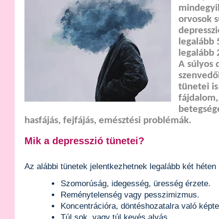
mindegyik
orvosok s
depresszi
legalább 
legalább 
A súlyos 
szenvedők
tünetei i
fájdalom,
betegség
hasfájás, fejfájás, emésztési problémák.
Mik a depresszió tünetei?
Az alábbi tünetek jelentkezhetnek legalább két héten
Szomorúság, idegesség, üresség érzete.
Reménytelenség vagy pesszimizmus.
Koncentrációra, döntéshozatalra való képt
Túl sok, vagy túl kevés alvás.