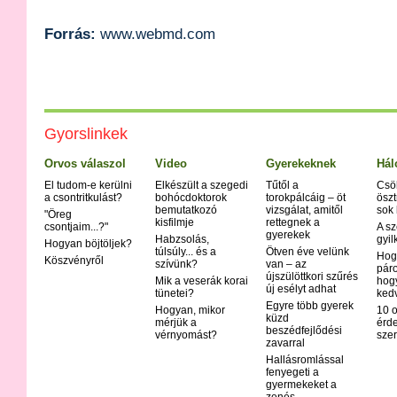
Forrás:
www.webmd.com
Gyorslinkek
Orvos válaszol
Video
Gyerekeknek
Hál
El tudom-e kerülni
Elkészült a szegedi
Tűtől a
Csö
a csontritkulást?
bohócdoktorok
torokpálcáig – öt
öszt
bemutatkozó
vizsgálat, amitől
sok
"Öreg
kisfilmje
rettegnek a
csontjaim...?"
A sz
gyerekek
Habzsolás,
gyil
Hogyan böjtöljek?
túlsúly... és a
Ötven éve velünk
Hog
Köszvényről
szívünk?
van – az
páro
újszülöttkori szűrés
Mik a veserák korai
hog
új esélyt adhat
tünetei?
ked
Egyre több gyerek
Hogyan, mikor
10 o
küzd
mérjük a
érd
beszédfejlődési
vérnyomást?
szer
zavarral
Hallásromlással
fenyegeti a
gyermekeket a
zenés