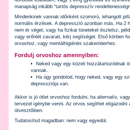
manapság inkább "tartós depresszív rendellenességn
Mindenkinek vannak időnként szomorú, lehangolt pilla
normális érzések. A depresszió azonban más. Ha 2 hé
nem ér véget, vagy ha fizikai tüneteket észlelsz, pél
vagy erőnlét zavarait, kérj segítséget. Első körben fo
orvoshoz, vagy mentálhigiénés szakemberhez.
Fordulj orvoshoz amennyiben:
Neked vagy egy közeli hozzátartozódnak ön
vannak.
Ha úgy gondolod, hogy neked, vagy egy sz
depressziója van.
Akkor is jó ötlet orvoshoz fordulni, ha alternatív, vag
tervezel igénybe venni. Az orvos segíthet eligazodni
útvesztőiben.
Tudatosítsd magadban: nem vagy egyedül.