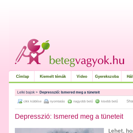
Címlap
Kiemelt témák
Video
Gyerekszoba
Há
Lelki bajok
>
Depresszió: Ismered meg a tüneteit
Sha
cikk küldése
nyomtatás
nagyobb betű
kisebb betű
Depresszió: Ismered meg a tüneteit
Lehet, h