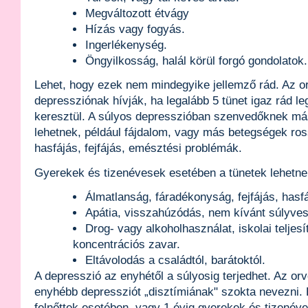
Megváltozott étvágy
Hízás vagy fogyás.
Ingerlékenység.
Öngyilkosság, halál körül forgó gondolatok.
Lehet, hogy ezek nem mindegyike jellemző rád. Az o
depressziónak hívják, ha legalább 5 tünet igaz rád le
keresztül. A súlyos depresszióban szenvedőknek más f
lehetnek, például fájdalom, vagy más betegségek ro
hasfájás, fejfájás, emésztési problémák.
Gyerekek és tizenévesek esetében a tünetek lehetne
Álmatlanság, fáradékonyság, fejfájás, hasf
Apátia, visszahúzódás, nem kívánt súlyve
Drog- vagy alkoholhasználat, iskolai telje
koncentrációs zavar.
Eltávolodás a családtól, barátoktól.
A depresszió az enyhétől a súlyosig terjedhet. Az or
enyhébb depressziót „disztímiának" szokta nevezni. H
felnőttek esetében, vagy 1 évig gyerekek és tizenév