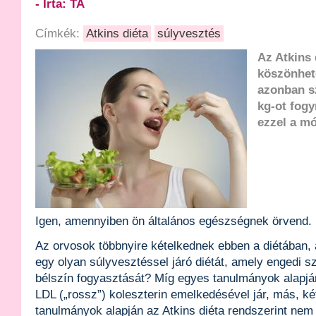
- Írta: TA
Címkék:
Atkins diéta
súlyvesztés
Az Atkins 
köszönhet
azonban s
kg-ot fogy
ezzel a m
Igen, amennyiben ön általános egészségnek örvend.
Az orvosok többnyire kételkednek ebben a diétában, 
egy olyan súlyvesztéssel járó diétát, amely engedi s
bélszín fogyasztását? Míg egyes tanulmányok alapján
LDL („rossz”) koleszterin emelkedésével jár, más, két
tanulmányok alapján az Atkins diéta rendszerint nem