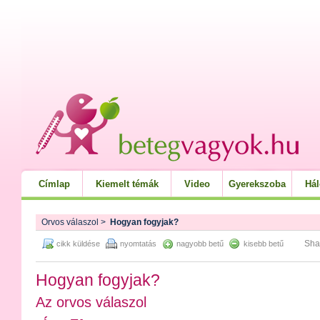
Címlap
Kiemelt témák
Video
Gyerekszoba
Há
Orvos válaszol
>
Hogyan fogyjak?
Sha
cikk küldése
nyomtatás
nagyobb betű
kisebb betű
Hogyan fogyjak?
Az orvos válaszol