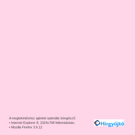
A megtekintéshez ajánlott optimális böngésző:
• Internet Explorer 8, 1024x768 felbontásban,
• Mozilla Firefox 3.6.12