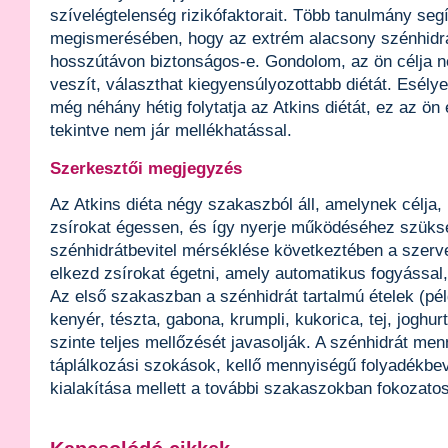
szívelégtelenség rizikófaktorait. Több tanulmány seg
megismerésében, hogy az extrém alacsony szénhidr
hosszútávon biztonságos-e. Gondolom, az ön célja n
veszít, választhat kiegyensúlyozottabb diétát. Esél
még néhány hétig folytatja az Atkins diétát, ez az ön
tekintve nem jár mellékhatással.
Szerkesztői megjegyzés
Az Atkins diéta négy szakaszból áll, amelynek célja
zsírokat égessen, és így nyerje működéséhez szüksé
szénhidrátbevitel mérséklése következtében a szerve
elkezd zsírokat égetni, amely automatikus fogyással,
Az első szakaszban a szénhidrát tartalmú ételek (pé
kenyér, tészta, gabona, krumpli, kukorica, tej, joghur
szinte teljes mellőzését javasolják. A szénhidrát me
táplálkozási szokások, kellő mennyiségű folyadékbev
kialakítása mellett a további szakaszokban fokozato