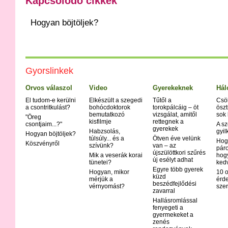
Kapcsolódó cikkek
Hogyan böjtöljek?
Gyorslinkek
Orvos válaszol
Video
Gyerekeknek
Hál
El tudom-e kerülni
Elkészült a szegedi
Tűtől a
Csö
a csontritkulást?
bohócdoktorok
torokpálcáig – öt
öszt
bemutatkozó
vizsgálat, amitől
sok
"Öreg
kisfilmje
rettegnek a
csontjaim...?"
A sz
gyerekek
Habzsolás,
gyil
Hogyan böjtöljek?
túlsúly... és a
Ötven éve velünk
Hog
Köszvényről
szívünk?
van – az
páro
újszülöttkori szűrés
Mik a veserák korai
hog
új esélyt adhat
tünetei?
ked
Egyre több gyerek
Hogyan, mikor
10 o
küzd
mérjük a
érd
beszédfejlődési
vérnyomást?
szer
zavarral
Hallásromlással
fenyegeti a
gyermekeket a
zenés