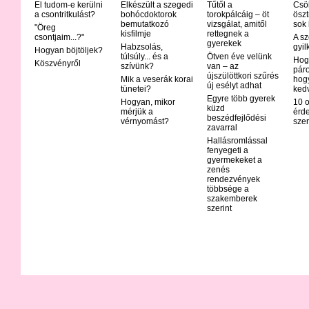
El tudom-e kerülni
Elkészült a szegedi
Tűtől a
Csö
a csontritkulást?
bohócdoktorok
torokpálcáig – öt
öszt
bemutatkozó
vizsgálat, amitől
sok
"Öreg
kisfilmje
rettegnek a
csontjaim...?"
A sz
gyerekek
Habzsolás,
gyil
Hogyan böjtöljek?
túlsúly... és a
Ötven éve velünk
Hog
Köszvényről
szívünk?
van – az
páro
újszülöttkori szűrés
Mik a veserák korai
hog
új esélyt adhat
tünetei?
ked
Egyre több gyerek
Hogyan, mikor
10 o
küzd
mérjük a
érd
beszédfejlődési
vérnyomást?
szer
zavarral
Hallásromlással
fenyegeti a
gyermekeket a
zenés
rendezvények
többsége a
szakemberek
szerint