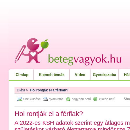
Címlap
Kiemelt témák
Video
Gyerekszoba
Há
Diéta
>
Hol rontják el a férfiak?
Sha
cikk küldése
nyomtatás
nagyobb betű
kisebb betű
Hol rontják el a férfiak?
A 2022-es KSH adatok szerint egy átlagos ma
születéskor várható élettartama mindössze 7