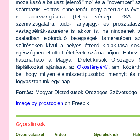
mozaikszó a bajuszt jelentő "mo" és a "november" 
származik. Fontos lenne tehát, hogy a férfiak is é
el laborvizsgálatra (teljes vérkép, PSA te
szemvizsgálatra, tüdő-, anyajegy- és prosztatasz
vastagbélrák-szűrésre is akkor is, ha nincsenek t
családban előforduló betegségek ismeretében a
szűréseken kívül a helyes étrend kialakítása sok
egészégben eltöltött életévek száma nőjön. Ehhez
használható a Magyar Dietetikusok Országos 
táplálkozási ajánlása, az
Okostányér®
, ami közért
be, hogy milyen élelmiszertípusokból mennyit és 
fogyasztanunk egy nap.
Forrás:
Magyar Dietetikusok Országos Szövetsége
Image by prostooleh
on Freepik
Gyorslinkek
Orvos válaszol
Video
Gyerekeknek
Hál