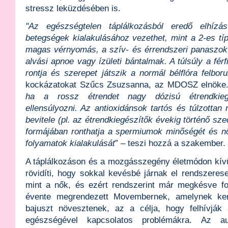
stressz leküzdésében is.
"Az egészségtelen táplálkozásból eredő elhízás
betegségek kialakulásához vezethet, mint a 2-es tí
magas vérnyomás, a szív- és érrendszeri panaszok
alvási apnoe vagy ízületi bántalmak. A túlsúly a fér
rontja és szerepet játszik a normál bélflóra felbor
kockázatokat Szűcs Zsuzsanna, az MDOSZ elnöke.
ha a rossz étrendet nagy dózisú étrendkiegé
ellensúlyozni. Az antioxidánsok tartós és túlzottan
bevitele (pl. az étrendkiegészítők évekig történő sze
formájában ronthatja a spermiumok minőségét és nö
folyamatok kialakulását
” – teszi hozzá a szakember.
A táplálkozáson és a mozgásszegény életmódon kívül 
rövidíti, hogy sokkal kevésbé járnak el rendszeres
mint a nők, és ezért rendszerint már megkésve fo
évente megrendezett Movembernek, amelynek ke
bajuszt növesztenek, az a célja, hogy felhívják 
egészségével kapcsolatos problémákra. Az aus