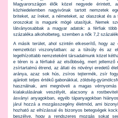
Magyarországon élők közel negyede érintett, 
közhiedelemben nagyivónak tartott nemzetek eg
briteket, az íreket, a németeket, az olaszokat és a
oroszokat is magunk mögé utasítjuk. Nemek sze
látványosabbak a magyar adatok: a férfiak töb
százaléka alkoholbeteg, szemben a nők 7,2 százalék
A másik terület, ahol szintén elkeserítő, hogy az
nemzetközi viszonylatban: az a túlsúly és az el
legelhízottabb nemzeteként társadalmunk közel kéth
e téren is a férfiaké az elsőbbség, mert jellemz
zsírtartalmú étrend, az állati és növényi eredetű él
aránya, azaz sok hús, zsíros tejtermék, zsír fo
ajánlott teljes értékű gabonákkal, zöldség-gyümölcs
használnak, ami megnöveli a magas vérnyomás
kialakulásának veszélyét, alacsony a rostbevite
ásványi anyagokban, egyéb tápanyagokban hiányos
járul hozzá a mozgásszegény életmód, ami bizonyí
hozható az elhízással és bizonyos betegségek kocká
beszélve, hogy a rendszeres mozgás sokat segí