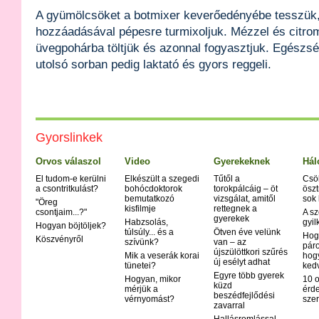
A gyümölcsöket a botmixer keverőedényébe tesszük,
hozzáadásával pépesre turmixoljuk. Mézzel és citrom
üvegpohárba töltjük és azonnal fogyasztjuk. Egészs
utolsó sorban pedig laktató és gyors reggeli.
Gyorslinkek
Orvos válaszol
Video
Gyerekeknek
Hál
El tudom-e kerülni
Elkészült a szegedi
Tűtől a
Csö
a csontritkulást?
bohócdoktorok
torokpálcáig – öt
öszt
bemutatkozó
vizsgálat, amitől
sok
"Öreg
kisfilmje
rettegnek a
csontjaim...?"
A sz
gyerekek
Habzsolás,
gyil
Hogyan böjtöljek?
túlsúly... és a
Ötven éve velünk
Hog
Köszvényről
szívünk?
van – az
páro
újszülöttkori szűrés
Mik a veserák korai
hog
új esélyt adhat
tünetei?
ked
Egyre több gyerek
Hogyan, mikor
10 o
küzd
mérjük a
érd
beszédfejlődési
vérnyomást?
szer
zavarral
Hallásromlással