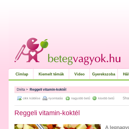
Címlap
Kiemelt témák
Video
Gyerekszoba
Há
Diéta
>
Reggeli vitamin-koktél
Sha
cikk küldése
nyomtatás
nagyobb betű
kisebb betű
Reggeli vitamin-koktél
A legnagy