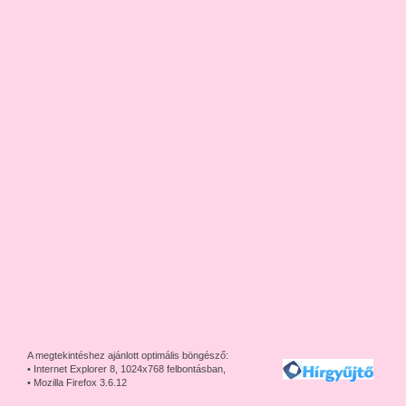
A megtekintéshez ajánlott optimális böngésző:
• Internet Explorer 8, 1024x768 felbontásban,
• Mozilla Firefox 3.6.12