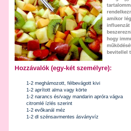
tartalomm
rendelkezn
amikor légú
influenzát
beszerezni
hogy imm
működését
bevitellel
Hozzávalók (egy-két személyre):
1-2 meghámozott, félbevágott kivi
1-2 aprított alma vagy körte
1-2 narancs és/vagy mandarin apróra vágva
citromlé ízlés szerint
1-2 evőkanál méz
1-2 dl szénsavmentes ásványvíz