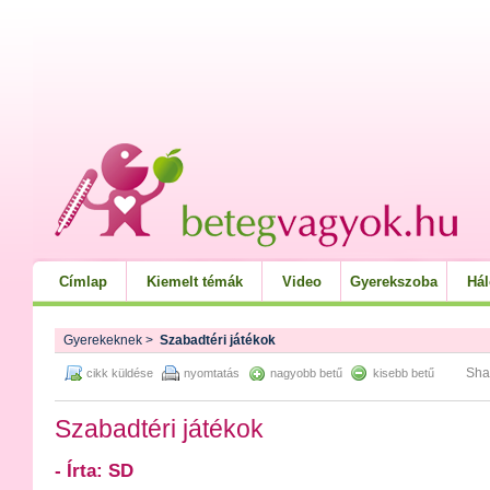
Címlap
Kiemelt témák
Video
Gyerekszoba
Há
Gyerekeknek
>
Szabadtéri játékok
Sha
cikk küldése
nyomtatás
nagyobb betű
kisebb betű
Szabadtéri játékok
- Írta: SD