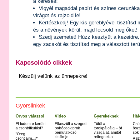
a keresés!
Vigyél magaddal papírt és színes ceruzáka
virágot és rajzold le!
Kertészkedj! Egy kis gereblyével tisztítsd 
és a növények körül, majd locsold meg őket!
Szedj szemetet! Húzz kesztyűt a kezeidre
egy zacskót és tisztítsd meg a választott terü
Kapcsolódó cikkek
Készülj velünk az ünnepekre!
Gyorslinkek
Orvos válaszol
Video
Gyerekeknek
Hál
El tudom-e kerülni
Elkészült a szegedi
Tűtől a
Csö
a csontritkulást?
bohócdoktorok
torokpálcáig – öt
öszt
bemutatkozó
vizsgálat, amitől
sok
"Öreg
kisfilmje
rettegnek a
csontjaim...?"
A sz