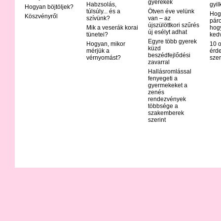
gyerekek
Habzsolás,
gyil
Hogyan böjtöljek?
túlsúly... és a
Ötven éve velünk
Hog
Köszvényről
szívünk?
van – az
páro
újszülöttkori szűrés
Mik a veserák korai
hog
új esélyt adhat
tünetei?
ked
Egyre több gyerek
Hogyan, mikor
10 o
küzd
mérjük a
érd
beszédfejlődési
vérnyomást?
szer
zavarral
Hallásromlással
fenyegeti a
gyermekeket a
zenés
rendezvények
többsége a
szakemberek
szerint