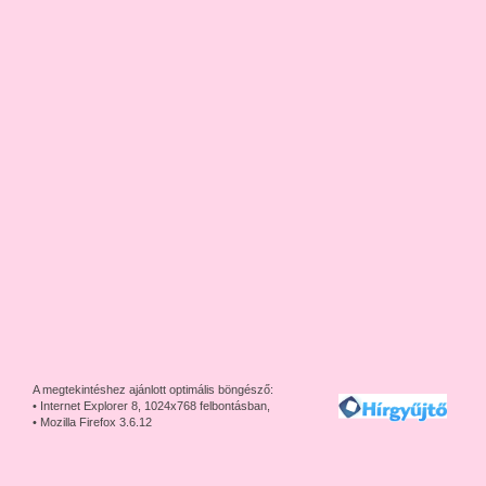
A megtekintéshez ajánlott optimális böngésző:
• Internet Explorer 8, 1024x768 felbontásban,
• Mozilla Firefox 3.6.12