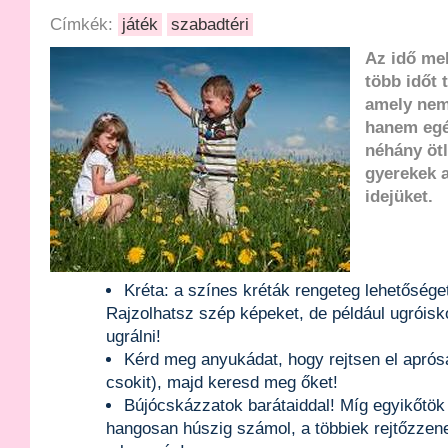
Címkék:
játék
szabadtéri
Az idő me
több időt 
amely nem
hanem egé
néhány ötl
gyerekek 
idejüket.
Kréta: a színes kréták rengeteg lehetőséget
Rajzolhatsz szép képeket, de például ugróisko
ugrálni!
Kérd meg anyukádat, hogy rejtsen el aprós
csokit), majd keresd meg őket!
Bújócskázzatok barátaiddal! Míg egyikőtö
hangosan húszig számol, a többiek rejtőzzene