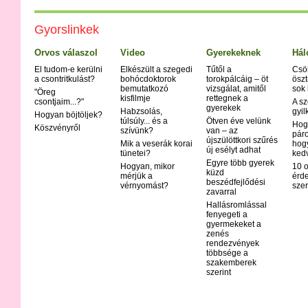
Gyorslinkek
Orvos válaszol
Video
Gyerekeknek
Hál
El tudom-e kerülni
Elkészült a szegedi
Tűtől a
Csö
a csontritkulást?
bohócdoktorok
torokpálcáig – öt
öszt
bemutatkozó
vizsgálat, amitől
sok
"Öreg
kisfilmje
rettegnek a
csontjaim...?"
A sz
gyerekek
Habzsolás,
gyil
Hogyan böjtöljek?
túlsúly... és a
Ötven éve velünk
Hog
Köszvényről
szívünk?
van – az
páro
újszülöttkori szűrés
Mik a veserák korai
hog
új esélyt adhat
tünetei?
ked
Egyre több gyerek
Hogyan, mikor
10 o
küzd
mérjük a
érd
beszédfejlődési
vérnyomást?
szer
zavarral
Hallásromlással
fenyegeti a
gyermekeket a
zenés
rendezvények
többsége a
szakemberek
szerint