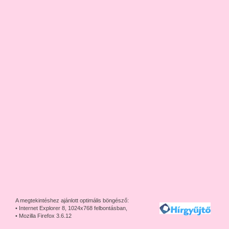
A megtekintéshez ajánlott optimális böngésző:
• Internet Explorer 8, 1024x768 felbontásban,
• Mozilla Firefox 3.6.12