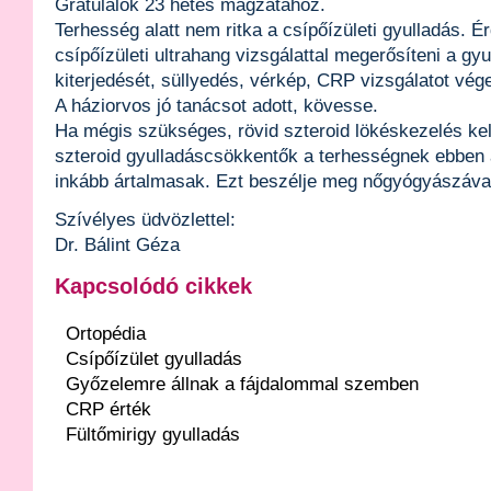
Gratulálok 23 hetes magzatához.
Terhesség alatt nem ritka a csípőízületi gyulladás. 
csípőízületi ultrahang vizsgálattal megerősíteni a gy
kiterjedését, süllyedés, vérkép, CRP vizsgálatot vége
A háziorvos jó tanácsot adott, kövesse.
Ha mégis szükséges, rövid szteroid lökéskezelés ke
szteroid gyulladáscsökkentők a terhességnek ebben
inkább ártalmasak. Ezt beszélje meg nőgyógyászáva
Szívélyes üdvözlettel:
Dr. Bálint Géza
Kapcsolódó cikkek
Ortopédia
Csípőízület gyulladás
Győzelemre állnak a fájdalommal szemben
CRP érték
Fültőmirigy gyulladás