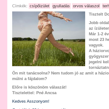
Címkék:
csípőizület
gyulladás
orvos válaszol
ter
Tisztelt D
Jobb olda
az ízülete
Már 1-2 év
most 23 h
vagyok.
A háziorvo
gyógyszer
jegelni kel
tornáztatni
Ön mit tanácsolna? Nem tudom jó az amit a házio
múlni a fájdalom?
Előre is köszönöm válaszát!
Tisztelettel: Pné Ancsa
Kedves Asszonyom!