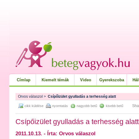
Címlap
Kiemelt témák
Video
Gyerekszoba
Há
Orvos válaszol
>
Csípőizület gyulladás a terhesség alatt
Sha
cikk küldése
nyomtatás
nagyobb betű
kisebb betű
Csípőizület gyulladás a terhesség alatt
2011.10.13. - Írta: Orvos válaszol