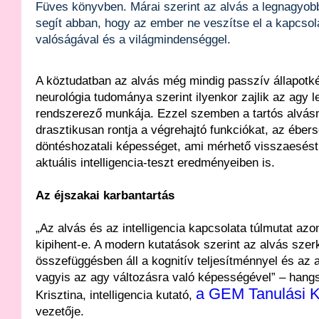
Füves könyvben. Márai szerint az alvás a legnagyob
segít abban, hogy az ember ne veszítse el a kapcsola
valóságával és a világmindenséggel.
A köztudatban az alvás még mindig passzív állapotkén
neurológia tudománya szerint ilyenkor zajlik az agy 
rendszerező munkája. Ezzel szemben a tartós alvá
drasztikusan rontja a végrehajtó funkciókat, az éber
döntéshozatali képességet, ami mérhető visszaesés
aktuális intelligencia-teszt eredményeiben is.
Az éjszakai karbantartás
„Az alvás és az intelligencia kapcsolata túlmutat azo
kipihent-e. A modern kutatások szerint az alvás szer
összefüggésben áll a kognitív teljesítménnyel és az a
vagyis az agy változásra való képességével” – hang
a GEM Tanulási 
Krisztina, intelligencia kutató,
vezetője.