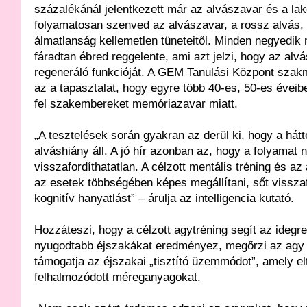
százalékánál jelentkezett már az alvászavar és a la
folyamatosan szenved az alvászavar, a rossz alvás,
álmatlanság kellemetlen tüneteitől. Minden negyedi
fáradtan ébred reggelente, ami azt jelzi, hogy az alvá
regeneráló funkcióját. A GEM Tanulási Központ szakm
az a tapasztalat, hogy egyre több 40-es, 50-es éveibe
fel szakembereket memóriazavar miatt.
„A tesztelések során gyakran az derül ki, hogy a hát
alváshiány áll. A jó hír azonban az, hogy a folyamat
visszafordíthatatlan. A célzott mentális tréning és az
az esetek többségében képes megállítani, sőt vissza
kognitív hanyatlást” – árulja az intelligencia kutató.
Hozzáteszi, hogy a célzott agytréning segít az ideg
nyugodtabb éjszakákat eredményez, megőrzi az agy
támogatja az éjszakai „tisztító üzemmódot”, amely el
felhalmozódott méreganyagokat.