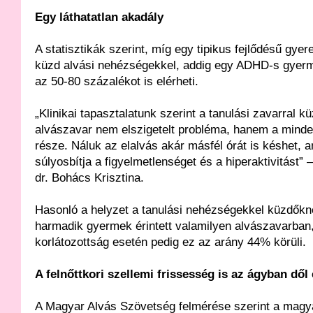
Egy láthatatlan akadály
A statisztikák szerint, míg egy tipikus fejlődésű gye
küzd alvási nehézségekkel, addig egy ADHD-s gyer
az 50-80 százalékot is elérheti.
„Klinikai tapasztalatunk szerint a tanulási zavarral 
alvászavar nem elszigetelt probléma, hanem a min
része. Náluk az elalvás akár másfél órát is késhet, 
súlyosbítja a figyelmetlenséget és a hiperaktivitást” –
dr. Bohács Krisztina.
Hasonló a helyzet a tanulási nehézségekkel küzdőkné
harmadik gyermek érintett valamilyen alvászavarban,
korlátozottság esetén pedig ez az arány 44% körüli.
A felnőttkori szellemi frissesség is az ágyban dől 
A Magyar Alvás Szövetség felmérése szerint a magy