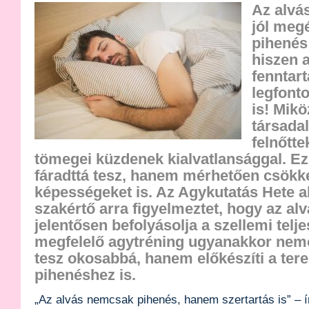
Az alvá
jól meg
pihenés
hiszen a
fenntar
legfont
is! Mik
társada
felnőtt
tömegei küzdenek kialvatlansággal. 
fáradttá tesz, hanem mérhetően csökke
képességeket is. Az Agykutatás Hete a
szakértő arra figyelmeztet, hogy az a
jelentősen befolyásolja a szellemi telje
megfelelő agytréning ugyanakkor ne
tesz okosabbá, hanem előkészíti a ter
pihenéshez is.
„Az alvás nemcsak pihenés, hanem szertartás is” – í