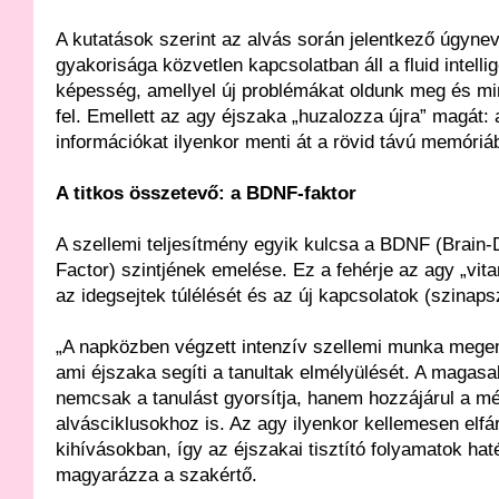
A kutatások szerint az alvás során jelentkező úgynev
gyakorisága közvetlen kapcsolatban áll a fluid intelli
képesség, amellyel új problémákat oldunk meg és mi
fel. Emellett az agy éjszaka „huzalozza újra” magát:
információkat ilyenkor menti át a rövid távú memóriá
A titkos összetevő: a BDNF-faktor
A szellemi teljesítmény egyik kulcsa a BDNF (Brain-
Factor) szintjének emelése. Ez a fehérje az agy „vita
az idegsejtek túlélését és az új kapcsolatok (szinaps
„A napközben végzett intenzív szellemi munka mege
ami éjszaka segíti a tanultak elmélyülését. A magas
nemcsak a tanulást gyorsítja, hanem hozzájárul a mé
alvásciklusokhoz is. Az agy ilyenkor kellemesen elfár
kihívásokban, így az éjszakai tisztító folyamatok ha
magyarázza a szakértő.