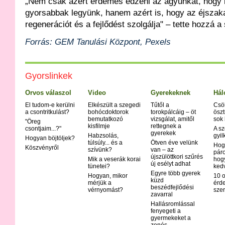
„Nem csak azért érdemes edzeni az agyunkat, hogy
gyorsabbak legyünk, hanem azért is, hogy az éjszak
regenerációt és a fejlődést szolgálja" – tette hozzá a
Forrás: GEM Tanulási Központ, Pexels
Gyorslinkek
Orvos válaszol
Video
Gyerekeknek
Hál
El tudom-e kerülni
Elkészült a szegedi
Tűtől a
Csö
a csontritkulást?
bohócdoktorok
torokpálcáig – öt
öszt
bemutatkozó
vizsgálat, amitől
sok
"Öreg
kisfilmje
rettegnek a
csontjaim...?"
A sz
gyerekek
Habzsolás,
gyil
Hogyan böjtöljek?
túlsúly... és a
Ötven éve velünk
Hog
Köszvényről
szívünk?
van – az
páro
újszülöttkori szűrés
Mik a veserák korai
hog
új esélyt adhat
tünetei?
ked
Egyre több gyerek
Hogyan, mikor
10 o
küzd
mérjük a
érd
beszédfejlődési
vérnyomást?
szer
zavarral
Hallásromlással
fenyegeti a
gyermekeket a
zenés