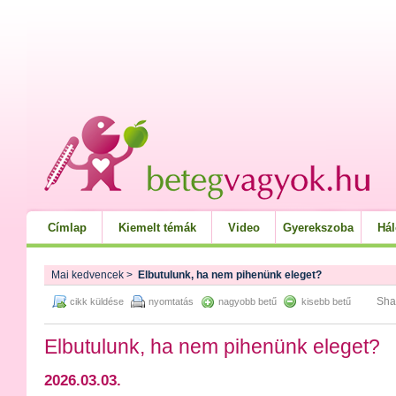
Címlap
Kiemelt témák
Video
Gyerekszoba
Há
Mai kedvencek
>
Elbutulunk, ha nem pihenünk eleget?
Sha
cikk küldése
nyomtatás
nagyobb betű
kisebb betű
Elbutulunk, ha nem pihenünk eleget?
2026.03.03.