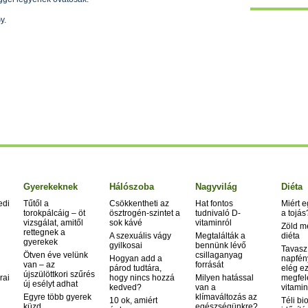
y.
Gyerekeknek
Hálószoba
Nagyvilág
Diéta
edi
Tűtől a
Csökkentheti az
Hat fontos
Miért 
torokpálcáig – öt
ösztrogén-szintet a
tudnivaló D-
a tojás
vizsgálat, amitől
sok kávé
vitaminról
Zöld m
rettegnek a
A szexuális vágy
Megtalálták a
diéta
gyerekek
gyilkosai
bennünk lévő
Tavasz
Ötven éve velünk
csillaganyag
Hogyan add a
napfén
van – az
forrását
párod tudtára,
elég ez
újszülöttkori szűrés
rai
hogy nincs hozzá
Milyen hatással
megfel
új esélyt adhat
kedved?
van a
vitamin
Egyre több gyerek
klímaváltozás az
10 ok, amiért
Téli bi
küzd
egészségünkre?