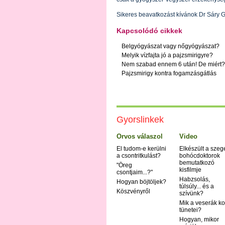
Sikeres beavatkozást kívánok Dr Sáry G
Kapcsolódó cikkek
Belgyógyászat vagy nőgyógyászat?
Melyik vízfajta jó a pajzsmirigyre?
Nem szabad ennem 6 után! De miért?
Pajzsmirigy kontra fogamzásgátlás
Gyorslinkek
Orvos válaszol
Video
El tudom-e kerülni
Elkészült a szeg
a csontritkulást?
bohócdoktorok
bemutatkozó
"Öreg
kisfilmje
csontjaim...?"
Habzsolás,
Hogyan böjtöljek?
túlsúly... és a
Köszvényről
szívünk?
Mik a veserák ko
tünetei?
Hogyan, mikor