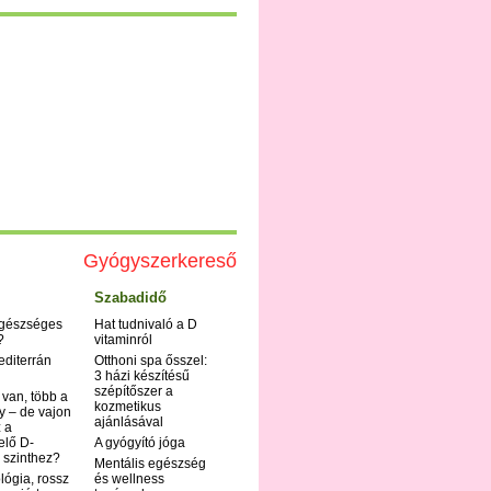
Gyógyszerkereső
Szabadidő
egészséges
Hat tudnivaló a D
?
vitaminról
editerrán
Otthoni spa ősszel:
3 házi készítésű
szépítőszer a
 van, több a
kozmetikus
y – de vajon
ajánlásával
 a
elő D-
A gyógyító jóga
 szinthez?
Mentális egészség
ológia, rossz
és wellness