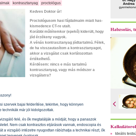
dr. Nagy
dalmak
kontrasztanyag
proctológus
Andrea
gyermekorv
Kedves Doktor úr!
Proctológusom hasi fájdalmaim miatt has-
kismedence CT-re utalt.
Habzsolás, tú
Korábbi műtétemkor (epekő) kiderült, hogy
jód érzékeny vagyok.
A vénás kontrasztanyag jódtartalmú. Félek,
de ha visszautasítom a kontrasztanyagot,
akkor a vizsgálat csak korlátozottan
értékelhető.
Kérdésem: nincs e más tartalmú
kontrasztanyag, vagy más módszer a
vizsgálatra?
sszony!
i szervek bajai felderítése, tekintve, hogy könnyen
 technikák már jól kidolgozottak.
vizsgáló felé, és ők megtalálják a módját, hogy a panaszok
letet. Nem csak kontrasztos eljárások vannak, endoscopia és
Kalkulátoro
t a vizsgáló intézetre nyugodtan rábízhatja a technikai részt, ők
Ideális tests
ggel legyenek óvatosak.