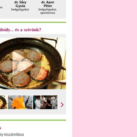
dr. Sáry
dr. Apor
dr. Felkai
dr. Sánta
dr. Feket
Gyula
Péter
Péter
Zsuzsa
Ferenc
os
belgyógyász
belgyógyász,
utazásorvos
gyógyszerész
andrológu
sportorvos
lsúly... és a szívünk?
k
úly kiszámítása