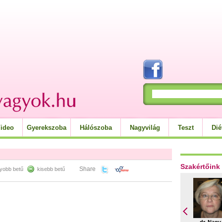
ideo
Gyerekszoba
Hálószoba
Nagyvilág
Teszt
Dié
Szakértőink
Share
yobb betű
kisebb betű