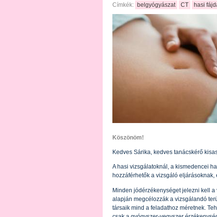
Címkék:
belgyógyászat
CT
hasi fáj
Köszönöm!
Kedves Sárika, kedves tanácskérő kisa
A hasi vizsgálatoknál, a kismedencei has
hozzáférhetők a vizsgáló eljárásoknak, e
Minden jódérzékenységet jelezni kell a 
alapján megcélozzák a vizsgálandó terü
társaik mind a feladathoz méretnek. Tehá
csak a gyógyszer-vegyszer érzékenysé