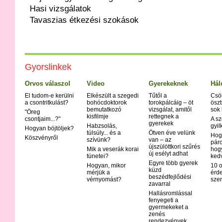
Hasi vizsgálatok
Tavaszias étkezési szokások
Gyorslinkek
Orvos válaszol
Video
Gyerekeknek
Hál
El tudom-e kerülni
Elkészült a szegedi
Tűtől a
Csö
a csontritkulást?
bohócdoktorok
torokpálcáig – öt
öszt
bemutatkozó
vizsgálat, amitől
sok
"Öreg
kisfilmje
rettegnek a
csontjaim...?"
A sz
gyerekek
Habzsolás,
gyil
Hogyan böjtöljek?
túlsúly... és a
Ötven éve velünk
Hog
Köszvényről
szívünk?
van – az
páro
újszülöttkori szűrés
Mik a veserák korai
hog
új esélyt adhat
tünetei?
ked
Egyre több gyerek
Hogyan, mikor
10 o
küzd
mérjük a
érd
beszédfejlődési
vérnyomást?
szer
zavarral
Hallásromlással
fenyegeti a
gyermekeket a
zenés
rendezvények