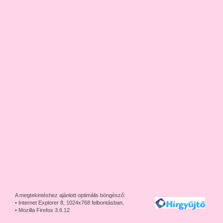
A megtekintéshez ajánlott optimális böngésző:
• Internet Explorer 8, 1024x768 felbontásban,
• Mozilla Firefox 3.6.12