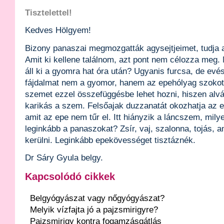
Tisztelettel!
Kedves Hölgyem!
Bizony panaszai megmozgatták agysejtjeimet, tudja a
Amit ki kellene találnom, azt pont nem célozza meg.
áll ki a gyomra hat óra után? Ugyanis furcsa, de evé
fájdalmat nem a gyomor, hanem az epehólyag szokott
szemet ezzel összefüggésbe lehet hozni, hiszen alvá
karikás a szem. Felsőajak duzzanatát okozhatja az est
amit az epe nem tűr el. Itt hiányzik a láncszem, mily
leginkább a panaszokat? Zsír, vaj, szalonna, tojás, am
kerülni. Leginkább epekövességet tisztáznék.
Dr Sáry Gyula belgy.
Kapcsolódó cikkek
Belgyógyászat vagy nőgyógyászat?
Melyik vízfajta jó a pajzsmirigyre?
Pajzsmirigy kontra fogamzásgátlás