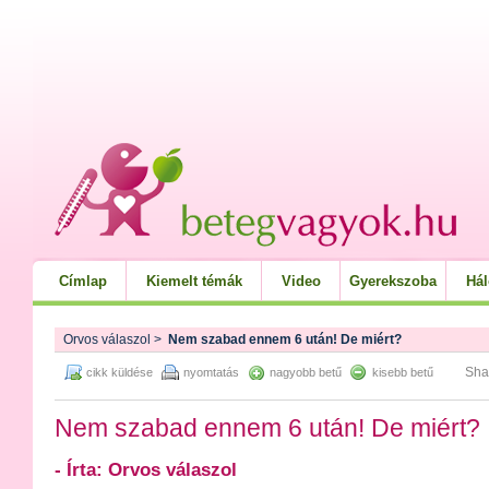
Címlap
Kiemelt témák
Video
Gyerekszoba
Há
Orvos válaszol
>
Nem szabad ennem 6 után! De miért?
Sha
cikk küldése
nyomtatás
nagyobb betű
kisebb betű
Nem szabad ennem 6 után! De miért?
- Írta: Orvos válaszol