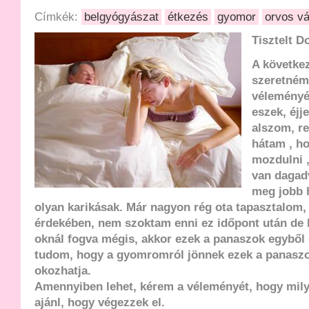
Címkék:
belgyógyászat
étkezés
gyomor
orvos vá
Tisztelt D
A követke
szeretném 
véleményét
eszek, éjj
alszom, re
hátam , h
mozdulni ,
van dagad
meg jobb 
olyan karikásak. Már nagyon rég ota tapasztalom,
érdekében, nem szoktam enni ez időpont után de 
oknál fogva mégis, akkor ezek a panaszok egyből 
tudom, hogy a gyomromról jönnek ezek a panasz
okozhatja.
Amennyiben lehet, kérem a véleményét, hogy mily
ajánl, hogy végezzek el.