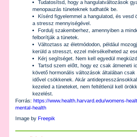
Tudatosítsd, hogy a hangulatváltozások g
menopauzás tüneteknek tudhatók be.
Kísérd figyelemmel a hangulatod, és vesd ö
a stressz mennyiségével.
Fordulj szakemberhez, amennyiben a minde
felborítják a tünetek.
Változtass az életmódodon, például mozogj,
kerüld a stresszt, ezzel mérsékelheted az ese
Kérj segítséget. Nem kell egyedül megküzd
Tartsd szem előtt, hogy ez csak átmeneti 
követő hormonális változások általában csak 
idővel csökkenek. Akár antidepresszánsokka
kezeled a tüneteket, nem feltétlenül kell örökk
kezelést.
Forrás:
https://www.health.harvard.edu/womens-hea
mental-health
Image by
Freepik