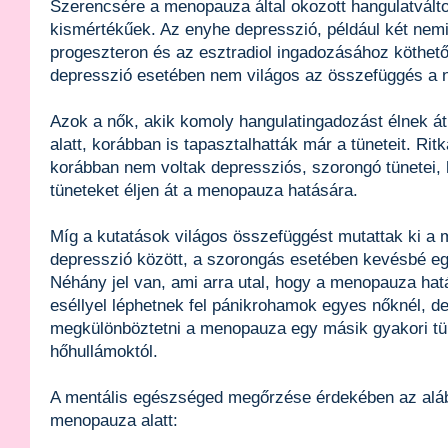
Szerencsére a menopauza által okozott hangulatvált
kismértékűek. Az enyhe depresszió, például két nem
progeszteron és az esztradiol ingadozásához köthető
depresszió esetében nem világos az összefüggés a 
Azok a nők, akik komoly hangulatingadozást élnek 
alatt, korábban is tapasztalhatták már a tüneteit. Rit
korábban nem voltak depressziós, szorongó tünetei, 
tüneteket éljen át a menopauza hatására.
Míg a kutatások világos összefüggést mutattak ki a
depresszió között, a szorongás esetében kevésbé eg
Néhány jel van, ami arra utal, hogy a menopauza ha
eséllyel léphetnek fel pánikrohamok egyes nőknél, d
megkülönböztetni a menopauza egy másik gyakori tün
hőhullámoktól.
A mentális egészséged megőrzése érdekében az aláb
menopauza alatt: