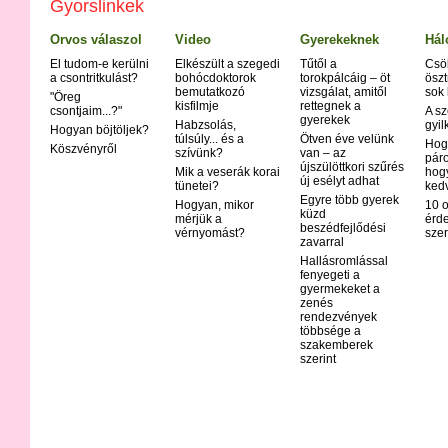
Gyorslinkek
Orvos válaszol
Video
Gyerekeknek
Hál
El tudom-e kerülni
Elkészült a szegedi
Tűtől a
Csö
a csontritkulást?
bohócdoktorok
torokpálcáig – öt
öszt
bemutatkozó
vizsgálat, amitől
sok
"Öreg
kisfilmje
rettegnek a
csontjaim...?"
A sz
gyerekek
Habzsolás,
gyil
Hogyan böjtöljek?
túlsúly... és a
Ötven éve velünk
Hog
Köszvényről
szívünk?
van – az
páro
újszülöttkori szűrés
Mik a veserák korai
hog
új esélyt adhat
tünetei?
ked
Egyre több gyerek
Hogyan, mikor
10 o
küzd
mérjük a
érd
beszédfejlődési
vérnyomást?
szer
zavarral
Hallásromlással
fenyegeti a
gyermekeket a
zenés
rendezvények
többsége a
szakemberek
szerint