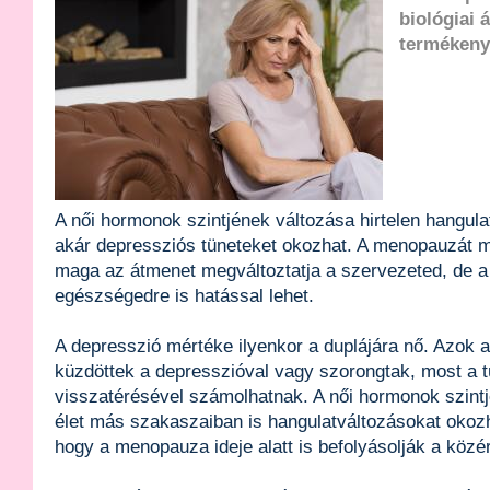
biológiai 
termékenys
A női hormonok szintjének változása hirtelen hangul
akár depressziós tüneteket okozhat. A menopauzát 
maga az átmenet megváltoztatja a szervezeted, de a
egészségedre is hatással lehet.
A depresszió mértéke ilyenkor a duplájára nő. Azok a
küzdöttek a depresszióval vagy szorongtak, most a 
visszatérésével számolhatnak. A női hormonok szint
élet más szakaszaiban is hangulatváltozásokat okoz
hogy a menopauza ideje alatt is befolyásolják a közér