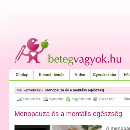
Címlap
Kiemelt témák
Video
Gyerekszoba
Há
Mai kedvencek
>
Menopauza és a mentális egészség
Sha
cikk küldése
nyomtatás
nagyobb betű
kisebb betű
Menopauza és a mentális egészség
A menopau