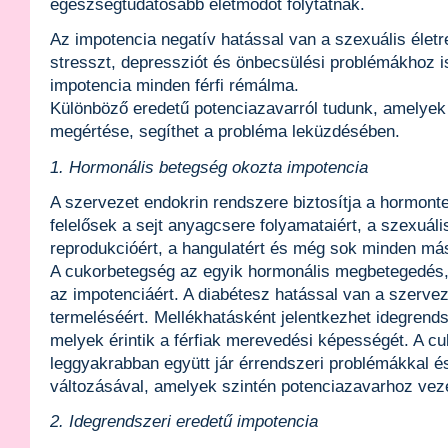
egészségtudatosabb életmódot folytatnak.
Az impotencia negatív hatással van a szexuális élet
stresszt, depressziót és önbecsülési problémákhoz i
impotencia minden férfi rémálma.
Különböző eredetű potenciazavarról tudunk, amelye
megértése, segíthet a probléma leküzdésében.
1. Hormonális betegség okozta impotencia
A szervezet endokrin rendszere biztosítja a hormont
felelősek a sejt anyagcsere folyamataiért, a szexuáli
reprodukcióért, a hangulatért és még sok minden más
A cukorbetegség az egyik hormonális megbetegedés, 
az impotenciáért. A diabétesz hatással van a szervez
termeléséért. Mellékhatásként jelentkezhet idegrends
melyek érintik a férfiak merevedési képességét. A c
leggyakrabban együtt jár érrendszeri problémákkal é
változásával, amelyek szintén potenciazavarhoz vez
2. Idegrendszeri eredetű impotencia