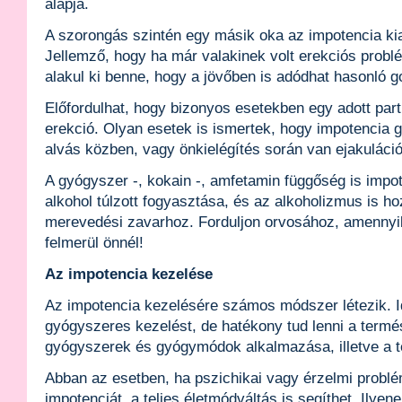
alapja.
A szorongás szintén egy másik oka az impotencia ki
Jellemző, hogy ha már valakinek volt erekciós probl
alakul ki benne, hogy a jövőben is adódhat hasonló g
Előfordulhat, hogy bizonyos esetekben egy adott part
erekció. Olyan esetek is ismertek, hogy impotencia
alvás közben, vagy önkielégítés során van ejakuláció
A gyógyszer -, kokain -, amfetamin függőség is impo
alkohol túlzott fogyasztása, és az alkoholizmus is ho
merevedési zavarhoz. Forduljon orvosához, amennyi
felmerül önnél!
Az impotencia kezelése
Az impotencia kezelésére számos módszer létezik. I
gyógyszeres kezelést, de hatékony tud lenni a termé
gyógyszerek és gyógymódok alkalmazása, illetve a te
Abban az esetben, ha pszichikai vagy érzelmi probl
impotenciát, a teljes életmódváltás is segíthet. Ilyen