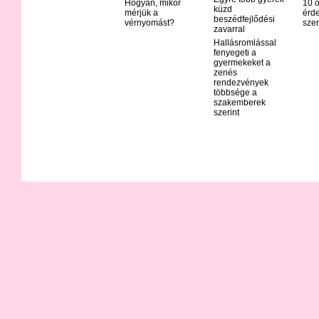
Hogyan, mikor
10 o
küzd
mérjük a
érd
beszédfejlődési
vérnyomást?
szer
zavarral
Hallásromlással
fenyegeti a
gyermekeket a
zenés
rendezvények
többsége a
szakemberek
szerint