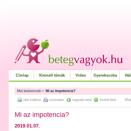
Címlap
Kiemelt témák
Video
Gyerekszoba
Há
Mai kedvencek
>
Mi az impotencia?
Sha
cikk küldése
nyomtatás
nagyobb betű
kisebb betű
Mi az impotencia?
2019.01.07.