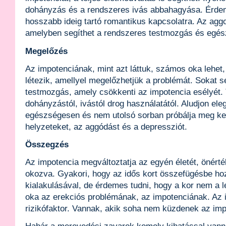
dohányzás és a rendszeres ivás abbahagyása. Érdem
hosszabb ideig tartó romantikus kapcsolatra. Az agg
amelyben segíthet a rendszeres testmozgás és egés
Megelőzés
Az impotenciának, mint azt láttuk, számos oka lehet,
létezik, amellyel megelőzhetjük a problémát. Sokat s
testmozgás, amely csökkenti az impotencia esélyét. 
dohányzástól, ivástól drog használatától. Aludjon ele
egészségesen és nem utolsó sorban próbálja meg ker
helyzeteket, az aggódást és a depressziót.
Összegzés
Az impotencia megváltoztatja az egyén életét, önérté
okozva. Gyakori, hogy az idős kort összefügésbe ho
kialakulásával, de érdemes tudni, hogy a kor nem a l
oka az erekciós problémának, az impotenciának. Az 
rizikófaktor. Vannak, akik soha nem küzdenek az imp