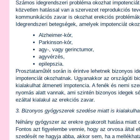
Számos idegrendszeri probléma okozhat impotenciát
közvetlen hatással van a szervezet reprodukciós te
kommunikációs zavar is okozhat erekciós problémák
Idegrendszeri betegségek, amelyek impotenciát oko
Alzheimer-kór,
Parkinson-kór,
agy-, vagy gerinctumor,
agyvérzés,
epilepszia.
Prosztataműtét során is érintve lehetnek bizonyos i
impotenciát okozhatnak. Ugyanakkor az országúti bic
kialakulhat átmeneti impotencia. A fenék és nemi sz
nyomás alatt vannak, ami szintén bizonyos idegek sé
ezáltal kialakul az erekciós zavar.
3. Bizonyos gyógyszerek szedése miatt is kialakulha
Néhány gyógyszer az erekre gyakorolt hatása miatt 
Fontos azt figyelembe vennie, hogy az orvosa által e
szedését ne hagyja abba, akkor sem, ha a mellékhat