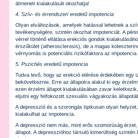
átmeneti kialakulását okozhatja!
4. Szív- és érrendszeri eredetű impotencia
Olyan elváltozások, amelyek hatással lehetnek a sz
tevékenységére, szintén okozhat impotenciát. A pén
vérrel történő ellátása erekciós gondok kialakulásáho
érszűkület (atherosclerosis), de a magas koleszteri
vérnyomás is potenciális rizikófaktora az impotencia
5. Pszichés eredetű impotencia
Tudva levő, hogy az erekció elérése érdekében egy iz
bekövetkeznie. Erre az állapotra alakul ki egy érzel
ezen érzelmi állapot kialakulásában zavar keletkezi
eljutni egy felfokozott szexuális vágyakozás állapotá
A depresszió és a szorongás tipikusan olyan helyzet
kialakulhat az impotencia.
A depresszió nem más, mint erős szomorúság érzet,
állapot. A depresszióhoz társuló kimerültség szintén