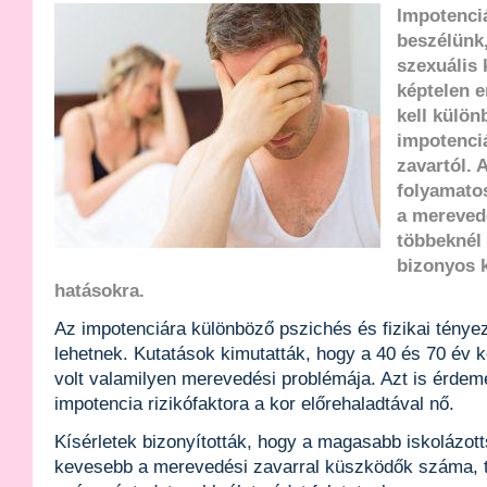
Impotenci
beszélünk,
szexuális
képtelen e
kell külön
impotenci
zavartól. 
folyamatos
a mereved
többeknél 
bizonyos k
hatásokra.
Az impotenciára különböző pszichés és fizikai tényez
lehetnek. Kutatások kimutatták, hogy a 40 és 70 év 
volt valamilyen merevedési problémája. Azt is érdem
impotencia rizikófaktora a kor előrehaladtával nő.
Kísérletek bizonyították, hogy a magasabb iskolázot
kevesebb a merevedési zavarral küszködők száma, ta