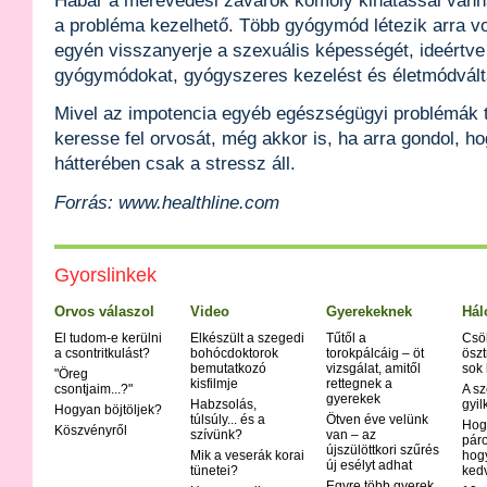
Habár a merevedési zavarok komoly kihatással vanna
a probléma kezelhető. Több gyógymód létezik arra v
egyén visszanyerje a szexuális képességét, ideértv
gyógymódokat, gyógyszeres kezelést és életmódvált
Mivel az impotencia egyéb egészségügyi problémák tü
keresse fel orvosát, még akkor is, ha arra gondol, h
hátterében csak a stressz áll.
Forrás: www.healthline.com
Gyorslinkek
Orvos válaszol
Video
Gyerekeknek
Hál
El tudom-e kerülni
Elkészült a szegedi
Tűtől a
Csö
a csontritkulást?
bohócdoktorok
torokpálcáig – öt
öszt
bemutatkozó
vizsgálat, amitől
sok
"Öreg
kisfilmje
rettegnek a
csontjaim...?"
A sz
gyerekek
Habzsolás,
gyil
Hogyan böjtöljek?
túlsúly... és a
Ötven éve velünk
Hog
Köszvényről
szívünk?
van – az
páro
újszülöttkori szűrés
Mik a veserák korai
hog
új esélyt adhat
tünetei?
ked
Egyre több gyerek