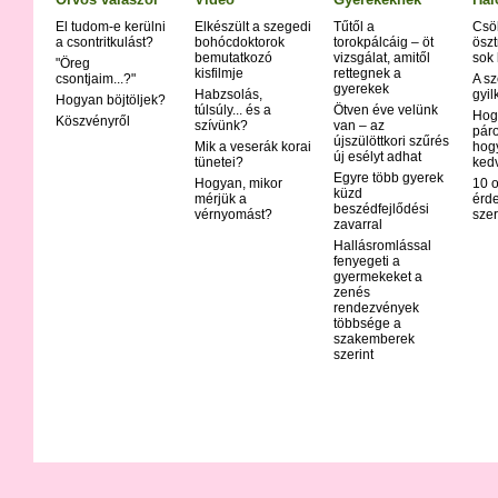
El tudom-e kerülni
Elkészült a szegedi
Tűtől a
Csö
a csontritkulást?
bohócdoktorok
torokpálcáig – öt
öszt
bemutatkozó
vizsgálat, amitől
sok
"Öreg
kisfilmje
rettegnek a
csontjaim...?"
A sz
gyerekek
Habzsolás,
gyil
Hogyan böjtöljek?
túlsúly... és a
Ötven éve velünk
Hog
Köszvényről
szívünk?
van – az
páro
újszülöttkori szűrés
Mik a veserák korai
hog
új esélyt adhat
tünetei?
ked
Egyre több gyerek
Hogyan, mikor
10 o
küzd
mérjük a
érd
beszédfejlődési
vérnyomást?
szer
zavarral
Hallásromlással
fenyegeti a
gyermekeket a
zenés
rendezvények
többsége a
szakemberek
szerint