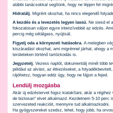
alábbi tanácsokkal segítünk, hogy ne lépjen fel migr
Hidratálj.
Migrént okozhat, ha nincs elegendő folyad
A kezdés és a levezetés legyen lassú.
Ne siesd el a
fokozatosan váljon egyre intenzívebbé az edzés. Ami
percig még sétálgass, nyújtsál.
Figyelj oda a környezeti hatásokra.
A melegben vég
kiszáradást okozhat, ami migrénnel járhat, ahogy a
területeken történő tartózkodás is.
Jegyzetelj.
Vezess naplót, dokumentálj minél több t
például az alvást, az étkezéseket, a folyadékbevitel
rájöhetsz, hogyan eddz úgy, hogy ne fájjon a fejed.
Lendülj mozgásba
Akár új edzéstervet fogsz kialakítani, akár a régihez 
de biztosan" elvet alkalmazd. Kezdetnem 5-10 perc is
szervezeted reakcióit, mennyire tud alkalmazkodni.
Ha gyógyszereket szedsz, lehet, hogy jobb, ha orvosh