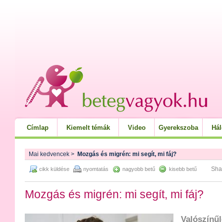
Címlap
Kiemelt témák
Video
Gyerekszoba
Há
Mai kedvencek
>
Mozgás és migrén: mi segít, mi fáj?
Sha
cikk küldése
nyomtatás
nagyobb betű
kisebb betű
Mozgás és migrén: mi segít, mi fáj?
Valószínűl