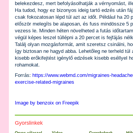
belekezdesz, mert befolyásolhatják a vérnyomást, ille
Ha tudod, hogy ez bizonyos ideig tartó edzés után fájn
csak fokozatosan lépd túl azt az időt. Például ha 20 p
először melegíts be alaposan, és fuss mindössze 5 p
vezess le. Minden héten növelheted a futás időtartam
végül képes leszel túllépni a 20 percet is fejfájás nélk
Találj olyan mozgásformát, amit szeretsz csinálni, ho
így biztosan ne hagyd abba. Lehetőleg ne terheld túl 
kisebb erőkifejtést igénylő edzések kisebb eséllyel 
rohamokat.
Forrás:
https://www.webmd.com/migraines-headaches
exercise-related-migraines
Image by benzoix on Freepik
Gyorslinkek
Orvos válaszol
Video
Gyerekeknek
Hál