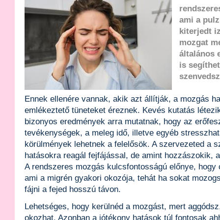
rendszere
ami a pulz
kiterjedt 
mozgat meg
általános
is segíthe
szenvedsz
Ennek ellenére vannak, akik azt állítják, a mozgás h
emlékeztető tüneteket éreznek. Kevés kutatás létezi
bizonyos eredmények arra mutatnak, hogy az erőfesz
tevékenységek, a meleg idő, illetve egyéb stresszhat
körülmények lehetnek a felelősök. A szervezeted a s
hatásokra reagál fejfájással, de amint hozzászokik, a 
A rendszeres mozgás kulcsfontosságú előnye, hogy c
ami a migrén gyakori okozója, tehát ha sokat mozog
fájni a fejed hosszú távon.
Lehetséges, hogy kerülnéd a mozgást, mert aggódsz
okozhat. Azonban a jótékony hatások túl fontosak ah