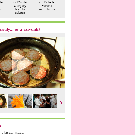
ta
dr. Pataki
dr. Fekete
dr. Kósa
dr. Felkai
Solymos
Gergely
Ferenc
Zsolt
Péter
Dóra
s
plasztikai
andrológus
szülész-
utazásorvos
dietetikus
sebész
nőgyógyász
lsúly... és a szívünk?
k
úly kiszámítása