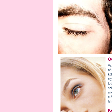
Óv
Va
né
kü
eg
tu
sz
mi
el
le
Ko