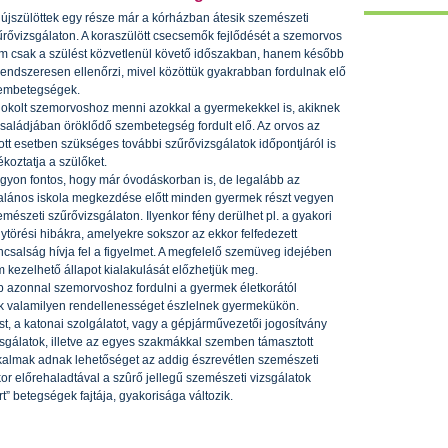
 újszülöttek egy része már a kórházban átesik szemészeti
űrővizsgálaton. A koraszülött csecsemők fejlődését a szemorvos
m csak a szülést közvetlenül követő időszakban, hanem később
 rendszeresen ellenőrzi, mivel közöttük gyakrabban fordulnak elő
embetegségek.
dokolt szemorvoshoz menni azokkal a gyermekekkel is, akiknek
családjában öröklődő szembetegség fordult elő. Az orvos az
ott esetben szükséges további szűrővizsgálatok időpontjáról is
ékoztatja a szülőket.
gyon fontos, hogy már óvodáskorban is, de legalább az
talános iskola megkezdése előtt minden gyermek részt vegyen
emészeti szűrővizsgálaton. Ilyenkor fény derülhet pl. a gyakori
nytörési hibákra, amelyekre sokszor az ekkor felfedezett
ncsalság hívja fel a figyelmet. A megfelelő szemüveg idejében
kezelhető állapot kialakulását előzhetjük meg.
 azonnal szemorvoshoz fordulni a gyermek életkorától
ők valamilyen rendellenességet észlelnek gyermekükön.
t, a katonai szolgálatot, vagy a gépjárművezetői jogosítvány
gálatok, illetve az egyes szakmákkal szemben támasztott
almak adnak lehetőséget az addig észrevétlen szemészeti
kor előrehaladtával a szûrő jellegű szemészeti vizsgálatok
t” betegségek fajtája, gyakorisága változik.