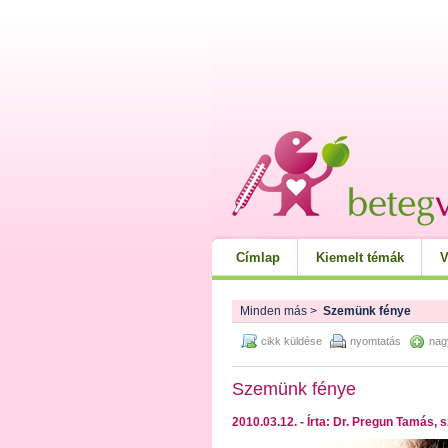
Címlap
Kiemelt témák
V
Minden más
>
Szemünk fénye
cikk küldése
nyomtatás
nag
Szemünk fénye
2010.03.12. - Írta: Dr. Pregun Ta­más, 