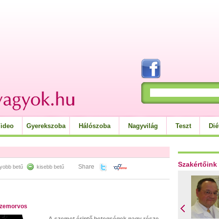
ideo
Gyerekszoba
Hálószoba
Nagyvilág
Teszt
Dié
Szakértőink
Share
yobb betű
kisebb betű
szem­or­vos