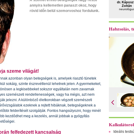
A szemet érintő betegségek nagy része
dr. Káposz
annyira kellemetlen panaszt okoz, hogy
Zoltán
neurológu
rövid időn belül szemorvoshoz fordulunk.
Habzsolás, tú
­ja sze­me vi­lá­gát!
nnak azonban olyan betegségek is, amelyek riasztó tünetek
lkül sokáig, szinte észrevétlenül lehetnek jelen. A gyermekeket,
lönösen a legkisebbeket sokszor egyáltalán nem zavarnak
yes szemészeti rendellenességek, vagy ha mégis, azt nem
dják jelezni. A különböző életkorokban végzett szemészeti
űrővizsgálatok ezeknek a rejtett hibáknak, betegségeknek a
előbbi felderítését szolgálják. Fontos hangsúlyozni, hogy minél
őbb kezdődhet meg a kezelés, annál jobbak a gyógyítás
hetőségei.
Kalkulátoro
Ideális tests
­rán fel­fe­de­zett kan­csal­ság