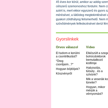
45 éves kor körül, amikor az addig sze
célszerű szemorvoshoz fordulni. Nem cs
azért is, mert ekkor egyszerű és gyors
mérésével, a látóideg megtekintésével a 
gyakori zöldhályog felismerhető. Nem ri
szövődmények felfedezésével derül fén
Gyorslinkek
Orvos válaszol
Video
El tudom-e kerülni
Elkészült a szeg
a csontritkulást?
bohócdoktorok
bemutatkozó
"Öreg
kisfilmje
csontjaim...?"
Habzsolás,
Hogyan böjtöljek?
túlsúly... és a
Köszvényről
szívünk?
Mik a veserák ko
tünetei?
Hogyan, mikor
mérjük a
vérnyomást?