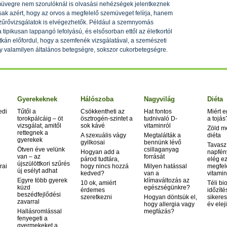
müvegre nem szorulóknál is olvasási nehézségek jelentkeznek
ak azért, hogy az orvos a megfelelő szemüveget felírja, hanem
 szűrővizsgálatok is elvégezhetők. Például a szemnyomás
tipikusan lappangó lefolyású, és elsősorban ettől az életkortól
tkán előfordul, hogy a szemfenék vizsgálatával, a szemészeti
y valamilyen általános betegségre, sokszor cukorbetegségre.
Gyerekeknek
Hálószoba
Nagyvilág
Diéta
edi
Tűtől a
Csökkentheti az
Hat fontos
Miért 
torokpálcáig – öt
ösztrogén-szintet a
tudnivaló D-
a tojás
vizsgálat, amitől
sok kávé
vitaminról
Zöld m
rettegnek a
A szexuális vágy
Megtalálták a
diéta
gyerekek
gyilkosai
bennünk lévő
Tavasz
Ötven éve velünk
csillaganyag
Hogyan add a
napfén
van – az
forrását
párod tudtára,
elég ez
újszülöttkori szűrés
rai
hogy nincs hozzá
Milyen hatással
megfel
új esélyt adhat
kedved?
van a
vitamin
Egyre több gyerek
klímaváltozás az
10 ok, amiért
Téli bi
küzd
egészségünkre?
érdemes
időzíté
beszédfejlődési
szeretkezni
Hogyan döntsük el,
sikeres
zavarral
hogy allergia vagy
év elej
Hallásromlással
megfázás?
fenyegeti a
gyermekeket a