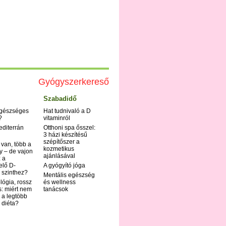
Gyógyszerkereső
Szabadidő
egészséges
Hat tudnivaló a D
?
vitaminról
editerrán
Otthoni spa ősszel:
3 házi készítésű
szépítőszer a
 van, több a
kozmetikus
y – de vajon
ajánlásával
 a
elő D-
A gyógyító jóga
 szinthez?
Mentális egészség
ológia, rossz
és wellness
s: miért nem
tanácsok
 a legtöbb
i diéta?