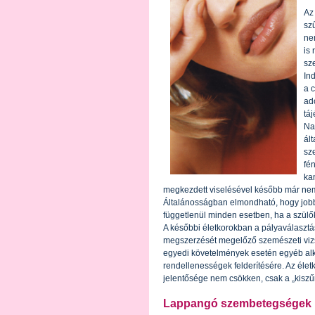
Az
sz
ne
is
sz
In
a 
ad
táj
Na
ál
sz
fé
ka
megkezdett viselésével később már nem 
Általánosságban elmondható, hogy jobb
függetlenül minden esetben, ha a szül
A későbbi életkorokban a pályaválasztás
megszerzését megelőző szemészeti vizs
egyedi követelmények esetén egyéb alk
rendellenességek felderítésére. Az élet
jelentősége nem csökken, csak a „kiszűr
Lap­pan­gó szem­be­teg­sé­gek