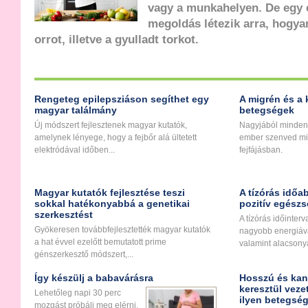
vagy a munkahelyen. De egy 
megoldás létezik arra, hogya
orrot, illetve a gyulladt torkot.
Rengeteg epilepsziáson segíthet egy
A migrén és a 
magyar találmány
betegségek
Új módszert fejlesztenek magyar kutatók,
Nagyjából minden
amelynek lényege, hogy a fejbőr alá ültetett
ember szenved m
elektródával időben...
fejfájásban.
Magyar kutatók fejlesztése teszi
A tízórás időa
sokkal hatékonyabbá a genetikai
pozitív egészs
szerkesztést
A tízórás időinter
Gyökeresen továbbfejlesztették magyar kutatók
nagyobb energiáva
a hat évvel ezelőtt bemutatott prime
valamint alacsony
génszerkesztő módszert,...
Így készülj a babavárásra
Hosszú és kan
keresztül veze
Lehetőleg napi 30 perc
ilyen betegsé
mozgást próbálj meg elérni,