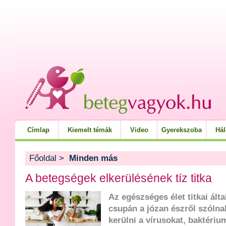
Címlap
Kiemelt témák
Video
Gyerekszoba
Há
Főoldal
>
Minden más
A betegségek elkerülésének tíz titka
Az egészséges élet titkai ált
csupán a józan észről szólna
kerülni a vírusokat, baktériu