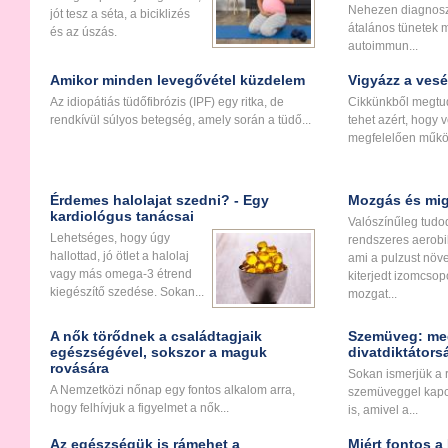
Nehezen diagnoszt
jót tesz a séta, a biciklizés
átalános tünetek m
és az úszás.
autoimmun...
Amikor minden levegővétel küzdelem
Vigyázz a vesé
Az idiopátiás tüdőfibrózis (IPF) egy ritka, de
Cikkünkből megtud
rendkívül súlyos betegség, amely során a tüdő...
tehet azért, hogy 
megfelelően műkö
Érdemes halolajat szedni? - Egy
Mozgás és migr
kardiológus tanácsai
Valószínűleg tudo
Lehetséges, hogy úgy
rendszeres aerob
hallottad, jó ötlet a halolaj
ami a pulzust növe
vagy más omega-3 étrend
kiterjedt izomcsop
kiegészítő szedése. Sokan...
mozgat...
A nők törődnek a családtagjaik
Szemüveg: meg
egészségével, sokszor a maguk
divatdiktátors
rovására
Sokan ismerjük a r
A Nemzetközi nőnap egy fontos alkalom arra,
szemüveggel kapcs
hogy felhívjuk a figyelmet a nők...
is, amivel a...
Az egészségük is rámehet a
Miért fontos a