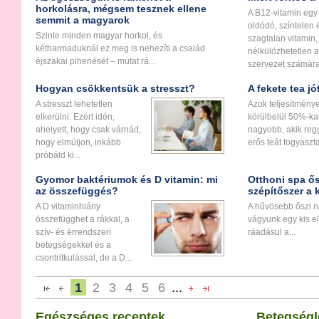
horkolásra, mégsem tesznek ellene
A B12-vitamin egy
semmit a magyarok
oldódó, színtelen 
Szinte minden magyar horkol, és
szagtalan vitamin
kétharmaduknál ez meg is nehezíti a család
nélkülözhetetlen a
éjszakai pihenését – mutat rá...
szervezet számára
Hogyan csökkentsük a stresszt?
A fekete tea j
A stresszt lehetetlen
Azok teljesítmény
elkerülni. Ezért idén,
körülbelül 50%-ka
ahelyett, hogy csak várnád,
nagyobb, akik reg
hogy elmúljon, inkább
erős teát fogyaszt
próbáld ki...
Gyomor baktériumok és D vitamin: mi
Otthoni spa ős
az összefüggés?
szépítőszer a 
A D vitaminhiány
A hűvösebb őszi 
összefügghet a rákkal, a
vágyunk egy kis el
szív- és érrendszeri
ráadásul a...
betegségekkel és a
csontritkulással, de a D...
1
2
3
4
5
6
...
Egészséges receptek
Betegségl