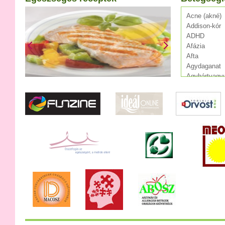
Acne (akné)
Addison-kór
ADHD
Afázia
Afta
Agydaganat
Agyhártyagyu
Agylágyulás
Agyrázkódás
Agyvelőgyull
Agyvérzés (s
AIDS
Alkoholizmu
Allergia
Álmatlanság
Alzheimer-kó
Angina pecto
Anorexia
Appendicitis
Aranyér
Aritmia