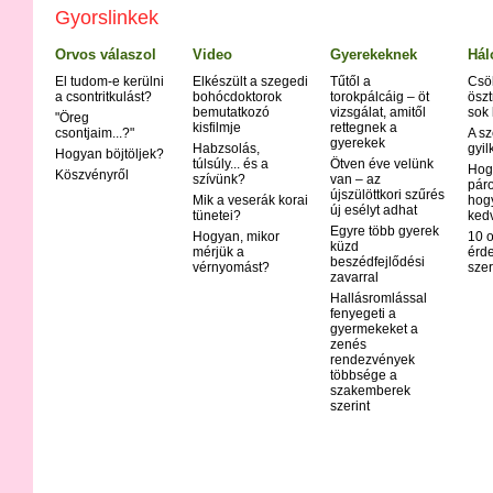
Árpa
Gyorslinkek
Asztma
Atópiás derma
Orvos válaszol
Video
Gyerekeknek
Hál
Autoimmun b
El tudom-e kerülni
Elkészült a szegedi
Tűtől a
Csö
Bárányhimlő (
a csontritkulást?
bohócdoktorok
torokpálcáig – öt
öszt
bemutatkozó
vizsgálat, amitől
sok
Bipoláris zav
"Öreg
kisfilmje
rettegnek a
csontjaim...?"
A sz
Bölcsőhalál
gyerekek
Habzsolás,
gyil
Hogyan böjtöljek?
Bőrrák
túlsúly... és a
Ötven éve velünk
Hog
Köszvényről
szívünk?
van – az
Botulizmus
páro
újszülöttkori szűrés
Mik a veserák korai
hog
Bulimia
új esélyt adhat
tünetei?
ked
Crohn - bete
Egyre több gyerek
Hogyan, mikor
10 o
Csalánkiütés
küzd
mérjük a
érd
beszédfejlődési
vérnyomást?
Cukorbetegs
szer
zavarral
Cushing-kór
Hallásromlással
Delirium tre
fenyegeti a
gyermekeket a
Demencia
zenés
Disgrafia
rendezvények
többsége a
Dislexia
szakemberek
Diszfágia
szerint
Down-kór
Ekcéma
Epilepszia
Feketehimlő