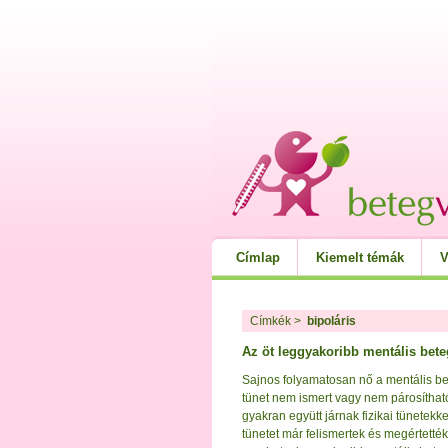
Címlap
Kiemelt témák
V
Címkék
>
bipoláris
Az öt leggyakoribb mentális bet
Sajnos folyamatosan nő a mentális 
tünet nem ismert vagy nem párosítha
gyakran együtt járnak fizikai tünetek
tünetet már felismertek és megértették