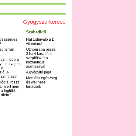
Gyógyszerkereső
Szabadidő
egészséges
Hat tudnivaló a D
?
vitaminról
editerrán
Otthoni spa ősszel:
3 házi készítésű
szépítőszer a
 van, több a
kozmetikus
y – de vajon
ajánlásával
 a
elő D-
A gyógyító jóga
 szinthez?
Mentális egészség
ológia, rossz
és wellness
s: miért nem
tanácsok
 a legtöbb
i diéta?