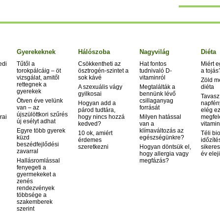
Gyerekeknek
Hálószoba
Nagyvilág
Diéta
edi
Tűtől a
Csökkentheti az
Hat fontos
Miért 
torokpálcáig – öt
ösztrogén-szintet a
tudnivaló D-
a tojás
vizsgálat, amitől
sok kávé
vitaminról
Zöld m
rettegnek a
A szexuális vágy
Megtalálták a
diéta
gyerekek
gyilkosai
bennünk lévő
Tavasz
Ötven éve velünk
csillaganyag
Hogyan add a
napfén
van – az
forrását
párod tudtára,
elég ez
újszülöttkori szűrés
rai
hogy nincs hozzá
Milyen hatással
megfel
új esélyt adhat
kedved?
van a
vitamin
Egyre több gyerek
klímaváltozás az
10 ok, amiért
Téli bi
küzd
egészségünkre?
érdemes
időzíté
beszédfejlődési
szeretkezni
Hogyan döntsük el,
sikeres
zavarral
hogy allergia vagy
év elej
Hallásromlással
megfázás?
fenyegeti a
gyermekeket a
zenés
rendezvények
többsége a
szakemberek
szerint