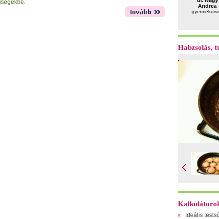
dr. Nagy
egségekbe.
Andrea
gyermekorv
Habzsolás, tú
Kalkulátoro
Ideális tests