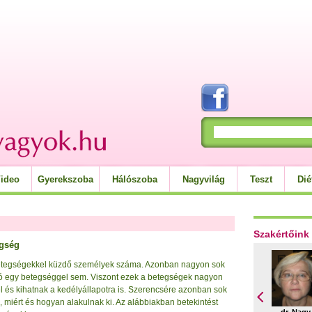
ideo
Gyerekszoba
Hálószoba
Nagyvilág
Teszt
Dié
Szakértőink
egség
betegségekkel küzdő személyek száma. Azonban nagyon sok
tó egy betegséggel sem. Viszont ezek a betegségek nagyon
kel és kihatnak a kedélyállapotra is. Szerencsére azonban sok
, miért és hogyan alakulnak ki. Az alábbiakban betekintést