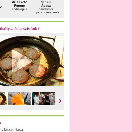
dr. Fekete
dr. Süli
dr. Pataki
Solymosi
dr. Sánt
Ferenc
Ágota
Gergely
Dóra
Zsuzsa
os
andrológus
pszichiáter,
plasztikai
dietetikus
gyógyszeré
pszichoterapeuta,
sebész
gyermekterapeuta
lsúly... és a szívünk?
k
úly kiszámítása