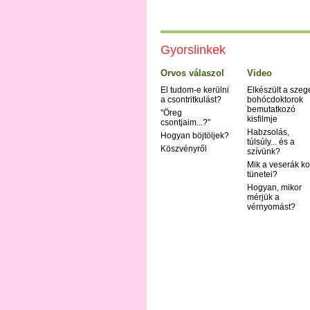
Gyorslinkek
Orvos válaszol
Video
El tudom-e kerülni
Elkészült a szeg
a csontritkulást?
bohócdoktorok
bemutatkozó
"Öreg
kisfilmje
csontjaim...?"
Habzsolás,
Hogyan böjtöljek?
túlsúly... és a
Köszvényről
szívünk?
Mik a veserák ko
tünetei?
Hogyan, mikor
mérjük a
vérnyomást?