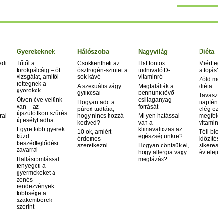
Gyerekeknek
Hálószoba
Nagyvilág
Diéta
edi
Tűtől a
Csökkentheti az
Hat fontos
Miért 
torokpálcáig – öt
ösztrogén-szintet a
tudnivaló D-
a tojás
vizsgálat, amitől
sok kávé
vitaminról
Zöld m
rettegnek a
A szexuális vágy
Megtalálták a
diéta
gyerekek
gyilkosai
bennünk lévő
Tavasz
Ötven éve velünk
csillaganyag
Hogyan add a
napfén
van – az
forrását
párod tudtára,
elég ez
újszülöttkori szűrés
rai
hogy nincs hozzá
Milyen hatással
megfel
új esélyt adhat
kedved?
van a
vitamin
Egyre több gyerek
klímaváltozás az
10 ok, amiért
Téli bi
küzd
egészségünkre?
érdemes
időzíté
beszédfejlődési
szeretkezni
Hogyan döntsük el,
sikeres
zavarral
hogy allergia vagy
év elej
Hallásromlással
megfázás?
fenyegeti a
gyermekeket a
zenés
rendezvények
többsége a
szakemberek
szerint