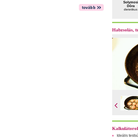
Solymos
Dóra
dietetikus
Habzsolás, tú
Kalkulátoro
Ideális tests