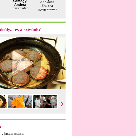
Somogyi
i
dr. Sánta
dr. Bálint
Bujdosó
dr. Apor
Andrea
Zsuzsa
Géza
Mara
Péter
pszichiáter
gyógyszerész
reumatológus
pszichológus
belgyógyás
sportorvo
lsúly... és a szívünk?
k
úly kiszámítása