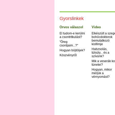
Gyorslinkek
Orvos válaszol
Video
El tudom-e kerülni
Elkészült a szeg
a csontritkulást?
bohócdoktorok
bemutatkozó
"Öreg
kisfilmje
csontjaim...?"
Habzsolás,
Hogyan böjtöljek?
túlsúly... és a
Köszvényről
szívünk?
Mik a veserák ko
tünetei?
Hogyan, mikor
mérjük a
vérnyomást?