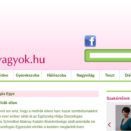
ideo
Gyerekszoba
Hálószoba
Nagyvilág
Teszt
Dié
gás Egye
Szakértőink
lrák ellen
rül sor arra, hogy a mellrák elleni harc hazai szimbólumaként
bb ezer ember sétál át az Egészség Hídja Összefogás
s Schmittné Makray Katalin fővédnöksége alatt-jelentette be
sszefogás Egyesület elnöke a kedden megtartott éves