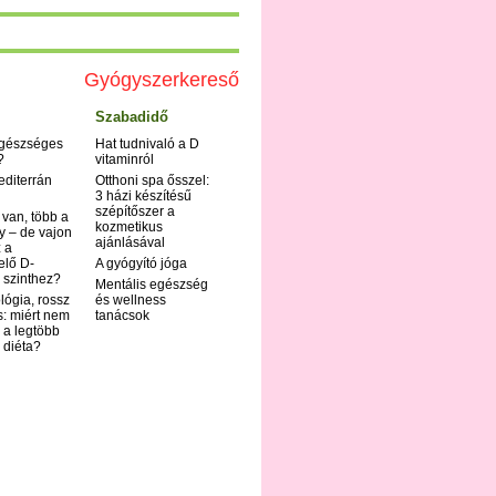
Gyógyszerkereső
Szabadidő
egészséges
Hat tudnivaló a D
?
vitaminról
editerrán
Otthoni spa ősszel:
3 házi készítésű
szépítőszer a
 van, több a
kozmetikus
y – de vajon
ajánlásával
 a
elő D-
A gyógyító jóga
 szinthez?
Mentális egészség
ológia, rossz
és wellness
s: miért nem
tanácsok
 a legtöbb
i diéta?