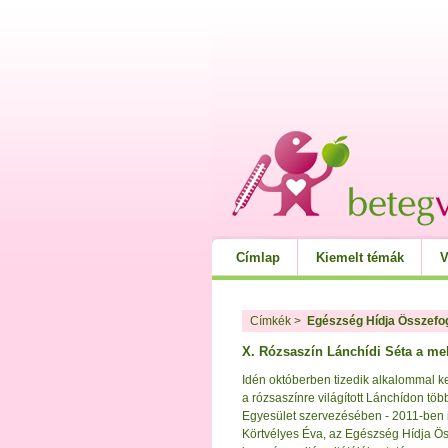
Címlap
Kiemelt témák
V
Címkék
>
Egészség Hídja Összefo
X. Rózsaszín Lánchídi Séta a mel
Idén októberben tizedik alkalommal ke
a rózsaszínre világított Lánchídon tö
Egyesület szervezésében - 2011-ben i
Körtvélyes Éva, az Egészség Hídja Ö