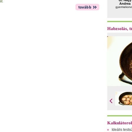
dr. Nagy
at.
Andrea
gyermekorv
Habzsolás, tú
Kalkulátoro
Ideális tests