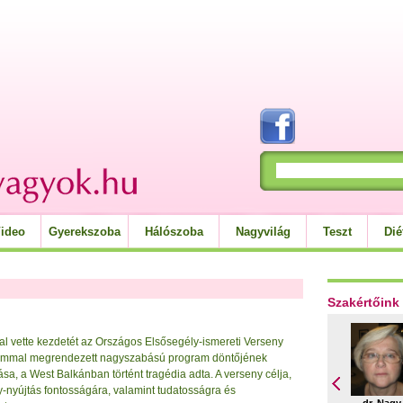
ideo
Gyerekszoba
Hálószoba
Nagyvilág
Teszt
Dié
Szakértőink
yal vette kezdetét az Országos Elsősegély-ismereti Verseny
alommal megrendezett nagyszabású program döntőjének
ása, a West Balkánban történt tragédia adta. A verseny célja,
ly-nyújtás fontosságára, valamint tudatosságra és