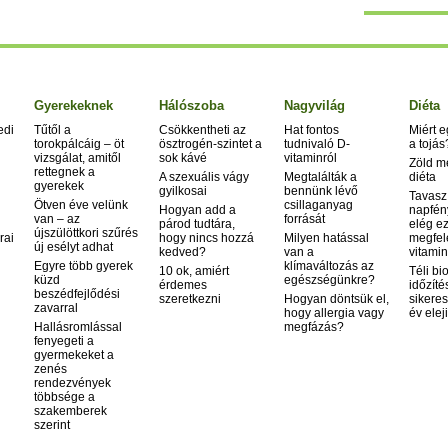
Gyerekeknek
Hálószoba
Nagyvilág
Diéta
edi
Tűtől a
Csökkentheti az
Hat fontos
Miért 
torokpálcáig – öt
ösztrogén-szintet a
tudnivaló D-
a tojás
vizsgálat, amitől
sok kávé
vitaminról
Zöld m
rettegnek a
A szexuális vágy
Megtalálták a
diéta
gyerekek
gyilkosai
bennünk lévő
Tavasz
Ötven éve velünk
csillaganyag
Hogyan add a
napfén
van – az
forrását
párod tudtára,
elég ez
újszülöttkori szűrés
rai
hogy nincs hozzá
Milyen hatással
megfel
új esélyt adhat
kedved?
van a
vitamin
Egyre több gyerek
klímaváltozás az
10 ok, amiért
Téli bi
küzd
egészségünkre?
érdemes
időzíté
beszédfejlődési
szeretkezni
Hogyan döntsük el,
sikeres
zavarral
hogy allergia vagy
év elej
Hallásromlással
megfázás?
fenyegeti a
gyermekeket a
zenés
rendezvények
többsége a
szakemberek
szerint