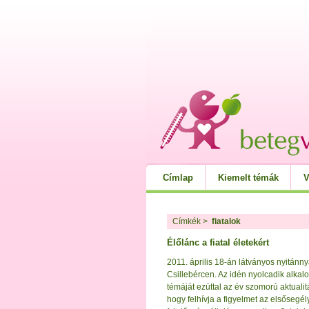
Címlap
Kiemelt témák
V
Címkék
>
fiatalok
Élőlánc a fiatal életekért
2011. április 18-án látványos nyitánn
Csillebércen. Az idén nyolcadik alk
témáját ezúttal az év szomorú aktualit
hogy felhívja a figyelmet az elsősegé