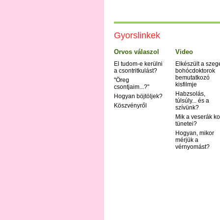
Gyorslinkek
Orvos válaszol
Video
El tudom-e kerülni
Elkészült a szeg
a csontritkulást?
bohócdoktorok
bemutatkozó
"Öreg
kisfilmje
csontjaim...?"
Habzsolás,
Hogyan böjtöljek?
túlsúly... és a
Köszvényről
szívünk?
Mik a veserák ko
tünetei?
Hogyan, mikor
mérjük a
vérnyomást?