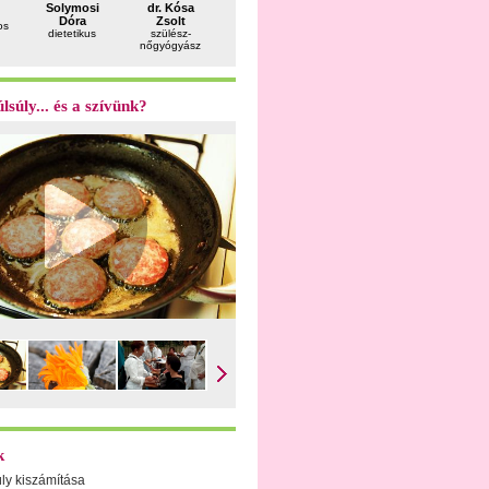
Solymosi
dr. Kósa
dr. Pataki
dr. Sáry
dr. Felka
Dóra
Zsolt
Gergely
Gyula
Péter
os
dietetikus
szülész-
plasztikai
belgyógyász
utazásorv
nőgyógyász
sebész
lsúly... és a szívünk?
k
úly kiszámítása