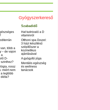
Gyógyszerkereső
Szabadidő
egészséges
Hat tudnivaló a D
?
vitaminról
editerrán
Otthoni spa ősszel:
3 házi készítésű
szépítőszer a
 van, több a
kozmetikus
y – de vajon
ajánlásával
 a
elő D-
A gyógyító jóga
 szinthez?
Mentális egészség
ológia, rossz
és wellness
s: miért nem
tanácsok
 a legtöbb
i diéta?