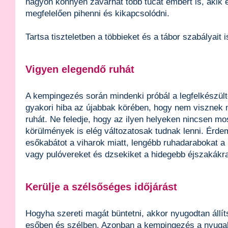
nagyon könnyen zavarhat több tucat embert is, akik 
megfelelően pihenni és kikapcsolódni.
Tartsa tiszteletben a többieket és a tábor szabályait i
Vigyen elegendő ruhát
A kempingezés során mindenki próbál a legfelkészült
gyakori hiba az újabbak körében, hogy nem visznek
ruhát. Ne feledje, hogy az ilyen helyeken nincsen mo
körülmények is elég változatosak tudnak lenni. Érd
esőkabátot a viharok miatt, lengébb ruhadarabokat 
vagy pulóvereket és dzsekiket a hidegebb éjszakákr
Kerülje a szélsőséges időjárást
Hogyha szereti magát büntetni, akkor nyugodtan állíts
esőben és szélben. Azonban a kempingezés a nyugal