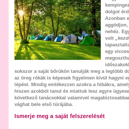
kempingez
dolgot ér
Azonban e
aggódjon,
nehéz. Eg
volt
„kezd
tapasztalt
egy vicces
megosztha
időszakokb
sokszor a saját bőrükön tanulják meg a legtöbb d
az öreg rókák is képesek figyelmen kívül hagyni 
lépést. Mindig emlékezzen azokra a hibákra, amely
hiszen azokból tanul és miattuk lesz egyre ügyes
következő tanácsokkal valamivel magabiztosabba
vághat bele első túrájába.
Ismerje meg a saját felszerelését