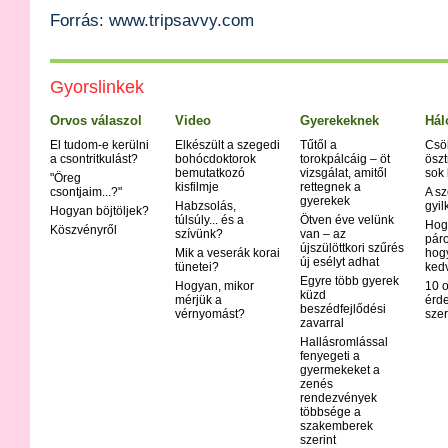
Forrás: www.tripsavvy.com
Gyorslinkek
Orvos válaszol
Video
Gyerekeknek
Hál
El tudom-e kerülni
Elkészült a szegedi
Tűtől a
Csö
a csontritkulást?
bohócdoktorok
torokpálcáig – öt
öszt
bemutatkozó
vizsgálat, amitől
sok
"Öreg
kisfilmje
rettegnek a
csontjaim...?"
A sz
gyerekek
Habzsolás,
gyil
Hogyan böjtöljek?
túlsúly... és a
Ötven éve velünk
Hog
Köszvényről
szívünk?
van – az
páro
újszülöttkori szűrés
Mik a veserák korai
hog
új esélyt adhat
tünetei?
ked
Egyre több gyerek
Hogyan, mikor
10 o
küzd
mérjük a
érd
beszédfejlődési
vérnyomást?
szer
zavarral
Hallásromlással
fenyegeti a
gyermekeket a
zenés
rendezvények
többsége a
szakemberek
szerint