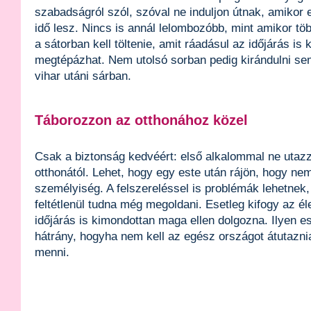
szabadságról szól, szóval ne induljon útnak, amikor e
idő lesz. Nincs is annál lelombozóbb, mint amikor t
a sátorban kell töltenie, amit ráadásul az időjárás is
megtépázhat. Nem utolsó sorban pedig kirándulni se
vihar utáni sárban.
Táborozzon az otthonához közel
Csak a biztonság kedvéért: első alkalommal ne utaz
otthonától. Lehet, hogy egy este után rájön, hogy nem
személyiség. A felszereléssel is problémák lehetnek
feltétlenül tudna még megoldani. Esetleg kifogy az é
időjárás is kimondottan maga ellen dolgozna. Ilyen 
hátrány, hogyha nem kell az egész országot átutazni
menni.