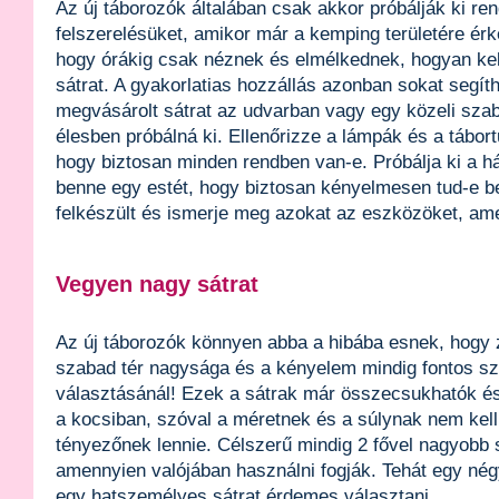
Az új táborozók általában csak akkor próbálják ki re
felszerelésüket, amikor már a kemping területére ér
hogy órákig csak néznek és elmélkednek, hogyan kelle
sátrat. A gyakorlatias hozzállás azonban sokat segíthe
megvásárolt sátrat az udvarban vagy egy közeli szaba
élesben próbálná ki. Ellenőrizze a lámpák és a tábo
hogy biztosan minden rendben van-e. Próbálja ki a h
benne egy estét, hogy biztosan kényelmesen tud-e b
felkészült és ismerje meg azokat az eszközöket, ame
Vegyen nagy sátrat
Az új táborozók könnyen abba a hibába esnek, hogy zs
szabad tér nagysága és a kényelem mindig fontos sze
választásánál! Ezek a sátrak már összecsukhatók é
a kocsiban, szóval a méretnek és a súlynak nem kell
tényezőnek lennie. Célszerű mindig 2 fővel nagyobb s
amennyien valójában használni fogják. Tehát egy né
egy hatszemélyes sátrat érdemes választani.