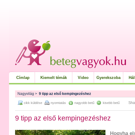
Címlap
Kiemelt témák
Video
Gyerekszoba
Há
Nagyvilág
>
9 tipp az első kempingezéshez
Sha
cikk küldése
nyomtatás
nagyobb betű
kisebb betű
9 tipp az első kempingezéshez
Hogyha el