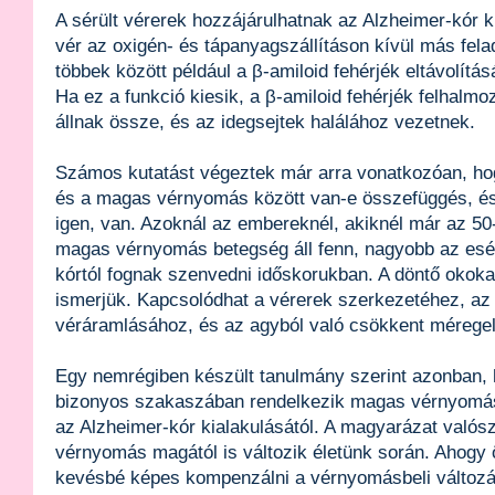
A sérült vérerek hozzájárulhatnak az Alzheimer-kór k
vér az oxigén- és tápanyagszállításon kívül más felad
többek között például a β-amiloid fehérjék eltávolítá
Ha ez a funkció kiesik, a β-amiloid fehérjék felhalm
állnak össze, és az idegsejtek halálához vezetnek.
Számos kutatást végeztek már arra vonatkozóan, ho
és a magas vérnyomás között van-e összefüggés, és 
igen, van. Azoknál az embereknél, akiknél már az 50-
magas vérnyomás betegség áll fenn, nagyobb az esél
kórtól fognak szenvedni időskorukban. A döntő oko
ismerjük. Kapcsolódhat a vérerek szerkezetéhez, az
véráramlásához, és az agyból való csökkent méregelt
Egy nemrégiben készült tanulmány szerint azonban, 
bizonyos szakaszában rendelkezik magas vérnyomás
az Alzheimer-kór kialakulásától. A magyarázat valósz
vérnyomás magától is változik életünk során. Ahogy 
kevésbé képes kompenzálni a vérnyomásbeli változás