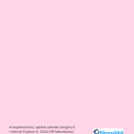
A megtekintéshez ajánlott optimális böngésző:
• Internet Explorer 8, 1024x768 felbontásban,