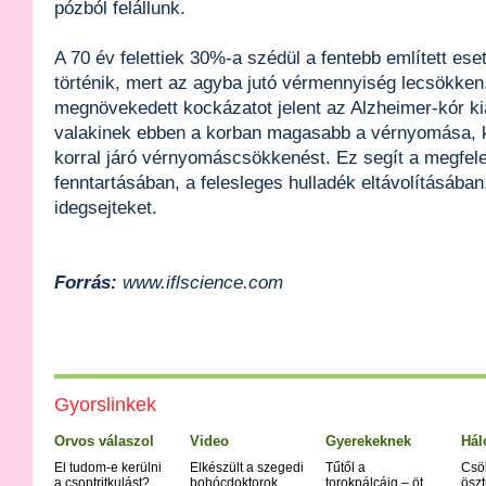
pózból felállunk.
A 70 év felettiek 30%-a szédül a fentebb említett ese
történik, mert az agyba jutó vérmennyiség lecsökken
megnövekedett kockázatot jelent az Alzheimer-kór ki
valakinek ebben a korban magasabb a vérnyomása, k
korral járó vérnyomáscsökkenést. Ez segít a megfel
fenntartásában, a felesleges hulladék eltávolításában
idegsejteket.
Forrás:
www.iflscience.com
Gyorslinkek
Orvos válaszol
Video
Gyerekeknek
Hál
El tudom-e kerülni
Elkészült a szegedi
Tűtől a
Csö
a csontritkulást?
bohócdoktorok
torokpálcáig – öt
öszt