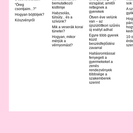
bemutatkozó
vizsgálat, amitől
sok
"Öreg
kisfilmje
rettegnek a
csontjaim...?"
A sz
gyerekek
Habzsolás,
gyil
Hogyan böjtöljek?
túlsúly... és a
Ötven éve velünk
Hog
Köszvényről
szívünk?
van – az
páro
újszülöttkori szűrés
Mik a veserák korai
hog
új esélyt adhat
tünetei?
ked
Egyre több gyerek
Hogyan, mikor
10 o
küzd
mérjük a
érd
beszédfejlődési
vérnyomást?
szer
zavarral
Hallásromlással
fenyegeti a
gyermekeket a
zenés
rendezvények
többsége a
szakemberek
szerint