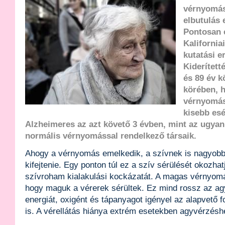
vérnyomás
elbutulás 
Pontosan 
Kalifornia
kutatási e
Kiderített
és 89 év k
körében, 
vérnyomás
kisebb esé
Alzheimeres az azt követő 3 évben, mint az ugyan
normális vérnyomással rendelkező társaik.
Ahogy a vérnyomás emelkedik, a szívnek is nagyobb 
kifejtenie. Egy ponton túl ez a szív sérülését okozhat
szívroham kialakulási kockázatát. A magas vérnyomás 
hogy maguk a vérerek sérültek. Ez mind rossz az ag
energiát, oxigént és tápanyagot igényel az alapvető 
is. A vérellátás hiánya extrém esetekben agyvérzéshe