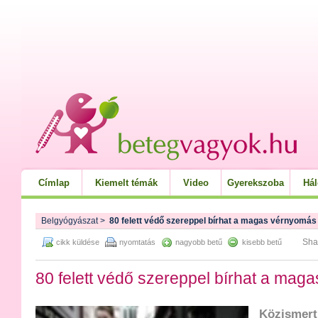
Címlap
Kiemelt témák
Video
Gyerekszoba
Há
Belgyógyászat
>
80 felett védő szereppel bírhat a magas vérnyomás
Sha
cikk küldése
nyomtatás
nagyobb betű
kisebb betű
80 felett védő szereppel bírhat a mag
Közismert