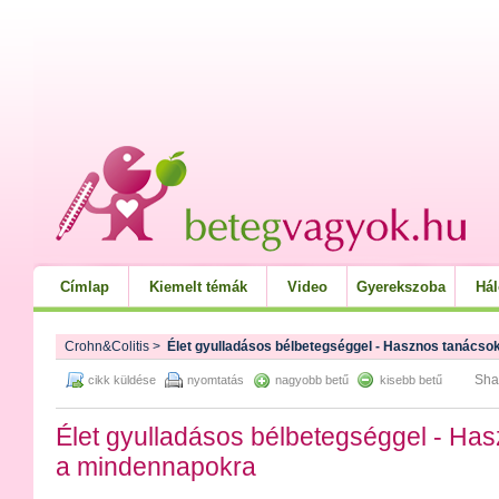
Címlap
Kiemelt témák
Video
Gyerekszoba
Há
Crohn&Colitis
>
Élet gyulladásos bélbetegséggel - Hasznos tanács
Sha
cikk küldése
nyomtatás
nagyobb betű
kisebb betű
Élet gyulladásos bélbetegséggel - Ha
a mindennapokra