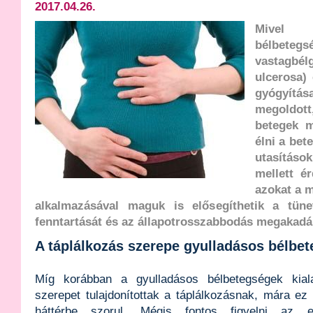
2017.04.26.
Mivel 
bélbeteg
vastagbél
ulcerosa)
gyógyít
megoldot
betegek m
élni a bet
utasításo
mellett ér
azokat a 
alkalmazásával maguk is elősegíthetik a tün
fenntartását és az állapotrosszabbodás megakadá
A táplálkozás szerepe gyulladásos bélbe
Míg korábban a gyulladásos bélbetegségek kial
szerepet tulajdonítottak a táplálkozásnak, mára ez
háttérbe szorul. Mégis fontos figyelni az elf