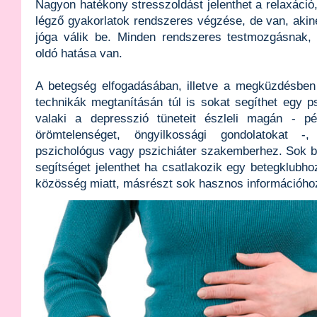
Nagyon hatékony stresszoldást jelenthet a relaxáció,
légző gyakorlatok rendszeres végzése, de van, akin
jóga válik be. Minden rendszeres testmozgásnak, 
oldó hatása van.
A betegség elfogadásában, illetve a megküzdésben 
technikák megtanításán túl is sokat segíthet egy p
valaki a depresszió tüneteit észleli magán - pél
örömtelenséget, öngyilkossági gondolatokat -, f
pszichológus vagy pszichiáter szakemberhez. Sok 
segítséget jelenthet ha csatlakozik egy betegklubho
közösség miatt, másrészt sok hasznos információhoz