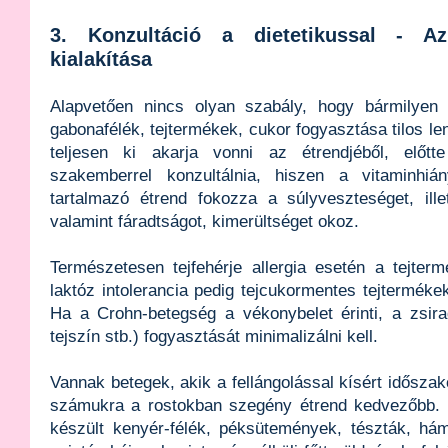
3. Konzultáció a dietetikussal - Az
kialakítása
Alapvetően nincs olyan szabály, hogy bármilyen é
gabonafélék, tejtermékek, cukor fogyasztása tilos len
teljesen ki akarja vonni az étrendjéből, előtt
szakemberrel konzultálnia, hiszen a vitaminhiá
tartalmazó étrend fokozza a súlyveszteséget, ill
valamint fáradtságot, kimerültséget okoz.
Természetesen tejfehérje allergia esetén a tejterm
laktóz intolerancia pedig tejcukormentes tejtermékek
Ha a Crohn-betegség a vékonybelet érinti, a zsira
tejszín stb.) fogyasztását minimalizálni kell.
Vannak betegek, akik a fellángolással kísért idősza
számukra a rostokban szegény étrend kedvezőbb. Il
készült kenyér-félék, péksütemények, tészták, há