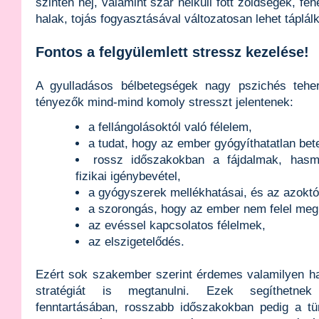
szintén héj, valamint szár nélküli főtt zöldségek, fe
halak, tojás fogyasztásával változatosan lehet táplál
Fontos a felgyülemlett stressz kezelése!
A gyulladásos bélbetegségek nagy pszichés teherr
tényezők mind-mind komoly stresszt jelentenek:
a fellángolásoktól való félelem,
a tudat, hogy az ember gyógyíthatatlan be
rossz időszakokban a fájdalmak, hasm
fizikai igénybevétel,
a gyógyszerek mellékhatásai, és az azoktól
a szorongás, hogy az ember nem felel me
az evéssel kapcsolatos félelmek,
az elszigetelődés.
Ezért sok szakember szerint érdemes valamilyen h
stratégiát is megtanulni. Ezek segíthetne
fenntartásában, rosszabb időszakokban pedig a tün