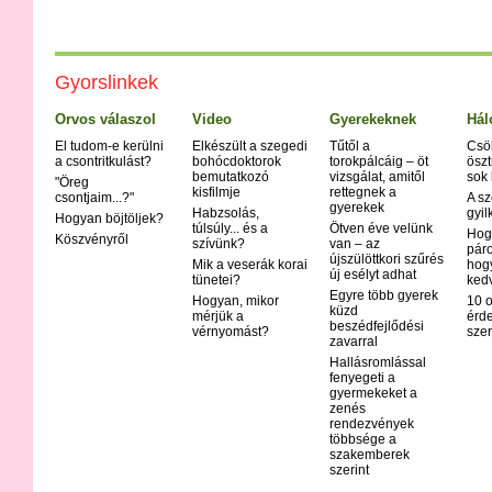
Gyorslinkek
Orvos válaszol
Video
Gyerekeknek
Hál
El tudom-e kerülni
Elkészült a szegedi
Tűtől a
Csö
a csontritkulást?
bohócdoktorok
torokpálcáig – öt
öszt
bemutatkozó
vizsgálat, amitől
sok
"Öreg
kisfilmje
rettegnek a
csontjaim...?"
A sz
gyerekek
Habzsolás,
gyil
Hogyan böjtöljek?
túlsúly... és a
Ötven éve velünk
Hog
Köszvényről
szívünk?
van – az
páro
újszülöttkori szűrés
Mik a veserák korai
hog
új esélyt adhat
tünetei?
ked
Egyre több gyerek
Hogyan, mikor
10 o
küzd
mérjük a
érd
beszédfejlődési
vérnyomást?
szer
zavarral
Hallásromlással
fenyegeti a
gyermekeket a
zenés
rendezvények
többsége a
szakemberek
szerint