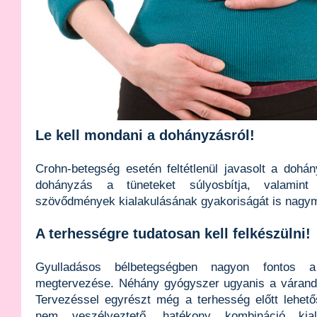
Le kell mondani a dohányzásról!
Crohn-betegség esetén feltétlenül javasolt a doh
dohányzás a tüneteket súlyosbítja, valamint
szövődmények kialakulásának gyakoriságát is nagy
A terhességre tudatosan kell felkészülni!
Gyulladásos bélbetegségben nagyon fontos a
megtervezése. Néhány gyógyszer ugyanis a várandó
Tervezéssel egyrészt még a terhesség előtt lehet
nem veszélyeztető, hatékony kombináció kial