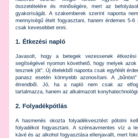
összetételére és minőségére, mert az befolyás
gyakoriságát. A szakemberek szerint naponta nem
mennyiségű ételt fogyasztani, hanem érdemes 5-6 
csak kevesebbet enni.
1. Étkezési napló
Javasolt, hogy a betegek vezessenek étkezési
segítségével nyomon követhető, hogy melyek azok 
tesznek jót”. Új ételekből naponta csak egyfélét érde
panasz esetén könnyebb azonosítani. A „bűnöst”
étrendből. Jó, ha a napló nem csak az elfogya
tartalmazza, hanem az alkalmazott konyhatechnológia
2. Folyadékpótlás
A hasmenés okozta folyadékvesztést pótolni kell
folyadékot fogyasztani. A szénsavmentes víz a le
kávé és az alkohol fogyasztása ellenjavallt, mert fo