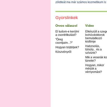
zöldteát ma már számos kozmetikum is ta
Gyorslinkek
Orvos válaszol
Video
El tudom-e kerülni
Elkészült a szeg
a csontritkulást?
bohócdoktorok
bemutatkozó
"Öreg
kisfilmje
csontjaim...?"
Habzsolás,
Hogyan böjtöljek?
túlsúly... és a
Köszvényről
szívünk?
Mik a veserák ko
tünetei?
Hogyan, mikor
mérjük a
vérnyomást?