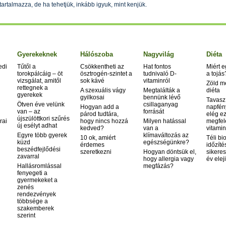
rtalmazza, de ha tehetjük, inkább igyuk, mint kenjük.
Gyerekeknek
Hálószoba
Nagyvilág
Diéta
edi
Tűtől a
Csökkentheti az
Hat fontos
Miért 
torokpálcáig – öt
ösztrogén-szintet a
tudnivaló D-
a tojás
vizsgálat, amitől
sok kávé
vitaminról
Zöld m
rettegnek a
A szexuális vágy
Megtalálták a
diéta
gyerekek
gyilkosai
bennünk lévő
Tavasz
Ötven éve velünk
csillaganyag
Hogyan add a
napfén
van – az
forrását
párod tudtára,
elég ez
újszülöttkori szűrés
rai
hogy nincs hozzá
Milyen hatással
megfel
új esélyt adhat
kedved?
van a
vitamin
Egyre több gyerek
klímaváltozás az
10 ok, amiért
Téli bi
küzd
egészségünkre?
érdemes
időzíté
beszédfejlődési
szeretkezni
Hogyan döntsük el,
sikeres
zavarral
hogy allergia vagy
év elej
Hallásromlással
megfázás?
fenyegeti a
gyermekeket a
zenés
rendezvények
többsége a
szakemberek
szerint