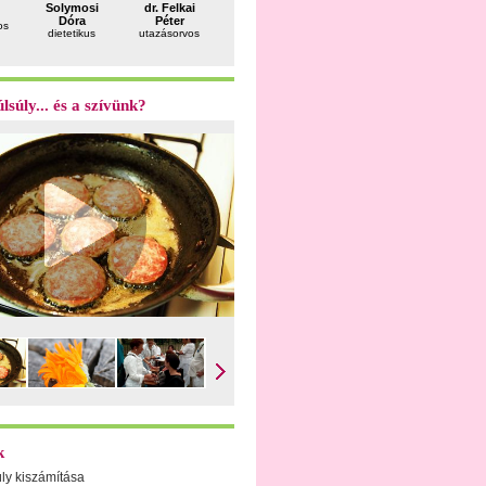
Somogyi
Solymosi
dr. Felkai
dr. Bálint
dr. Feket
Andrea
Dóra
Péter
Géza
Ferenc
os
pszichiáter
dietetikus
utazásorvos
reumatológus
andrológu
lsúly... és a szívünk?
k
úly kiszámítása