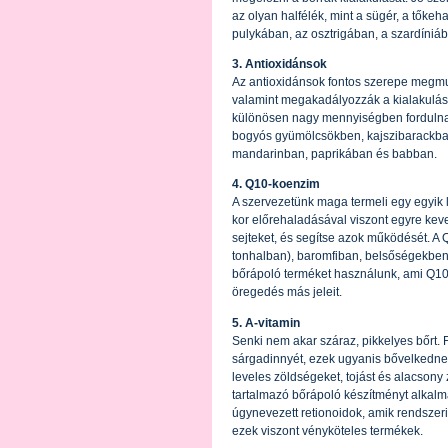
az olyan halfélék, mint a sügér, a tőkeha
pulykában, az osztrigában, a szardíniába
3. Antioxidánsok
Az antioxidánsok fontos szerepe megmu
valamint megakadályozzák a kialakulásu
különösen nagy mennyiségben fordulna
bogyós gyümölcsökben, kajszibarackba
mandarinban, paprikában és babban.
4. Q10-koenzim
A szervezetünk maga termeli egy egyik 
kor előrehaladásával viszont egyre kev
sejteket, és segítse azok működését. A
tonhalban), baromfiban, belsőségekben 
bőrápoló terméket használunk, ami Q10-e
öregedés más jeleit.
5. A-vitamin
Senki nem akar száraz, pikkelyes bőrt. 
sárgadinnyét, ezek ugyanis bővelkedne
leveles zöldségeket, tojást és alacsony 
tartalmazó bőrápoló készítményt alkalm
úgynevezett retionoidok, amik rendszer
ezek viszont vényköteles termékek.