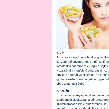
1. Víz
Az ivóvíz az egyik legjobb dolog, amit
köszönhető ugyanis, hogy a bőr kellően 
láthatóak a finomráncok. Segíti a sejte
Hozzájárul a megfelelő véráramláshoz, 
egy nap 8 pohár vizet igyunk, de termés
gyümölcsökben, zöldségekben, gyümölc
ebbe a mennyiségbe.
2. Szelén
Ez az ásványi anyag segít megvédeni a 
szabadgyökök okozzák a bőr öregedéséne
szövetkárosodást is előidézhetnek, sőt,
megelőzni a bőrrák kialakulását. Jó szel