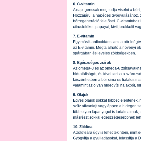
6. C-vitamin
A nap igencsak meg tudja viselni a bőrt
Hozzájárul a napégés gyógyulásához, de 
bőrregeneráció felelősei. C-vitaminhoz b
citrusféléket, papayát, kivit, brokkolit 
7. E-vitamin
Egy másik antioxidáns, ami a bőr leégé
az E-vitamin. Megtalálható a növényi o
spárgában és leveles zöldségekben.
8. Egészséges zsírok
Az omega-3 és az omega-6 zsírsavaknak
hidratáltságát, és távol tartsa a száraz
köszönhetően a bőr sima és fiatalos ma
valamint az olyan hidegvízi halakból, mi
9. Olajok
Egyes olajok sokkal többet jelentenek, m
szűz olívaolajt vagy éppen a hidegen saj
több olyan tápanyagot is tartalmaznak, 
másrészt sokkal egészségesebbnek lehet 
10. Zöldtea
A zöldteára úgy is lehet tekinteni, mint
Gyógyítja a gyulladásokat, lelassítja a 