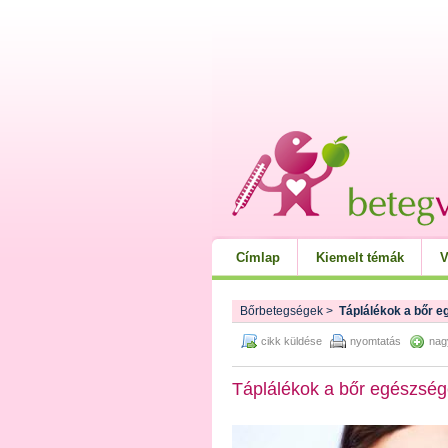
Címlap
Kiemelt témák
V
Bőrbetegségek
>
Táplálékok a bőr e
cikk küldése
nyomtatás
nag
Táplálékok a bőr egészség