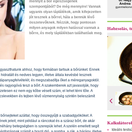
dr. Nagy
mennyit a bőr egészségének
Andrea
szempontjából? De még mennyire! Vannak
gyermekorv
ugyanis olyan táplálékok, amik kifejezetten
jót tesznek a bőrrel, hála a bennük lévő
összetevőknek. Nézzük, hogy pontosan
milyen anyagok milyen hatással vannak a
Habzsolás, tú
bőrre, és mely táplálékban találhatóak meg.
 fogyaszthatunk ahhoz, hogy formában tartsuk a bőrünket. Ennek
hidratált és nedves legyen, illetve általa kevésbé lesznek
k tápanyagfelvételét, és megszabadítja őket a méreganyagoktól.
és ragyogóvá teszi a bőrt. A szakemberek azt javasolják, hogy
zetesen ez nem egy kőbe vésett szám, el lehet térni tőle. A
slevekben és tejben lévő vízmennyiség szintén beleszámít
bőrsejteket azáltal, hogy összegyűjti a szabadgyököket. A
k jeleit, mint például a ráncokat és a száraz bőrt, de akár
Kalkulátoro
 néhány betegségben is szerepük lehet. A szelén emellett segít
Ideális tests
énforrásnak számít a brazil dió, a gomba, a rák, a bárány, illetve