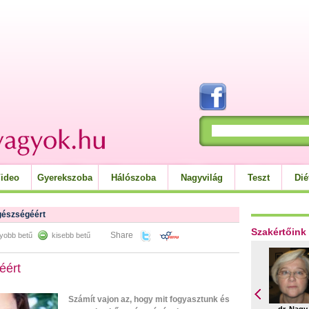
ideo
Gyerekszoba
Hálószoba
Nagyvilág
Teszt
Dié
gészségéért
Szakértőink
Share
yobb betű
kisebb betű
éért
Számít vajon az, hogy mit fogyasztunk és