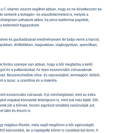
, a C-vitamin viszont segíthet abban, hogy ez ne következzen be.
serkenti a kollagén- és elasztintermelést is, melyek a
őségesen juthatunk akkor, ha piros kaliforniai paprikát,
vagy kelbimbót fogyasztunk.
sével és gyulladásával eredményesen fel tudja venni a harcot,
lajokban, diófélékben, magvakban, olajbogyóban, spenótban,
 fontos szerepe van abban, hogy a bőr megtartsa a kellő
ságot és a pattanásokat. Az ilyen esszenciális zsírsavaknak
rad. Beszerezhetőek olíva- és repceolajból, lenmagból, dióból,
nt a lazac, a szardínia és a makréla.
int esszenciális zsírsavak. A jó minőségűeket, mint az extra
tolt olajakat könnyebb feldolgozni is, mint sok más fajtát. Sőt,
amik jók a bőrnek, hiszen egyrészt simábbá varázsolják azt,
látni és érezni is.
 egy mágikus főzetre, mely segít megőrizni a bőr egészségét.
DNS-károsodást, de a napégette bőrrel is csodákat tud tenni. A