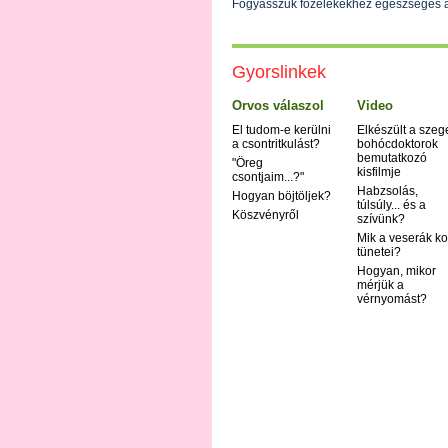
Fogyasszuk főzelékekhez egészséges alte
Gyorslinkek
Orvos válaszol
Video
El tudom-e kerülni
Elkészült a szeg
a csontritkulást?
bohócdoktorok
bemutatkozó
"Öreg
kisfilmje
csontjaim...?"
Habzsolás,
Hogyan böjtöljek?
túlsúly... és a
Köszvényről
szívünk?
Mik a veserák ko
tünetei?
Hogyan, mikor
mérjük a
vérnyomást?