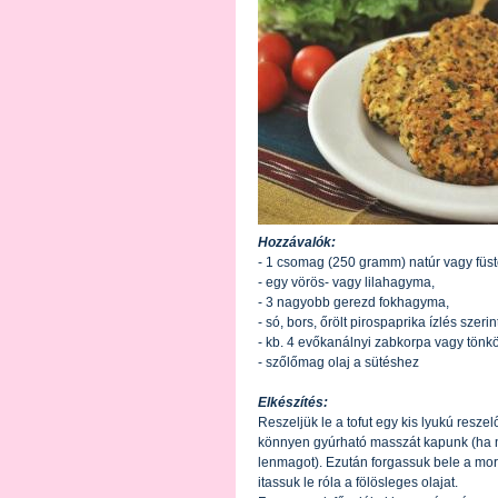
Hozzávalók:
- 1 csomag (250 gramm) natúr vagy füst
- egy vörös- vagy lilahagyma,
- 3 nagyobb gerezd fokhagyma,
- só, bors, őrölt pirospaprika ízlés szerin
- kb. 4 evőkanálnyi zabkorpa vagy tönk
- szőlőmag olaj a sütéshez
Elkészítés:
Reszeljük le a tofut egy kis lyukú resze
könnyen gyúrható masszát kapunk (ha n
lenmagot). Ezután forgassuk bele a mor
itassuk le róla a fölösleges olajat.