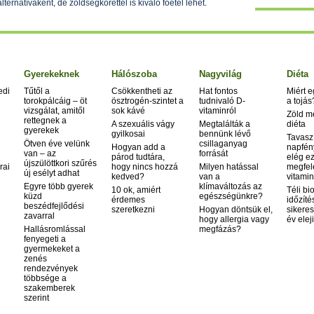
rnatívaként, de zöldségkörettel is kiváló főétel lehet.
Gyerekeknek
Hálószoba
Nagyvilág
Diéta
edi
Tűtől a
Csökkentheti az
Hat fontos
Miért 
torokpálcáig – öt
ösztrogén-szintet a
tudnivaló D-
a tojás
vizsgálat, amitől
sok kávé
vitaminról
Zöld m
rettegnek a
A szexuális vágy
Megtalálták a
diéta
gyerekek
gyilkosai
bennünk lévő
Tavasz
Ötven éve velünk
csillaganyag
Hogyan add a
napfén
van – az
forrását
párod tudtára,
elég ez
újszülöttkori szűrés
rai
hogy nincs hozzá
Milyen hatással
megfel
új esélyt adhat
kedved?
van a
vitamin
Egyre több gyerek
klímaváltozás az
10 ok, amiért
Téli bi
küzd
egészségünkre?
érdemes
időzíté
beszédfejlődési
szeretkezni
Hogyan döntsük el,
sikeres
zavarral
hogy allergia vagy
év elej
Hallásromlással
megfázás?
fenyegeti a
gyermekeket a
zenés
rendezvények
többsége a
szakemberek
szerint