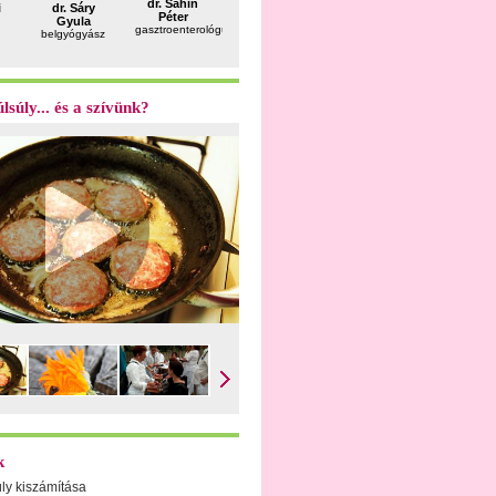
dr. Sahin
i
dr. Sáry
dr. Kósa
dr. Süli
dr. Feket
Péter
Gyula
Zsolt
Ágota
Ferenc
gasztroenterológus
belgyógyász
szülész-
pszichiáter,
andrológu
nőgyógyász
pszichoterapeuta,
gyermekterapeuta
lsúly... és a szívünk?
k
úly kiszámítása