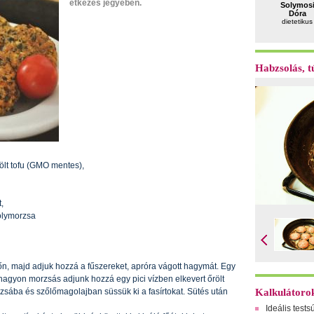
étkezés jegyében.
Solymos
Dóra
dietetikus
Habzsolás, tú
ölt tofu (GMO mentes),
t,
ölymorzsa
lőn, majd adjuk hozzá a fűszereket, apróra vágott hagymát.
Egy
agyon morzsás adjunk hozzá egy pici vízben elkevert őrölt
zsába és szőlőmagolajban süssük ki a fasírtokat. Sütés után
Kalkulátoro
Ideális tests