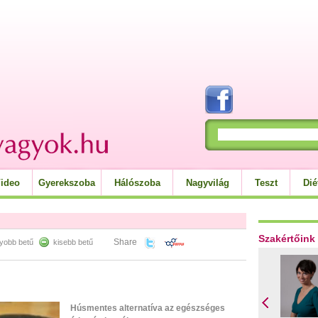
ideo
Gyerekszoba
Hálószoba
Nagyvilág
Teszt
Dié
Szakértőink
Share
yobb betű
kisebb betű
Húsmentes alternatíva az egészséges