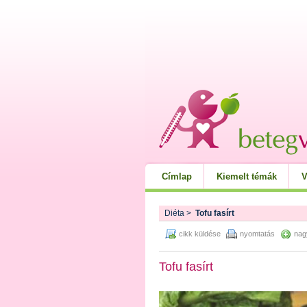
Címlap
Kiemelt témák
V
Diéta
>
Tofu fasírt
cikk küldése
nyomtatás
nag
Tofu fasírt