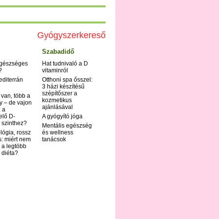
Gyógyszerkereső
Szabadidő
egészséges
Hat tudnivaló a D
?
vitaminról
editerrán
Otthoni spa ősszel:
3 házi készítésű
szépítőszer a
 van, több a
kozmetikus
y – de vajon
ajánlásával
 a
elő D-
A gyógyító jóga
 szinthez?
Mentális egészség
ológia, rossz
és wellness
s: miért nem
tanácsok
 a legtöbb
i diéta?