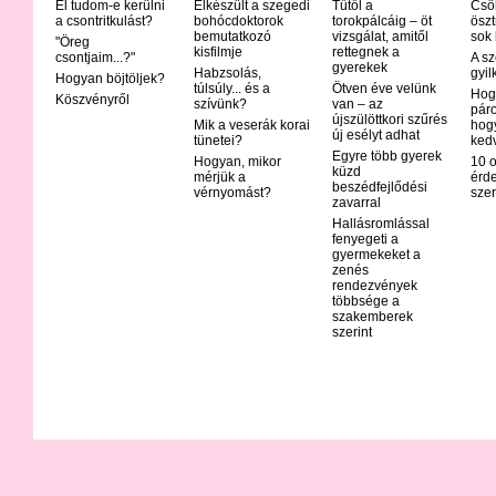
El tudom-e kerülni
Elkészült a szegedi
Tűtől a
Csö
a csontritkulást?
bohócdoktorok
torokpálcáig – öt
öszt
bemutatkozó
vizsgálat, amitől
sok
"Öreg
kisfilmje
rettegnek a
csontjaim...?"
A sz
gyerekek
Habzsolás,
gyil
Hogyan böjtöljek?
túlsúly... és a
Ötven éve velünk
Hog
Köszvényről
szívünk?
van – az
páro
újszülöttkori szűrés
Mik a veserák korai
hog
új esélyt adhat
tünetei?
ked
Egyre több gyerek
Hogyan, mikor
10 o
küzd
mérjük a
érd
beszédfejlődési
vérnyomást?
szer
zavarral
Hallásromlással
fenyegeti a
gyermekeket a
zenés
rendezvények
többsége a
szakemberek
szerint