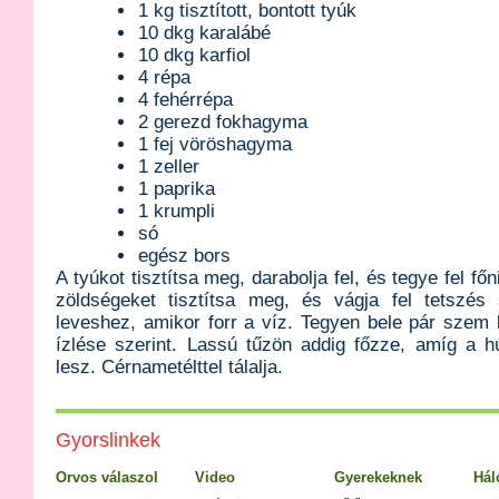
1 kg tisztított, bontott tyúk
10 dkg karalábé
10 dkg karfiol
4 répa
4 fehérrépa
2 gerezd fokhagyma
1 fej vöröshagyma
1 zeller
1 paprika
1 krumpli
só
egész bors
A tyúkot tisztítsa meg, darabolja fel, és tegye fel főn
zöldségeket tisztítsa meg, és vágja fel tetszés 
leveshez, amikor forr a víz. Tegyen bele pár szem
ízlése szerint. Lassú tűzön addig főzze, amíg a 
lesz. Cérnametélttel tálalja.
Gyorslinkek
Orvos válaszol
Video
Gyerekeknek
Hál