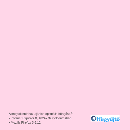
A megtekintéshez ajánlott optimális böngésző:
• Internet Explorer 8, 1024x768 felbontásban,
• Mozilla Firefox 3.6.12