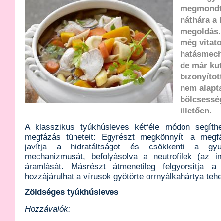
megmondtá
náthára a 
megoldás.
még vitato
hatásmech
de már kut
bizonyítot
nem alapta
bölcsessé
illetően.
A klasszikus tyúkhúsleves kétféle módon segíthe
megfázás tüneteit: Egyrészt megkönnyíti a megfá
javítja a hidratáltságot és csökkenti a gyu
mechanizmusát, befolyásolva a neutrofilek (az im
áramlását. Másrészt átmenetileg felgyorsítja 
hozzájárulhat a vírusok gyötörte orrnyálkahártya te
Zöldséges tyúkhúsleves
Hozzávalók: