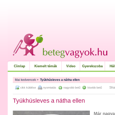
Címlap
Kiemelt témák
Video
Gyerekszoba
Há
Mai kedvencek
>
Tyúkhúsleves a nátha ellen
Sha
cikk küldése
nyomtatás
nagyobb betű
kisebb betű
Tyúkhúsleves a nátha ellen
Már nagya