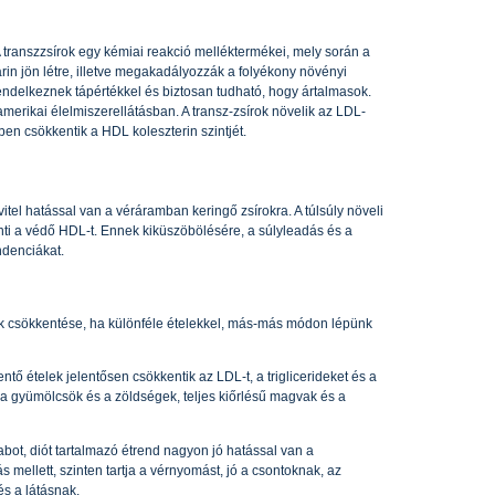
 transzzsírok egy kémiai reakció melléktermékei, mely során a
arin jön létre, illetve megakadályozzák a folyékony növényi
endelkeznek tápértékkel és biztosan tudható, hogy ártalmasok.
 amerikai élelmiszerellátásban. A transz-zsírok növelik az LDL-
zben csökkentik a HDL koleszterin szintjét.
itel hatással van a véráramban keringő zsírokra. A túlsúly növeli
enti a védő HDL-t. Ennek kiküszöbölésére, a súlyleadás és a
ndenciákat.
ek csökkentése, ha különféle ételekkel, más-más módon lépünk
ntő ételek jelentősen csökkentik az LDL-t, a triglicerideket és a
a gyümölcsök és a zöldségek, teljes kiőrlésű magvak és a
abot, diót tartalmazó étrend nagyon jó hatással van a
s mellett, szinten tartja a vérnyomást, jó a csontoknak, az
s a látásnak.