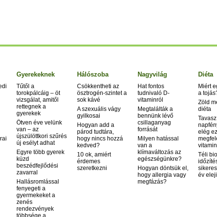
Gyerekeknek
Hálószoba
Nagyvilág
Diéta
edi
Tűtől a
Csökkentheti az
Hat fontos
Miért 
torokpálcáig – öt
ösztrogén-szintet a
tudnivaló D-
a tojás
vizsgálat, amitől
sok kávé
vitaminról
Zöld m
rettegnek a
A szexuális vágy
Megtalálták a
diéta
gyerekek
gyilkosai
bennünk lévő
Tavasz
Ötven éve velünk
csillaganyag
Hogyan add a
napfén
van – az
forrását
párod tudtára,
elég ez
újszülöttkori szűrés
rai
hogy nincs hozzá
Milyen hatással
megfel
új esélyt adhat
kedved?
van a
vitamin
Egyre több gyerek
klímaváltozás az
10 ok, amiért
Téli bi
küzd
egészségünkre?
érdemes
időzíté
beszédfejlődési
szeretkezni
Hogyan döntsük el,
sikeres
zavarral
hogy allergia vagy
év elej
Hallásromlással
megfázás?
fenyegeti a
gyermekeket a
zenés
rendezvények
többsége a