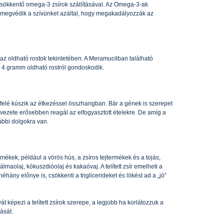
t csökkentő omega-3 zsírok szállításával. Az Omega-3-ak
és megvédik a szívünket azáltal, hogy megakadályozzák az
az oldható rostok tekintetében. A Meramucilban található
i, 4 gramm oldható rostról gondoskodik.
efelé kúszik az étkezéssel összhangban. Bár a gének is szerepet
ezete erősebben reagál az elfogyasztott ételekre. De amíg a
ábbi dolgokra van.
 termékek, például a vörös hús, a zsíros tejtermékek és a tojás,
lmaolaj, kókuszdióolaj és kakaóvaj. A telített zsír emelheti a
néhány előnye is, csökkenti a triglicerideket és lökést ad a „jó”
t képezi a telített zsírok szerepe, a legjobb ha korlátozzuk a
ását.