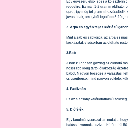
Egy egyszerű első lépés a koleszterin 
reggelire. Ez már, 1-2 gramm oldható r
epret, így még fél gramm hozzáadódik. A
javasolnak, amelyből legalább 5-10 gra
2. Árpa és egyéb teljes kiőrlésű gabo
Mint a zab és zabkorpa, az árpa és más 
kockázatát, elsősorban az oldható rosto
3.Bab
A bab különösen gazdag az oldható ros
hosszabb ideig tartó jóllakottság érzet
babot. Nagyon bőséges a választási leh
csicseriborsó, mind nagyon sokféle, kü
4. Padlizsán
Ez az alacsony kalóriatartalmú zöldség 
5. Diófélék
Egy tanulmánysorozat azt mutatja, hogy
hatással vannak a szívre. Körülbelül 5