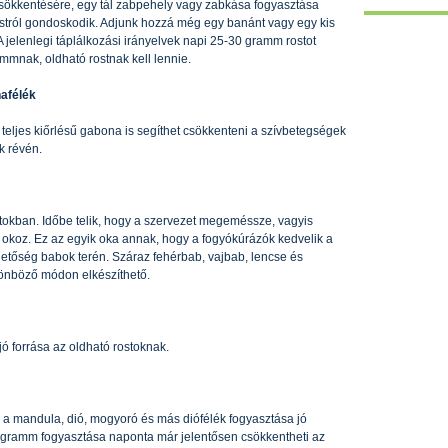
csökkentésére, egy tál zabpehely vagy zabkása fogyasztása
ostról gondoskodik. Adjunk hozzá még egy banánt vagy egy kis
 jelenlegi táplálkozási irányelvek napi 25-30 gramm rostot
mmnak, oldható rostnak kell lennie.
nafélék
teljes kiőrlésű gabona is segíthet csökkenteni a szívbetegségek
k révén.
tokban. Időbe telik, hogy a szervezet megeméssze, vagyis
et okoz. Ez az egyik oka annak, hogy a fogyókúrázók kedvelik a
etőség babok terén. Száraz fehérbab, vajbab, lencse és
lönböző módon elkészíthető.
jó forrása az oldható rostoknak.
 a mandula, dió, mogyoró és más diófélék fogyasztása jó
0 gramm fogyasztása naponta már jelentősen csökkentheti az