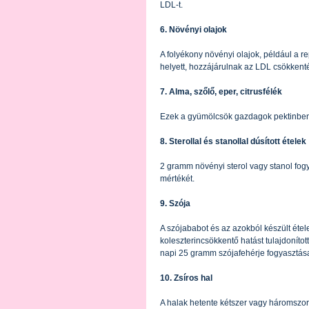
LDL-t.
6. Növényi olajok
A folyékony növényi olajok, például a re
helyett, hozzájárulnak az LDL csökkent
7. Alma, szőlő, eper, citrusfélék
Ezek a gyümölcsök gazdagok pektinben,
8. Sterollal és stanollal dúsított ételek
2 gramm növényi sterol vagy stanol fo
mértékét.
9. Szója
A szójababot és az azokból készült étele
koleszterincsökkentő hatást tulajdoníto
napi 25 gramm szójafehérje fogyasztása,
10. Zsíros hal
A halak hetente kétszer vagy háromszor