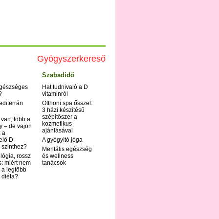
Gyógyszerkereső
Szabadidő
egészséges
Hat tudnivaló a D
?
vitaminról
editerrán
Otthoni spa ősszel:
3 házi készítésű
szépítőszer a
 van, több a
kozmetikus
y – de vajon
ajánlásával
 a
elő D-
A gyógyító jóga
 szinthez?
Mentális egészség
ológia, rossz
és wellness
s: miért nem
tanácsok
 a legtöbb
i diéta?