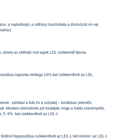
pce, a napraforgó, a sáfrány használata a disznózsír és vaj
éséhez.
 amely az oldható rost egyik LDL csökkentő típusa.
gyasztása naponta mintegy 10%-kal csökkentheti az LDL
knek - például a tofu és a szójatej – korábban jelentős
ttak. Mostani elemzések azt mutatják, hogy a hatás szerényebb,
 5- 6% -kal csökkentheti az LDL-t.
 történő fogyasztása csökkentheti az LDL-t, két módon: az LDL-t