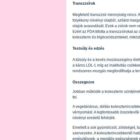
Transzzsírok
Megfelelő transzzsír mennyiség nincs. A
folyékony növényi olajból, szilárd marg
olajok avasodását. Ezek a zsírok nem r
Ezért az FDA tiltotta a transzzsírokat az
koleszterin és trigliceridszinteket, mikö
Testsúly és edzés
A túlsúly és a kevés mozásszegény életv
a káros LDL-t, míg az inaktivitás csökk
rendszeres mozgás megfordíthatja a te
Összegezve
Jobban működik a koleszterin szintjén
fel.
A vegetáriánus, diétás koleszterincsökke
vérnyomást. A legfontosabb összetevők 
növényi eredetű fehérjék.
Emellett a sok gyümölcsöt, zöldséget, b
szervezetre. A koleszterincsökkentő hatá
emésztésnek, a mentális egészségnek é