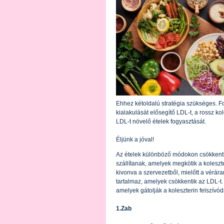
Ehhez kétoldalú stratégia szükséges. F
kialakulását elősegítő LDL-t, a rossz ko
LDL-t növelő ételek fogyasztását.
Éljünk a jóval!
Az ételek különböző módokon csökkenthe
szállítanak, amelyek megkötik a kolesz
kivonva a szervezetből, mielőtt a vérára
tartalmaz, amelyek csökkentik az LDL-t.
amelyek gátolják a koleszterin felszívó
1.Zab