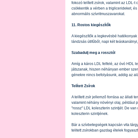
fokozó telített zsírok, valamint az LDL-
csökkentik a vérben a triglicerideket, 
abnormális szívritmuszavarokat.
11. Rostos kiegészítők
A kiegészítők a legkevésbé hatékonyak 
lándzsás útifűből, napi két teáskanálny
Szabadulj meg a rossztól
Amíg a káros LDL felfelé, az óvó HDL l
játszanak, hiszen néhányan ember szerv
génekre nincs befolyásunk, addig az al
Telített Zsírok
A telített zsír jellemző forrása az állati
valamint néhány növényi olaj, például pá
"rossz" LDL koleszterin szintjét. De van 
koleszterin szintjének.
Bár a szívbetegségek kapcsán vita tárgyá
telitett zsírokban gazdag ételek fogyaszt