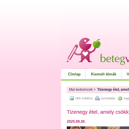
Címlap
Kiemelt témák
V
Mai kedvencek
>
Tizenegy étel, amel
cikk küldése
nyomtatás
nag
Tizenegy étel, amely csökke
2025.09.30.