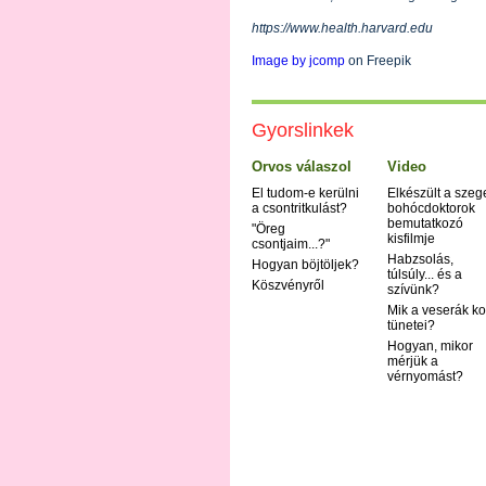
https://www.health.harvard.edu
Image by jcomp
on Freepik
Gyorslinkek
Orvos válaszol
Video
El tudom-e kerülni
Elkészült a szeg
a csontritkulást?
bohócdoktorok
bemutatkozó
"Öreg
kisfilmje
csontjaim...?"
Habzsolás,
Hogyan böjtöljek?
túlsúly... és a
Köszvényről
szívünk?
Mik a veserák ko
tünetei?
Hogyan, mikor
mérjük a
vérnyomást?