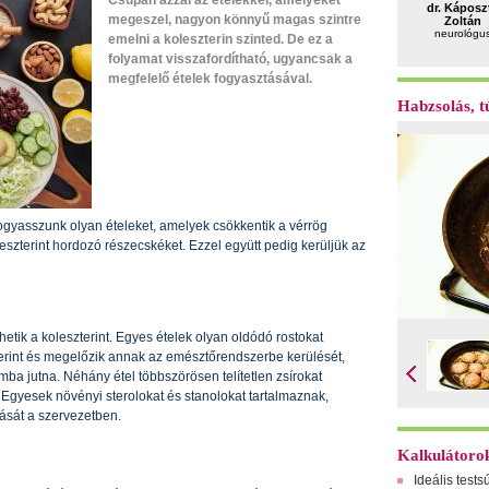
Csupán azzal az ételekkel, amelyeket
dr. Káposz
megeszel, nagyon könnyű magas szintre
Zoltán
neurológu
emelni a koleszterin szinted. De ez a
folyamat visszafordítható, ugyancsak a
megfelelő ételek fogyasztásával.
Habzsolás, tú
ogyasszunk olyan ételeket, amelyek csökkentik a vérrög
leszterint hordozó részecskéket. Ezzel együtt pedig kerüljük az
tik a koleszterint. Egyes ételek olyan oldódó rostokat
terint és megelőzik annak az emésztőrendszerbe kerülését,
mba jutna. Néhány étel többszörösen telítetlen zsírokat
 Egyesek növényi sterolokat és stanolokat tartalmaznak,
dását a szervezetben.
Kalkulátoro
Ideális tests