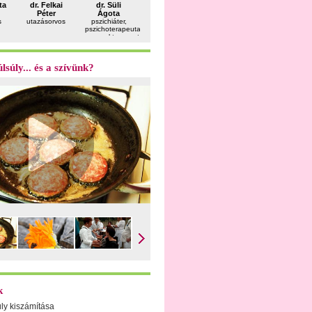
dr. Sahin
ta
dr. Felkai
dr. Süli
dr. Bálint
dr. Apor
Péter
Péter
Ágota
Géza
Péter
gasztroenterológus
s
utazásorvos
pszichiáter,
reumatológus
belgyógyás
pszichoterapeuta,
sportorvo
gyermekterapeuta
lsúly... és a szívünk?
k
úly kiszámítása