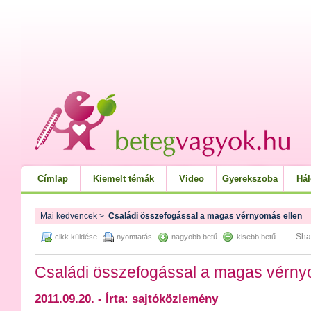
Címlap
Kiemelt témák
Video
Gyerekszoba
Há
Mai kedvencek
>
Családi összefogással a magas vérnyomás ellen
Sha
cikk küldése
nyomtatás
nagyobb betű
kisebb betű
Családi összefogással a magas vérny
2011.09.20. - Írta: sajtóközlemény