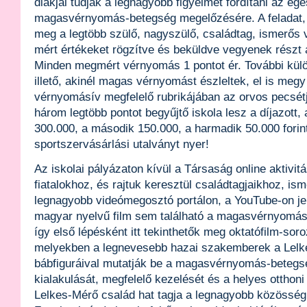
diákjai tudják a legnagyobb figyelmet fordítani az eg
magasvérnyomás-betegség megelőzésére. A feladat,
meg a legtöbb szülő, nagyszülő, családtag, ismerős
mért értékeket rögzítve és beküldve vegyenek részt 
Minden megmért vérnyomás 1 pontot ér. További külön
illető, akinél magas vérnyomást észleltek, el is meg
vérnyomásív megfelelő rubrikájában az orvos pecsétj
három legtöbb pontot begyűjtő iskola lesz a díjazott, 
300.000, a második 150.000, a harmadik 50.000 forin
sportszervásárlási utalványt nyer!
Az iskolai pályázaton kívül a Társaság online aktivitá
fiatalokhoz, és rajtuk keresztül családtagjaikhoz, is
legnagyobb videómegosztó portálon, a YouTube-on je
magyar nyelvű film sem található a magasvérnyomás
így első lépésként itt tekinthetők meg oktatófilm-soro
melyekben a legnevesebb hazai szakemberek a Lelk
bábfiguráival mutatják be a magasvérnyomás-betegs
kialakulását, megfelelő kezelését és a helyes ottho
Lelkes-Mérő család hat tagja a legnagyobb közösségi