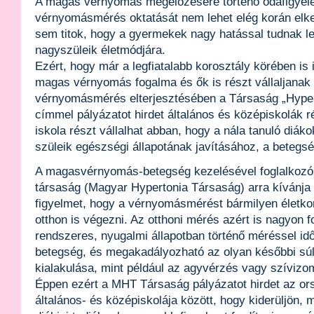
A magas vérnyomás megelőzésére történő odafigyelé
vérnyomásmérés oktatását nem lehet elég korán elke
sem titok, hogy a gyermekek nagy hatással tudnak le
nagyszüleik életmódjára.
Ezért, hogy már a legfiatalabb korosztály körében is 
magas vérnyomás fogalma és ők is részt vállaljanak 
vérnyomásmérés elterjesztésében a Társaság „Hyper
címmel pályázatot hirdet általános és középiskolák 
iskola részt vállalhat abban, hogy a nála tanuló diá
szüleik egészségi állapotának javításához, a beteg
A magasvérnyomás-betegség kezelésével foglalkozó
társaság (Magyar Hypertonia Társaság) arra kívánja r
figyelmet, hogy a vérnyomásmérést bármilyen életkor
otthon is végezni. Az otthoni mérés azért is nagyon f
rendszeres, nyugalmi állapotban történő méréssel id
betegség, és megakadályozható az olyan későbbi s
kialakulása, mint például az agyvérzés vagy szívizom
Éppen ezért a MHT Társaság pályázatot hirdet az o
általános- és középiskolája között, hogy kiderüljön, 