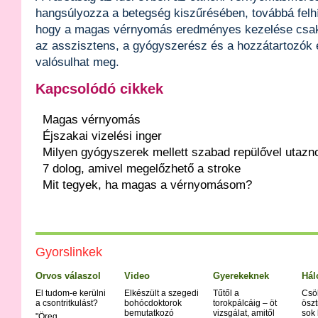
hangsúlyozza a betegség kiszűrésében, továbbá felhív
hogy a magas vérnyomás eredményes kezelése csaki
az asszisztens, a gyógyszerész és a hozzátartozók
valósulhat meg.
Kapcsolódó cikkek
Magas vérnyomás
Éjszakai vizelési inger
Milyen gyógyszerek mellett szabad repülővel utaz
7 dolog, amivel megelőzhető a stroke
Mit tegyek, ha magas a vérnyomásom?
Gyorslinkek
Orvos válaszol
Video
Gyerekeknek
Hál
El tudom-e kerülni
Elkészült a szegedi
Tűtől a
Csö
a csontritkulást?
bohócdoktorok
torokpálcáig – öt
öszt
bemutatkozó
vizsgálat, amitől
sok
"Öreg