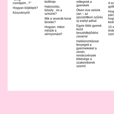
kisfilmje
rettegnek a
csontjaim...?"
A sz
gyerekek
Habzsolás,
gyil
Hogyan böjtöljek?
túlsúly... és a
Ötven éve velünk
Hog
Köszvényről
szívünk?
van – az
páro
újszülöttkori szűrés
Mik a veserák korai
hog
új esélyt adhat
tünetei?
ked
Egyre több gyerek
Hogyan, mikor
10 o
küzd
mérjük a
érd
beszédfejlődési
vérnyomást?
szer
zavarral
Hallásromlással
fenyegeti a
gyermekeket a
zenés
rendezvények
többsége a
szakemberek
szerint