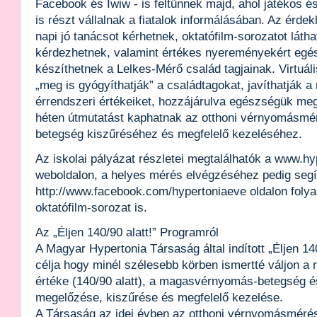
Facebook és Iwiw - is feltűnnek majd, ahol játékos é
is részt vállalnak a fiatalok informálásában. Az érdek
napi jó tanácsot kérhetnek, oktatófilm-sorozatot láth
kérdezhetnek, valamint értékes nyereményekért egés
készíthetnek a Lelkes-Mérő család tagjainak. Virtuál
„meg is gyógyíthatják” a családtagokat, javíthatják a
érrendszeri értékeiket, hozzájárulva egészségük m
héten útmutatást kaphatnak az otthoni vérnyomásmé
betegség kiszűréséhez és megfelelő kezeléséhez.
Az iskolai pályázat részletei megtalálhatók a www.hy
weboldalon, a helyes mérés elvégzéséhez pedig segít
http://www.facebook.com/hypertoniaeve oldalon fol
oktatófilm-sorozat is.
Az „Éljen 140/90 alatt!” Programról
A Magyar Hypertonia Társaság által indított „Éljen 14
célja hogy minél szélesebb körben ismertté váljon a
értéke (140/90 alatt), a magasvérnyomás-betegség
megelőzése, kiszűrése és megfelelő kezelése.
A Társaság az idei évben az otthoni vérnyomásméré