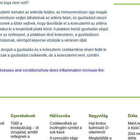
mi baja nem volt?
szterin behatol az artériák falába, az immunrendszer úgy reagál
endszer sejtjei áthatolnak az artéria falán, és gyulladást okozó
ek a többi sejtnek, hogy távolítsák el a koleszterint az artéria
akul ki a lerakódott plakk körül. A plakkon belüli gyulladás végül
r az szétreped, a plakkban lévő koleszterin, a gyulladásos
zúdulnak, vérrögöt képezve elzárják a véráram útját.
n drogok a gyulladás és a koleszterin csökkentése révén fejtik ki
sak a gyulladást csökkentik, de a koleszterint nem, szintén
/diseases-and-conditions/how-does-inflammation-increase-the-
Gyerekeknek
Hálószoba
Nagyvilág
Diéta
edi
Tűtől a
Csökkentheti az
Hat fontos
Miért 
torokpálcáig – öt
ösztrogén-szintet a
tudnivaló D-
a tojás
vizsgálat, amitől
sok kávé
vitaminról
Zöld m
rettegnek a
A szexuális vágy
Megtalálták a
diéta