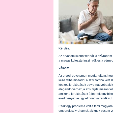
Kérdés:
Az orvosom szerint fennáll a szívroham 
a magas koleszterinszintről, és a vérn
Válasz:
Az orvosi egyetemen megtanultam, hogy 
kezd felhalmozódni a szívizomba vért szá
képzett lerakódások egyre nagyobbak l
elegendő vérhez, a szív fájdalmasan felk
amikor a lerakódások átlépnek egy bizon
eredményezve. Így elmondva rendkívül e
Csak egy probléma volt a fenti magyaráz
emberek szívrohamot, akiknek sosem vol