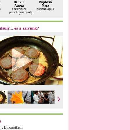
dr. Sahin
e
dr. Süli
Bujdosó
dr. Felkai
dr. Kósa
Péter
Ágota
Mara
Péter
Zsolt
gasztroenterológus
s
pszichiáter,
pszichológus
utazásorvos
szülész-
pszichoterapeuta,
nőgyógyá
gyermekterapeuta
lsúly... és a szívünk?
k
úly kiszámítása