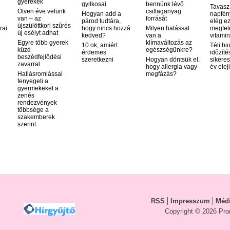
gyerekek
gyilkosai
bennünk lévő
Tavasz
Ötven éve velünk
csillaganyag
Hogyan add a
napfén
van – az
forrását
párod tudtára,
elég ez
újszülöttkori szűrés
rai
hogy nincs hozzá
Milyen hatással
megfel
új esélyt adhat
kedved?
van a
vitamin
Egyre több gyerek
klímaváltozás az
10 ok, amiért
Téli bi
küzd
egészségünkre?
érdemes
időzíté
beszédfejlődési
szeretkezni
Hogyan döntsük el,
sikeres
zavarral
hogy allergia vagy
év elej
Hallásromlással
megfázás?
fenyegeti a
gyermekeket a
zenés
rendezvények
többsége a
szakemberek
szerint
RSS
Impresszum
Médi
Copyright © 2026 Pro