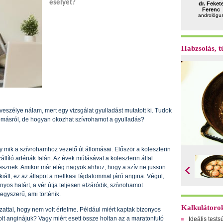
esélyét?
dr. Feket
Ferenc
andrológu
Habzsolás, tú
veszélye nálam, mert egy vizsgálat gyulladást mutatott ki. Tudok
yomásról, de hogyan okozhat szívrohamot a gyulladás?
mik a szívrohamhoz vezető út állomásai. Először a koleszterin
llító artériák falán. Az évek múlásával a koleszterin által
esznek. Amikor már elég nagyok ahhoz, hogy a szív ne jusson
iált, ez az állapot a mellkasi fájdalommal járó angina. Végül,
yos határt, a vér útja teljesen elzáródik, szívrohamot
gyszerű, ami történik.
Kalkulátoro
attal, hogy nem volt értelme. Például miért kaptak bizonyos
t anginájuk? Vagy miért esett össze holtan az a maratonfutó
Ideális tests