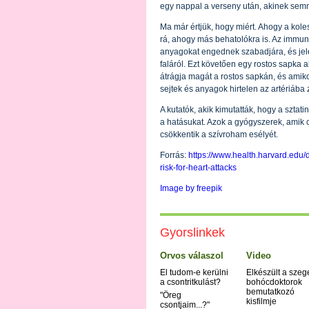
egy nappal a verseny után, akinek sem
Ma már értjük, hogy miért. Ahogy a kole
rá, ahogy más behatolókra is. Az immunr
anyagokat engednek szabadjára, és jelezn
faláról. Ezt követően egy rostos sapka al
átrágja magát a rostos sapkán, és amiko
sejtek és anyagok hirtelen az artériába 
A kutatók, akik kimutatták, hogy a sztati
a hatásukat. Azok a gyógyszerek, amik c
csökkentik a szívroham esélyét.
Forrás:
https://www.health.harvard.edu
risk-for-heart-attacks
Image by freepik
Gyorslinkek
Orvos válaszol
Video
El tudom-e kerülni
Elkészült a szeg
a csontritkulást?
bohócdoktorok
bemutatkozó
"Öreg
kisfilmje
csontjaim...?"