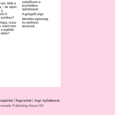
szépítőszer a
 van, több a
kozmetikus
y – de vajon
ajánlásával
 a
elő D-
A gyógyító jóga
 szinthez?
Mentális egészség
ológia, rossz
és wellness
s: miért nem
tanácsok
 a legtöbb
i diéta?
aajánlat
Kapcsolat
Jogi nyilatkozat
menade Publishing House Kft.