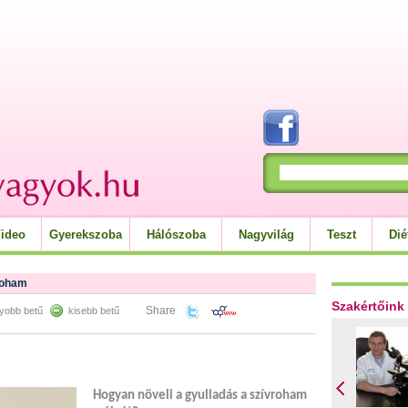
ideo
Gyerekszoba
Hálószoba
Nagyvilág
Teszt
Dié
roham
Szakértőink
Share
yobb betű
kisebb betű
Hogyan növeli a gyulladás a szívroham