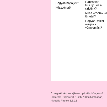
Habzsolás,
Hogyan böjtöljek?
túlsúly... és a
Köszvényről
szívünk?
Mik a veserák ko
tünetei?
Hogyan, mikor
mérjük a
vérnyomást?
A megtekintéshez ajánlott optimális böngésző:
• Internet Explorer 8, 1024x768 felbontásban,
• Mozilla Firefox 3.6.12