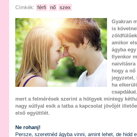
Címkék:
férfi
nő
szex
Gyakran mé
is követne
zöldfülűek
amikor els
ágyba egy 
Ilyenkor 
naivitásra 
hogy a nő
jegyzetel,
ha elkerül
csapdákat.
mert a felmérések szerint a hölgyek mintegy kéth
nagy súllyal esik a latba a kapcsolat jövőjét illetőe
első együttlét.
Ne rohanj!
Persze, szeretnéd ágyba vinni, amint lehet, de hidd 