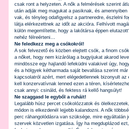
csak ront a helyzeten. A nők a felmérések szerint át
után adják meg magukat a pasiknak, és amennyiben 
vak, és tényleg odafigyelsz a partneredre, észlelni fo
látja elérkezettnek az időt az akcióra. Felhívott mag
külön megemlítette, hogy a lakótársa éppen elutazott
nehéz félreérteni…
Ne feledkezz meg a csókokról!
A sok felvezető és közben elejtett csók, a finom csóko
a nőket, hogy nem kizárólag a bugyijukat akarod leve
mindössze egy hajlandó lefeküdni valakivel úgy, hog
és a hölgyek kétharmada saját bevallása szerint már 
kapcsolatról azért, mert elégedetlennek bizonyult az
kell konzervatívnak lenned ezen a téren, kísérletezhe
csak annyi: csináld, és fektess rá kellő hangsúlyt!
Ne szaggasd le egyből a ruháit!
Legalább húsz percet csókolózzatok és ölelkezzetek,
módon is elkezdenél lejjebb kalandozni. A nők többsé
perc ráhangolódásra van szüksége, mire egyáltalán j
szervek közvetlen izgatása. Így ha megduplázod ezt