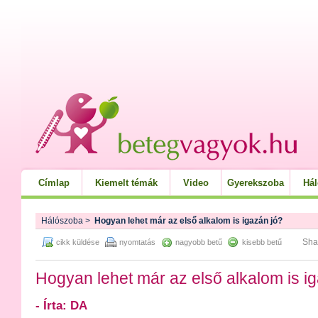
Címlap
Kiemelt témák
Video
Gyerekszoba
Há
Hálószoba
>
Hogyan lehet már az első alkalom is igazán jó?
Sha
cikk küldése
nyomtatás
nagyobb betű
kisebb betű
Hogyan lehet már az első alkalom is i
- Írta: DA