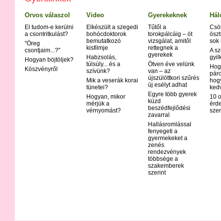
Orvos válaszol
Video
Gyerekeknek
Hál
El tudom-e kerülni
Elkészült a szegedi
Tűtől a
Csö
a csontritkulást?
bohócdoktorok
torokpálcáig – öt
öszt
bemutatkozó
vizsgálat, amitől
sok
"Öreg
kisfilmje
rettegnek a
csontjaim...?"
A sz
gyerekek
Habzsolás,
gyil
Hogyan böjtöljek?
túlsúly... és a
Ötven éve velünk
Hog
Köszvényről
szívünk?
van – az
páro
újszülöttkori szűrés
Mik a veserák korai
hog
új esélyt adhat
tünetei?
ked
Egyre több gyerek
Hogyan, mikor
10 o
küzd
mérjük a
érd
beszédfejlődési
vérnyomást?
szer
zavarral
Hallásromlással
fenyegeti a
gyermekeket a
zenés
rendezvények
többsége a
szakemberek
szerint