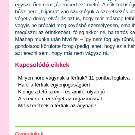
egyszerűen nem „úriemberhez” méltó. A nők többségé
húsz perc „bújásra” van szükségük a szeretkezés utá
véget a dolog: elvárják azt is, hogy már másnap felhí
vagyis ne próbáld meg kevésbé személyesen, email
megúszni az érintkezést, főleg akkor ne, ha tartós ka
Másnap munka után hívd fel – így nem fog úgy tűnni
gondolatod körülötte forog (pedig lehet, hogy ez a he
azt érezni sem, hogy már nem vágysz rá.
Kapcsolódó cikkek
Milyen nőre vágynak a férfiak? 11 pontba foglalva
Harc a férfiak egyenjogúságáért
Kiengesztelő szex – és amitől olyan jó
A szex sem ér véget az orgazmussal
Mit szeretnek a férfiak az ágyban?
Gyorslinkek