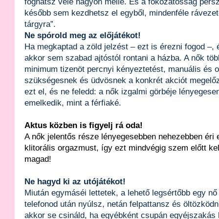
foghatsz vele nagyon mellé. És a fokozatosság persz
később sem kezdhetsz el egyből, mindenféle rávezeté
tárgyra”.
Ne spórold meg az előjátékot!
Ha megkaptad a zöld jelzést – ezt is érezni fogod –, é
akkor sem szabad ajtóstól rontani a házba. A nők tö
minimum tizenöt percnyi kényeztetést, manuális és orá
szükségesnek és üdvösnek a konkrét akciót megelő
ezt el, és ne feledd: a nők izgalmi görbéje lényege
emelkedik, mint a férfiaké.
Aktus közben is figyelj rá oda!
A nők jelentős része lényegesebben nehezebben éri el
klitorális orgazmust, így ezt mindvégig szem előtt kell
magad!
Ne hagyd ki az utójátékot!
Miután egymáséi lettetek, a lehető legsértőbb egy n
telefonod után nyúlsz, netán felpattansz és öltözköd
akkor se csináld, ha egyébként csupán egyéjszakás 