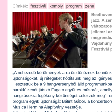
Címkék:
fesztivál
komoly
program
zene
Beethoven
jazz. A ze
változato
jellemzi a
megrende
Vajdahuny
Fesztivál 
„A nehezedő körülmények arra ösztönöznek bennünk
újdonságokat, új rétegeket hódítsunk meg az igényes
illesztettük be a 9 hangversenyből álló programunkba 
barokk’ zenét játszó Fugato együttes műsorát, amelly
hangzásokra fogékony közönséget célozzuk meg”- eme
program egyik újdonságát Bálint Gábor, a koncertsor
Musica Hermina Alapítvány vezetője.