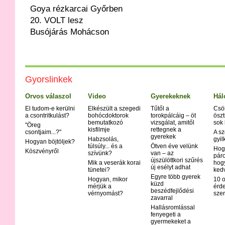
Goya rézkarcai Győrben
20. VOLT lesz
Busójárás Mohácson
Gyorslinkek
Orvos válaszol
Video
Gyerekeknek
Hál
El tudom-e kerülni
Elkészült a szegedi
Tűtől a
Csö
a csontritkulást?
bohócdoktorok
torokpálcáig – öt
öszt
bemutatkozó
vizsgálat, amitől
sok
"Öreg
kisfilmje
rettegnek a
csontjaim...?"
A sz
gyerekek
Habzsolás,
gyil
Hogyan böjtöljek?
túlsúly... és a
Ötven éve velünk
Hog
Köszvényről
szívünk?
van – az
páro
újszülöttkori szűrés
Mik a veserák korai
hog
új esélyt adhat
tünetei?
ked
Egyre több gyerek
Hogyan, mikor
10 o
küzd
mérjük a
érd
beszédfejlődési
vérnyomást?
szer
zavarral
Hallásromlással
fenyegeti a
gyermekeket a