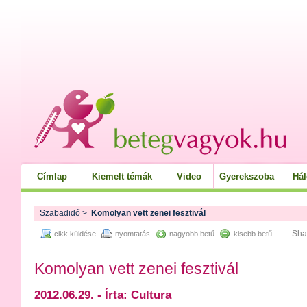
Címlap
Kiemelt témák
Video
Gyerekszoba
Há
Szabadidő
>
Komolyan vett zenei fesztivál
Sha
cikk küldése
nyomtatás
nagyobb betű
kisebb betű
Komolyan vett zenei fesztivál
2012.06.29. - Írta: Cultura