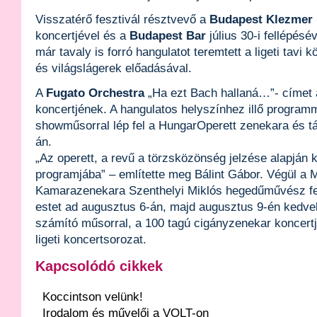
Visszatérő fesztivál résztvevő a
Budapest Klezmer
koncertjével és a
Budapest Bar
július 30-i fellépésé
már tavaly is forró hangulatot teremtett a ligeti tavi k
és világslágerek előadásával.
A
Fugato Orchestra
„Ha ezt Bach hallaná…”- címet ad
koncertjének. A hangulatos helyszínhez illő programm
showműsorral lép fel a HungarOperett zenekara és t
án.
„Az operett, a revű a törzsközönség jelzése alapján ke
programjába” – említette meg Bálint Gábor. Végül a 
Kamarazenekara Szenthelyi Miklós hegedűművész fel
estet ad augusztus 6-án, majd augusztus 9-én kedve
számító műsorral, a 100 tagú cigányzenekar koncertj
ligeti koncertsorozat.
Kapcsolódó cikkek
Koccintson velünk!
Irodalom és művelői a VOLT-on