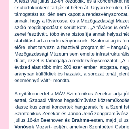
A fesztivál július 12-én kezdődik, és a koncerteket h
csütörtökönként tartják öt héten át. Ugyan kerületi, f
támogatást az idén sem kapott a rendezvénysorozat,
annak, hogy a fővárossal és a Mezőgazdasági Múze
szóló megállapodást sikerült kötni. „A főváros is érté
zenei fesztivált, több évre biztosítja annak helyszíné
stabilitást ad a rendezvényünknek. Szakmailag is fon
előre lehet tervezni a fesztivál programját” – hangsú
Mezőgazdasági Múzeum sem emelte infrastrukturális
díjait, ezzel is támogatja a rendezvénysorozatot. „A l
évtized alatt több mint 200 ezer ember látogatta, nagy
arányban külföldiek és hazaiak, a sorozat tehát jelent
eseménnyé vált”- mondta.
A nyitókoncertet a MÁV Szimfonikus Zenekar adja jú
esttel, Szabadi Vilmos hegedűművész közreműködés
klasszikus zenei koncertek hangzanak fel a Szent Ist
Szimfonikus Zenekar és Jandó Jenő zongoraművés
július 16-án Beethoven és
Brahms
-esten, majd júliu
Vonósok
Mozart- estjén, amelyen Szentpéteri Gabriel