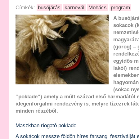
Címkék:
busójárás
karnevál
Mohács
program
A busójár
sokacok (
nemzetisé
magyarázat
(görög) – 
rendelkező
egyidős mú
lakói) ren
elemekben
hagyomán
(sokac nye
“poklade”) amely a múlt század első harmadától 
idegenforgalmi rendezvény is, melyre tízezrek láto
minden részéből.
Maszkban riogató poklade
A sokácok messze földön híres farsangi fesztiválját