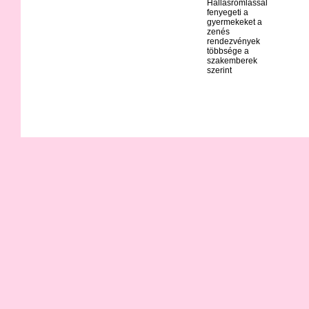
Hallásromlással
fenyegeti a
gyermekeket a
zenés
rendezvények
többsége a
szakemberek
szerint