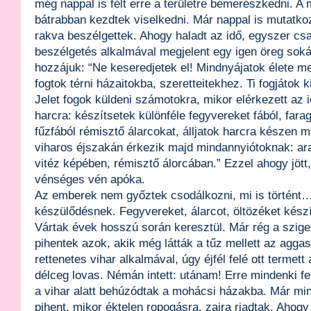
még nappal is félt erre a területre bemerészkedni. A
bátrabban kezdtek viselkedni. Már nappal is mutatkoz
rakva beszélgettek. Ahogy haladt az idő, egyszer csak
beszélgetés alkalmával megjelent egy igen öreg soká
hozzájuk: “Ne keseredjetek el! Mindnyájatok élete me
fogtok térni házaitokba, szeretteitekhez. Ti fogjátok 
Jelet fogok küldeni számotokra, mikor elérkezett az i
harcra: készítsetek különféle fegyvereket fából, far
fűzfából rémisztő álarcokat, álljatok harcra készen m
viharos éjszakán érkezik majd mindannyiótoknak: ara
vitéz képében, rémisztő álorcában.” Ezzel ahogy jött, 
vénséges vén apóka.
Az emberek nem győztek csodálkozni, mi is történt
készülődésnek. Fegyvereket, álarcot, öltözéket készí
Vártak évek hosszú során keresztül. Már rég a szige
pihentek azok, akik még látták a tűz mellett az agga
rettenetes vihar alkalmával, úgy éjfél felé ott termet
délceg lovas. Némán intett: utánam! Erre mindenki fe
a vihar alatt behúzódtak a mohácsi házakba. Már mi
pihent, mikor éktelen ropogásra, zajra riadtak. Ahogy 