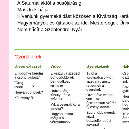
A Saturnáliáktól a busójárásig
Maszkok bálja
Kívánjunk gyermekáldást közösen a Kívánság Kará
Hagyományok és újítások az idei Mesterségek Ünn
Nem hűsít a Szentendrei Nyár
Gyorslinkek
Orvos válaszol
Video
Gyerekeknek
Hál
El tudom-e kerülni
Elkészült a szegedi
Tűtől a
Csö
a csontritkulást?
bohócdoktorok
torokpálcáig – öt
öszt
bemutatkozó
vizsgálat, amitől
sok
"Öreg
kisfilmje
rettegnek a
csontjaim...?"
A sz
gyerekek
Habzsolás,
gyil
Hogyan böjtöljek?
túlsúly... és a
Ötven éve velünk
Hog
Köszvényről
szívünk?
van – az
páro
újszülöttkori szűrés
Mik a veserák korai
hog
új esélyt adhat
tünetei?
ked
Egyre több gyerek
Hogyan, mikor
10 o
küzd
mérjük a
érd
beszédfejlődési
vérnyomást?
szer
zavarral