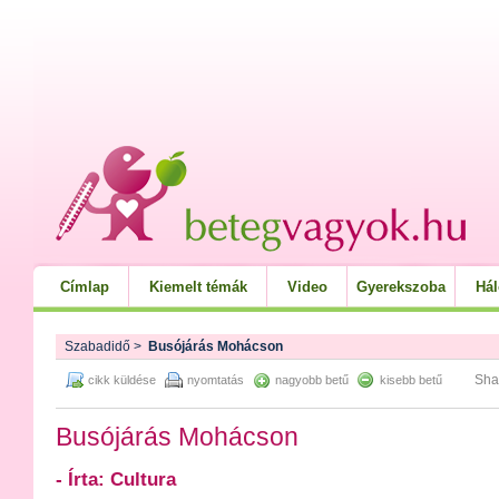
Címlap
Kiemelt témák
Video
Gyerekszoba
Há
Szabadidő
>
Busójárás Mohácson
Sha
cikk küldése
nyomtatás
nagyobb betű
kisebb betű
Busójárás Mohácson
- Írta: Cultura