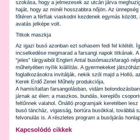
szokása, hogy a jelmezesek az utcán járva meghuzigá
haját, hogy az minél hosszabbra nőjön. Az ünnepség 
főtéren a férfiak viaskodni kezdenek egymás között, 
avatás jelképe volt.
Titkok maszkja
Az igazi busó azonban ezt sohasem fedi fel kilétét. Íg
incselkedése megmarad a farsangi napok titkának. A
“jeles” tárgyaiból Englert Antal busómaszkfaragó né
műhelyében nyílik kiállítás. A gyermekeket játszóhá
foglalkozásokra invitálják, nekik szól majd a Holló, 
Kerek Erdő Zenei Műhely produkciója.
A hamisítatlan farsangolásban, vidám bolondozásban 
járnak az élen: a maszkos, bundás, kereplős csopor
feltűnnek valahol. Önálló programjaik keretében les
busó táncház, vigasság, bortúra busókkal, továbbá 
felvonulás is. A részletes program a busójárás honla
Kapcsolódó cikkek