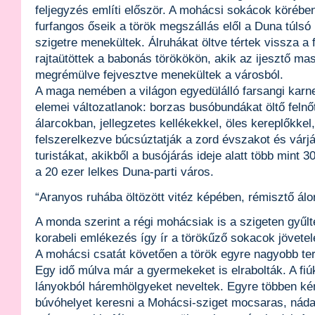
feljegyzés említi először. A mohácsi sokácok körében
furfangos őseik a török megszállás elől a Duna túlsó
szigetre menekültek. Álruhákat öltve tértek vissza a 
rajtaütöttek a babonás törökökön, akik az ijesztő ma
megrémülve fejvesztve menekültek a városból.
A maga nemében a világon egyedülálló farsangi karnev
elemei változatlanok: borzas busóbundákat öltő felnőt
álarcokban, jellegzetes kellékekkel, öles kereplőkke
felszerelkezve búcsúztatják a zord évszakot és várj
turistákat, akikből a busójárás ideje alatt több mint 3
a 20 ezer lelkes Duna-parti város.
“Aranyos ruhába öltözött vitéz képében, rémisztő ál
A monda szerint a régi mohácsiak is a szigeten gyűl
korabeli emlékezés így ír a törökűző sokacok jövetelé
A mohácsi csatát követően a török egyre nagyobb terü
Egy idő múlva már a gyermekeket is elrabolták. A fiúk
lányokból háremhölgyeket neveltek. Egyre többen ké
búvóhelyet keresni a Mohácsi-sziget mocsaras, náda