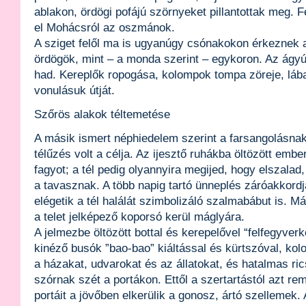
ablakon, ördögi pofájú szörnyeket pillantottak meg. 
el Mohácsról az oszmánok.
A sziget felől ma is ugyanúgy csónakokon érkeznek 
ördögök, mint – a monda szerint – egykoron. Az ágyú
had. Kereplők ropogása, kolompok tompa zöreje, láb
vonulásuk útját.
Szőrös alakok téltemetése
A másik ismert néphiedelem szerint a farsangolásnak
télűzés volt a célja. Az ijesztő ruhákba öltözött emb
fagyot; a tél pedig olyannyira megijed, hogy elszala
a tavasznak. A több napig tartó ünneplés záróakkord
elégetik a tél halálát szimbolizáló szalmabábut is. 
a telet jelképező koporsó kerül máglyára.
A jelmezbe öltözött bottal és kerepelővel “felfegyver
kinéző busók ”bao-bao” kiáltással és kürtszóval, kol
a házakat, udvarokat és az állatokat, és hatalmas ri
szórnak szét a portákon. Ettől a szertartástól azt re
portáit a jövőben elkerülik a gonosz, ártó szellemek.