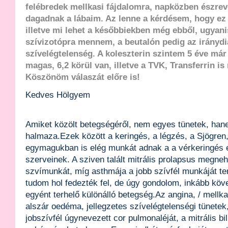
felébredek mellkasi fájdalomra, napközben észre
dagadnak a lábaim. Az lenne a kérdésem, hogy ez
illetve mi lehet a későbbiekben még ebből, ugyan
szívizotópra mennem, a beutalón pedig az irányd
szívelégtelenség. A koleszterin szintem 5 éve má
magas, 6,2 körül van, illetve a TVK, Transferrin i
Köszönöm válaszát előre is!
Kedves Hölgyem
Amiket közölt betegségéről, nem egyes tünetek, han
halmaza.Ezek között a keringés, a légzés, a Sjögren,
egymagukban is elég munkát adnak a a vérkeringés é
szerveinek. A sziven talált mitrális prolapsus megneh
szvímunkát, míg asthmája a jobb szívfél munkáját ter
tudom hol fedezték fel, de úgy gondolom, inkább kö
egyént terhelő különálló betegség.Az angina, / mellka
alszár oedéma, jellegzetes szívelégtelenségi tünete
jobszívfél úgynevezett cor pulmonaléját, a mitrális bi