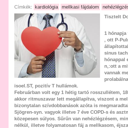
Címkék:
kardiológia
mellkasi fájdalom
nehézlégzé
Tisztelt D
1 hónapja
, ott P-Pu
állapított
sinus tach
hónappal e
n,:ott a mi
vannak me
prolabálna
isoel.ST, pozitív T hullámok.
Februárban volt egy 1 hétig tartó rosszullétem, 18
akkor ritmuszavar lett megállapítva, viszont a me
bizonytalan szívdobbanások azóta is megmaradtak
Sjögren-syn. vagyok illetve 7 éve COPD-s és aszt
közepesen súlyos. Sűrűn van nehézlégzésem, mind
nélkül, illetve folyamatosan fáj a mellkasom, éjs