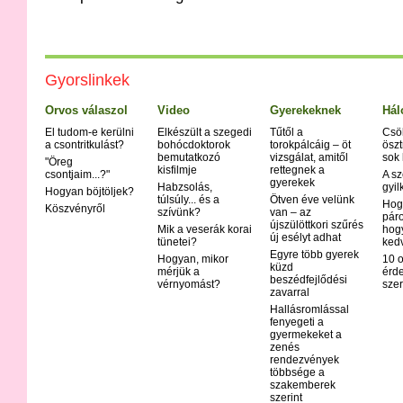
Gyorslinkek
Orvos válaszol
Video
Gyerekeknek
Hál
El tudom-e kerülni
Elkészült a szegedi
Tűtől a
Csö
a csontritkulást?
bohócdoktorok
torokpálcáig – öt
öszt
bemutatkozó
vizsgálat, amitől
sok
"Öreg
kisfilmje
rettegnek a
csontjaim...?"
A sz
gyerekek
Habzsolás,
gyil
Hogyan böjtöljek?
túlsúly... és a
Ötven éve velünk
Hog
Köszvényről
szívünk?
van – az
páro
újszülöttkori szűrés
Mik a veserák korai
hog
új esélyt adhat
tünetei?
ked
Egyre több gyerek
Hogyan, mikor
10 o
küzd
mérjük a
érd
beszédfejlődési
vérnyomást?
szer
zavarral
Hallásromlással
fenyegeti a
gyermekeket a
zenés
rendezvények
többsége a
szakemberek
szerint