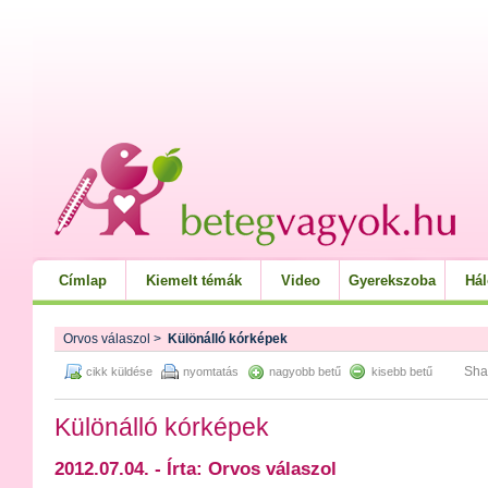
Címlap
Kiemelt témák
Video
Gyerekszoba
Há
Orvos válaszol
>
Különálló kórképek
Sha
cikk küldése
nyomtatás
nagyobb betű
kisebb betű
Különálló kórképek
2012.07.04. - Írta: Orvos válaszol