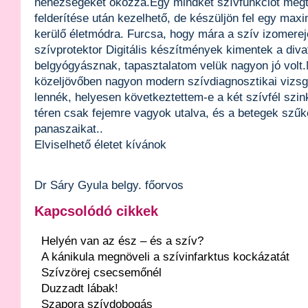
nehézségeket okozza.Egy mindkét szívfunkciót megt
felderítése után kezelhető, de készüljön fel egy max
kerülő életmódra. Furcsa, hogy mára a szív izomerejé
szívprotektor Digitális készítmények kimentek a diva
belgyógyásznak, tapasztalatom velük nagyon jó volt.M
közeljövőben nagyon modern szívdiagnosztikai vizsgá
lennék, helyesen következtettem-e a két szívfél szin
téren csak fejemre vagyok utalva, és a betegek szű
panaszaikat..
Elviselhető életet kívánok
Dr Sáry Gyula belgy. főorvos
Kapcsolódó cikkek
Helyén van az ész – és a szív?
A kánikula megnöveli a szívinfarktus kockázatát
Szívzörej csecsemőnél
Duzzadt lábak!
Szapora szívdobogás