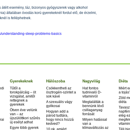
 átélt esemény, láz, bizonyos gyógyszerek vagy alkohol
ia) általában óvodás korú gyerekeknél fordul elő, de érzelmi,
nél is felléphetnek.
s/understanding-sleep-problems-basics
Gyerekeknek
Hálószoba
Nagyvilág
Diéta
edi
Tűtől a
Csökkentheti az
Hat fontos
Miért 
torokpálcáig – öt
ösztrogén-szintet a
tudnivaló D-
a tojás
vizsgálat, amitől
sok kávé
vitaminról
Zöld m
rettegnek a
A szexuális vágy
Megtalálták a
diéta
gyerekek
gyilkosai
bennünk lévő
Tavasz
Ötven éve velünk
csillaganyag
Hogyan add a
napfén
van – az
forrását
párod tudtára,
elég ez
újszülöttkori szűrés
rai
hogy nincs hozzá
Milyen hatással
megfel
új esélyt adhat
kedved?
van a
vitamin
Egyre több gyerek
klímaváltozás az
10 ok, amiért
Téli bi