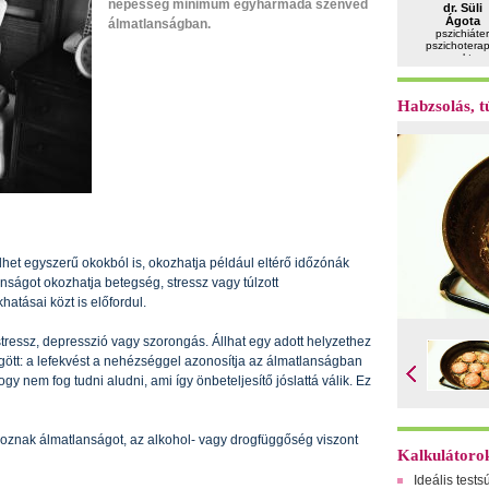
népesség minimum egyharmada szenved
dr. Süli
Ágota
álmatlanságban.
pszichiáter
pszichotera
gyermektera
Habzsolás, tú
het egyszerű okokból is, okozhatja például eltérő időzónák
tlanságot okozhatja betegség, stressz vagy túlzott
atásai közt is előfordul.
tressz, depresszió vagy szorongás. Állhat egy adott helyzethez
gött: a lefekvést a nehézséggel azonosítja az álmatlanságban
gy nem fog tudni aludni, ami így önbeteljesítő jóslattá válik. Ez
okoznak álmatlanságot, az alkohol- vagy drogfüggőség viszont
Kalkulátoro
Ideális tests