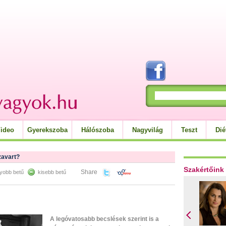
ideo
Gyerekszoba
Hálószoba
Nagyvilág
Teszt
Dié
zavart?
Szakértőink
Share
yobb betű
kisebb betű
A legóvatosabb becslések szerint is a