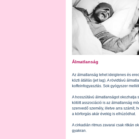
Álmatlanság
Az álmatlanság lehet ideiglenes és ered
közti átállás (jet lag). A rövidtávú álma
koffeinfogyasztás. Sok gyógyszer mellékh
A hosszútávú álmatlanságot okozhatja s
kötött asszociáció is az álmatlanság mö
szenvedő személy, illetve arra számít, ho
a körforgás akár évekig is elhúzódhat.
A cirkadián ritmus zavarai csak ritkán 
gyakran.