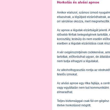
Horkolás és alvási apnoe
Amikor elalszol, számos izmod nyugalmi
ellazulnak, a légútjaid elzáródhatnak, a
orr sérülése okozza, mert megnehezítik 
Az apnoe a légutak elzártságát jelenti. 
idősebb férfiak betegségének tartották
korosztály, testsúly és nem esetén előfo
esetben a légutak elzáródása csak részl
A vér oxigénszintjének csökkenése, amit
tartottak, előfordulhat ugyan, de általáb
nem tudja elhagyni a légutakat.
Az alkoholfogyasztás rontja az obstruktív
felelős izmokat.
Az alvási apnoe egy ritka fajtája, a cen
vagy egyáltalán nem tud kommunikálni a
elmaradhat.
Teljes biztonsággal csak fül-orr-gégész 
illetve horkolásod mögött.