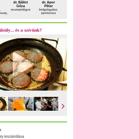
dr. Sahi
dr. Bálint
dr. Apor
Bujdosó
dr. Felkai
Péter
Géza
Péter
Mara
Péter
gasztroente
,
reumatológus
belgyógyász,
pszichológus
utazásorvos
peuta,
sportorvos
peuta
lsúly... és a szívünk?
k
úly kiszámítása