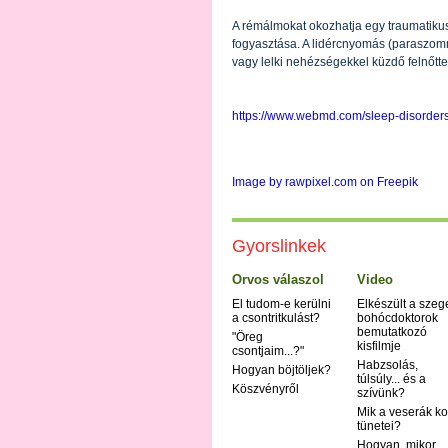
A rémálmokat okozhatja egy traumatikus
fogyasztása. A lidércnyomás (paraszomn
vagy lelki nehézségekkel küzdő felnőttek
https://www.webmd.com/sleep-disorder
Image by rawpixel.com on Freepik
Gyorslinkek
Orvos válaszol
Video
El tudom-e kerülni
Elkészült a szeg
a csontritkulást?
bohócdoktorok
bemutatkozó
"Öreg
kisfilmje
csontjaim...?"
Habzsolás,
Hogyan böjtöljek?
túlsúly... és a
Köszvényről
szívünk?
Mik a veserák ko
tünetei?
Hogyan, mikor