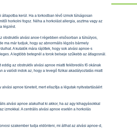
 állapotba kerül. Ha a torkodban lévő izmok túlságosan
mitől horkolni fogsz. Néha a horkolást allergia, asztma vagy az
a légzést.
Az obstruktív alvási anoe-t régebben elsősorban a túlsúlyos,
, de ma már tudjuk, hogy az abnormális légzés bármely
rdulhat. A kutatók mára rájöttek, hogy sok alvási apnoe-s
eges. A legtöbb betegnél a torok belseje szűkebb az átlagosnál.
 eddig az obstruktív alvási apnoe miatti felébredés fő okának
an a valódi indok az, hogy a levegő fizikai akadályoztatás miatt
 alvási apnoe tüneteit, mert ellazítja a légutak nyitvatartásáért
trális alvási apnoe alakulhat ki akkor, ha az agy kihagyásokkal
z izmokkal. A centrális alvási apnoe esetén a horkolás
orvosi szakember tudja eldönteni, mi állhat az alvási apnoe-d,