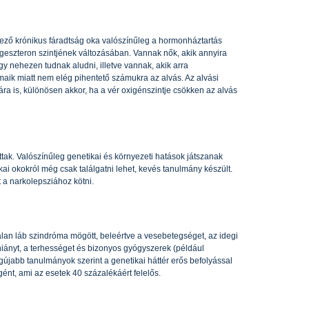
ező krónikus fáradtság oka valószínűleg a hormonháztartás
geszteron szintjének változásában. Vannak nők, akik annyira
y nehezen tudnak aludni, illetve vannak, akik arra
aik miatt nem elég pihentető számukra az alvás. Az alvási
ra is, különösen akkor, ha a vér oxigénszintje csökken az alvás
ttak. Valószínűleg genetikai és környezeti hatások játszanak
kai okokról még csak találgatni lehet, kevés tanulmány készült.
 a narkolepsziához kötni.
alan láb szindróma mögött, beleértve a vesebetegséget, az idegi
hiányt, a terhességet és bizonyos gyógyszerek (például
gújabb tanulmányok szerint a genetikai háttér erős befolyással
a gént, ami az esetek 40 százalékáért felelős.