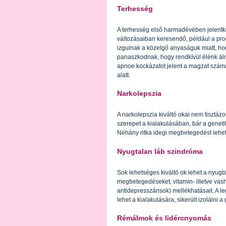
Terhesség
A terhesség első harmadévében jelentk
változásaiban keresendő, például a pro
izgulnak a közelgő anyaságuk miatt, hog
panaszkodnak, hogy rendkívül élénk álm
apnoe kockázatot jelent a magzat számá
alatt.
Narkolepszia
A narkolepszia kiváltó okai nem tisztázo
szerepet a kialakulásában, bár a geneti
Néhány ritka idegi megbetegedést lehet
Nyugtalan láb szindróma
Sok lehetséges kiváltó ok lehet a nyugt
megbetegedéseket, vitamin- illetve vas
antidepresszánsok) mellékhatásait. A le
lehet a kialakulására, sikerült izolálni 
Rémálmok és lidércnyomás