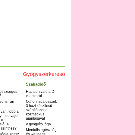
Gyógyszerkereső
Szabadidő
egészséges
Hat tudnivaló a D
?
vitaminról
editerrán
Otthoni spa ősszel:
3 házi készítésű
szépítőszer a
 van, több a
kozmetikus
y – de vajon
ajánlásával
 a
elő D-
A gyógyító jóga
 szinthez?
Mentális egészség
ológia, rossz
és wellness