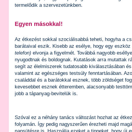
termelődik a szervezetünkben.
Egyen másokkal!
Az étkezést sokkal szociálisabbá teheti, hogyha a cs
barátaival eszik. Kisebb az esélye, hogy egy eszköz
telefon)
elvonja a figyelmét. Továbbá nagyobb eséllye
nyugodtnak és boldognak. Kutatások arra mutattak rá
segít az élelmiszerek tudatosabb kiválasztásában é
valamint az egészséges testsúly fenntartásában. Azok
családdal és a barátokkal esznek, több zöldséget fo
kevesebbet esznek étteremben, alacsonyabb testtöm
jobb a tápanyag-bevitelük is.
Szóval ez a néhány tanács változást hozhat az étke
folyamán. Így pedig nagyszerűen érezheti majd magát
napsütésre is. Használja ezeket a tippeket, hogy új en