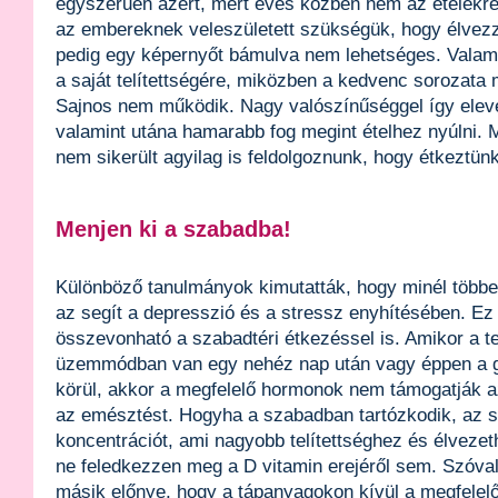
egyszerűen azért, mert evés közben nem az ételekre
az embereknek veleszületett szükségük, hogy élvezz
pedig egy képernyőt bámulva nem lehetséges. Valam
a saját telítettségére, miközben a kedvenc sorozata 
Sajnos nem működik. Nagy valószínűséggel így eleve
valamint utána hamarabb fog megint ételhez nyúlni. M
nem sikerült agyilag is feldolgoznunk, hogy étkeztünk
Menjen ki a szabadba!
Különböző tanulmányok kimutatták, hogy minél többe
az segít a depresszió és a stressz enyhítésében. Ez
összevonható a szabadtéri étkezéssel is. Amikor a 
üzemmódban van egy nehéz nap után vagy éppen a 
körül, akkor a megfelelő hormonok nem támogatják az
az emésztést. Hogyha a szabadban tartózkodik, az se
koncentrációt, ami nagyobb telítettséghez és élvezet
ne feledkezzen meg a D vitamin erejéről sem. Szóval
másik előnye, hogy a tápanyagokon kívül a megfelelő