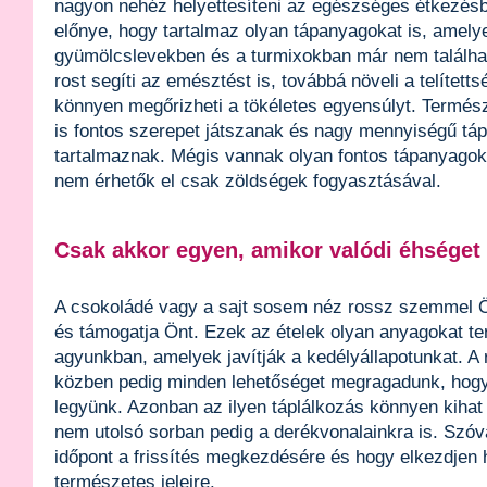
nagyon nehéz helyettesíteni az egészséges étkezésb
előnye, hogy tartalmaz olyan tápanyagokat is, amely
gyümölcslevekben és a turmixokban már nem találha
rost segíti az emésztést is, továbbá növeli a telítetts
könnyen megőrizheti a tökéletes egyensúlyt. Termés
is fontos szerepet játszanak és nagy mennyiségű tá
tartalmaznak. Mégis vannak olyan fontos tápanyago
nem érhetők el csak zöldségek fogyasztásával.
Csak akkor egyen, amikor valódi éhséget 
A csokoládé vagy a sajt sosem néz rossz szemmel Ö
és támogatja Önt. Ezek az ételek olyan anyagokat t
agyunkban, amelyek javítják a kedélyállapotunkat. A 
közben pedig minden lehetőséget megragadunk, hog
legyünk. Azonban az ilyen táplálkozás könnyen kiha
nem utolsó sorban pedig a derékvonalainkra is. Szóva
időpont a frissítés megkezdésére és hogy elkezdjen h
természetes jeleire.