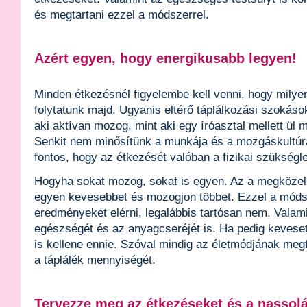
és megtartani ezzel a módszerrel.
Azért egyen, hogy energikusabb legyen!
Minden étkezésnél figyelembe kell venni, hogy mily
folytatunk majd. Ugyanis eltérő táplálkozási szokáso
aki aktívan mozog, mint aki egy íróasztal mellett ül 
Senkit nem minősítünk a munkája és a mozgáskultúrá
fontos, hogy az étkezését valóban a fizikai szükségle
Hogyha sokat mozog, sokat is egyen. Az a megközelí
egyen kevesebbet és mozogjon többet. Ezzel a móds
eredményeket elérni, legalábbis tartósan nem. Valami
egészségét és az anyagcseréjét is. Ha pedig keves
is kellene ennie. Szóval mindig az életmódjának me
a táplálék mennyiségét.
Tervezze meg az étkezéseket és a nassolá