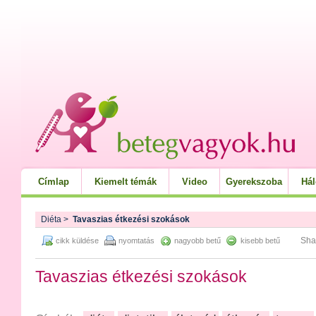
Címlap
Kiemelt témák
Video
Gyerekszoba
Há
Diéta
>
Tavaszias étkezési szokások
Sha
cikk küldése
nyomtatás
nagyobb betű
kisebb betű
Tavaszias étkezési szokások