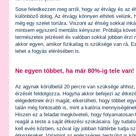
Sose feledkezzen meg arról, hogy az étvágy és az éh
különböző dolog. Az étvágy könnyen elhiteti velünk,
még egy szelet tortára. Viszont az éhség sokkal inkáb
mintsem egyszerű mentális kényszer. Próbálja követ
természetes jelzéseit és valóban sokkal jobban érzi
akkor egyen, amikor fizikailag is szüksége van rá. E
lehet a fogyás elérésében is.
Ne egyen többet, ha már 80%-ig tele van!
Az agynak körülbelül 20 percre van szüksége ahhoz, 
érzését feldolgozza. Hogyha akkor befejezi az étkez
elégedettnek érzi magát, elkerülheti, hogy többet egy
talán még fontosabb is, mint a kalória mennyiségéne
Hiszen ez a feladat megköveteli, hogy folyamatosan f
reagál a teste a saját étkezési szokásaira. Így tudat
kell evés közben, szóval így jobban háttérbe tudja szo
étkezéseket. Valamint az egészséges testsúlyt is kön