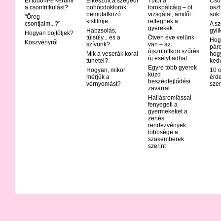
El tudom-e kerülni
Elkészült a szegedi
Tűtől a
Csö
a csontritkulást?
bohócdoktorok
torokpálcáig – öt
öszt
bemutatkozó
vizsgálat, amitől
sok
"Öreg
kisfilmje
rettegnek a
csontjaim...?"
A sz
gyerekek
Habzsolás,
gyil
Hogyan böjtöljek?
túlsúly... és a
Ötven éve velünk
Hog
Köszvényről
szívünk?
van – az
páro
újszülöttkori szűrés
Mik a veserák korai
hog
új esélyt adhat
tünetei?
ked
Egyre több gyerek
Hogyan, mikor
10 o
küzd
mérjük a
érd
beszédfejlődési
vérnyomást?
szer
zavarral
Hallásromlással
fenyegeti a
gyermekeket a
zenés
rendezvények
többsége a
szakemberek
szerint