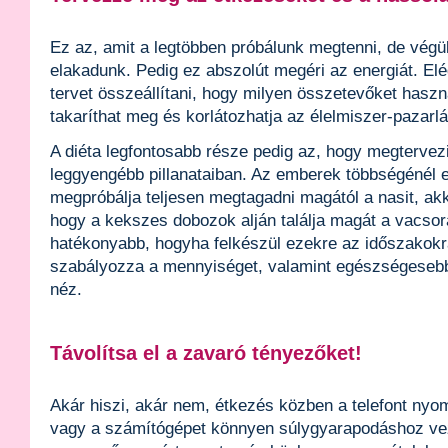
Ez az, amit a legtöbben próbálunk megtenni, de végü
elakadunk. Pedig ez abszolút megéri az energiát. El
tervet összeállítani, hogy milyen összetevőket haszn
takaríthat meg és korlátozhatja az élelmiszer-pazarlá
A diéta legfontosabb része pedig az, hogy megtervezi
leggyengébb pillanataiban. Az emberek többségénél 
megpróbálja teljesen megtagadni magától a nasit, ak
hogy a kekszes dobozok alján találja magát a vacsor
hatékonyabb, hogyha felkészül ezekre az időszakokr
szabályozza a mennyiséget, valamint egészségesebb 
néz.
Távolítsa el a zavaró tényezőket!
Akár hiszi, akár nem, étkezés közben a telefont nyom
vagy a számítógépet könnyen súlygyarapodáshoz ve