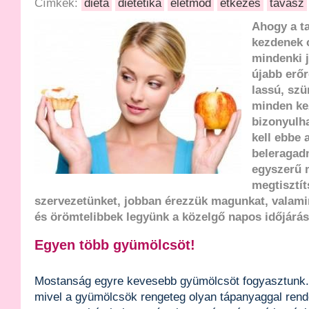
Címkék:
diéta
dietetika
életmód
étkezés
tavasz
Ahogy a t
kezdenek 
mindenki j
újabb erőr
lassú, szü
minden ke
bizonyulh
kell ebbe 
beleragad
egyszerű 
megtisztít
szervezetünket, jobban érezzük magunkat, valam
és örömtelibbek legyünk a közelgő napos időjárás
Egyen több gyümölcsöt!
Mostanság egyre kevesebb gyümölcsöt fogyasztunk.
mivel a gyümölcsök rengeteg olyan tápanyaggal ren