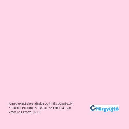
A megtekintéshez ajánlott optimális böngésző:
• Internet Explorer 8, 1024x768 felbontásban,
• Mozilla Firefox 3.6.12