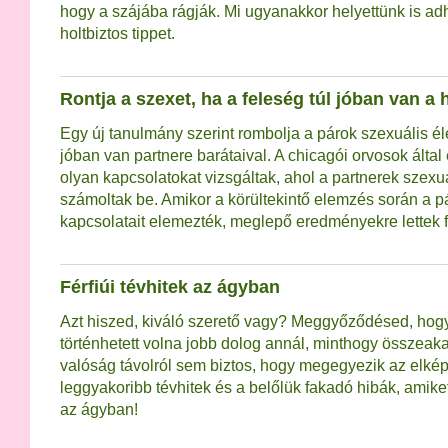
hogy a szájába rágják. Mi ugyanakkor helyettünk is a
holtbiztos tippet.
Rontja a szexet, ha a feleség túl jóban van a
Egy új tanulmány szerint rombolja a párok szexuális éle
jóban van partnere barátaival. A chicagói orvosok által
olyan kapcsolatokat vizsgáltak, ahol a partnerek szexu
számoltak be. Amikor a körültekintő elemzés során a p
kapcsolatait elemezték, meglepő eredményekre lettek 
Férfiúi tévhitek az ágyban
Azt hiszed, kiváló szerető vagy? Meggyőződésed, hog
történhetett volna jobb dolog annál, minthogy összeak
valóság távolról sem biztos, hogy megegyezik az elkép
leggyakoribb tévhitek és a belőlük fakadó hibák, amiket
az ágyban!