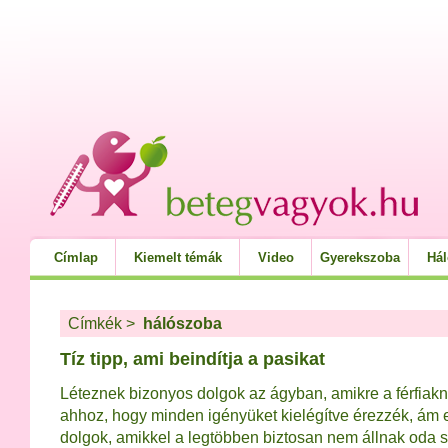
Címlap
Kiemelt témák
Video
Gyerekszoba
Há
Címkék
>
hálószoba
Tíz tipp, ami beindítja a pasikat
Léteznek bizonyos dolgok az ágyban, amikre a férfia
ahhoz, hogy minden igényüket kielégítve érezzék, ám 
dolgok, amikkel a legtöbben biztosan nem állnak oda sz