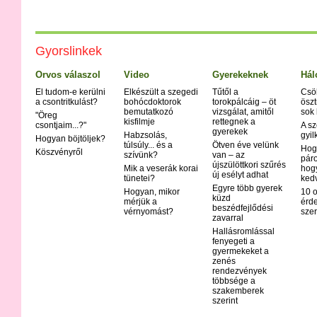
Gyorslinkek
Orvos válaszol
Video
Gyerekeknek
Hál
El tudom-e kerülni
Elkészült a szegedi
Tűtől a
Csö
a csontritkulást?
bohócdoktorok
torokpálcáig – öt
öszt
bemutatkozó
vizsgálat, amitől
sok
"Öreg
kisfilmje
rettegnek a
csontjaim...?"
A sz
gyerekek
Habzsolás,
gyil
Hogyan böjtöljek?
túlsúly... és a
Ötven éve velünk
Hog
Köszvényről
szívünk?
van – az
páro
újszülöttkori szűrés
Mik a veserák korai
hog
új esélyt adhat
tünetei?
ked
Egyre több gyerek
Hogyan, mikor
10 o
küzd
mérjük a
érd
beszédfejlődési
vérnyomást?
szer
zavarral
Hallásromlással
fenyegeti a
gyermekeket a
zenés
rendezvények
többsége a
szakemberek
szerint